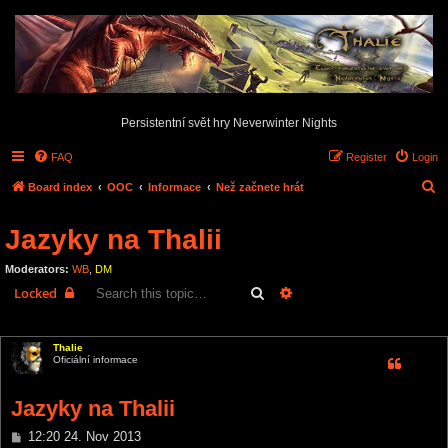
Persistentní svět hry Neverwinter Nights
FAQ
Register
Login
S
Board index
OOC
Informace
Než začnete hrát
e
Jazyky na Thalii
a
r
Moderators:
WB
,
DM
c
Search
Advanced search
Locked
h
1 post • Page
1
of
1
Thalie
Oficiální informace
Jazyky na Thalii
P
12:20 24. Nov 2013