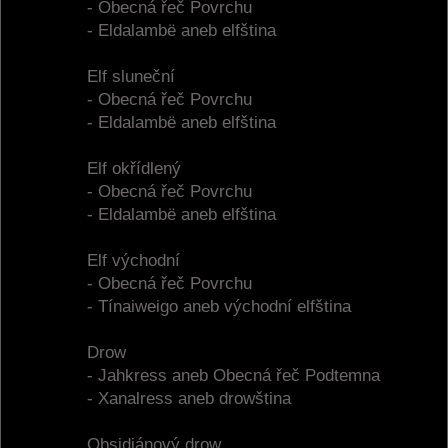
- Obecná řeč Povrchu
- Eldalambë aneb elfština
Elf sluneční
- Obecná řeč Povrchu
- Eldalambë aneb elfština
Elf okřídlený
- Obecná řeč Povrchu
- Eldalambë aneb elfština
Elf východní
- Obecná řeč Povrchu
- Tínaiweigo aneb východní elfština
Drow
- Jahkress aneb Obecná řeč Podtemna
- Xanalress aneb drowština
Obsidiánový drow