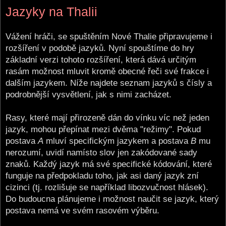
o
Jazyky na Thalii
s
t
Vážení hráči, se spuštěním Nové Thalie připravujeme i
rozšíření v podobě jazyků. Nyní spouštíme do hry
základní verzi tohoto rozšíření, která dává určitým
rasám možnost mluvit kromě obecné řeči své frakce i
dalším jazykem. Níže najdete seznam jazyků s čísly a
podrobnější vysvětlení, jak s nimi zacházet.
Rasy, které mají přirozeně dán do vínku víc než jeden
jazyk, mohou přepínat mezi dvěma "režimy". Pokud
postava
A
mluví specifickým jazykem a postava
B
mu
nerozumí, uvidí namísto slov jen zakódované sady
znaků. Každý jazyk má své specifické kódování, které
funguje na předpokladu toho, jak asi daný jazyk zní
cizinci (tj. rozlišuje se například libozvučnost hlásek).
Do budoucna plánujeme i možnost naučit se jazyk, který
postava nemá ve svém rasovém výběru.