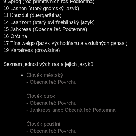
9 Sprog (řeč primitivních ras Podtemna)
10 Lashon (starý gnómský jazyk)
11 Khuzdul (duergarština)
14 Lash'rorn (starý svirfneblinský jazyk)
15 Jahkress (Obecná řeč Podtemna)
16 Orčtina
17 Tínaiweigo (jazyk východňanů a vzdušných genasi)
19 Xanalress (drowština)
Seznam jednotlivých ras a jejich jazyků:
Člověk městský
- Obecná řeč Povrchu
Člověk otrok
- Obecná řeč Povrchu
- Jahkress aneb Obecná řeč Podtemna
Člověk pouštní
- Obecná řeč Povrchu