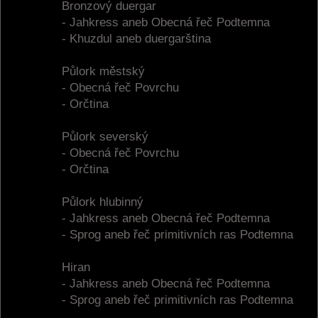
Bronzový duergar
- Jahkress aneb Obecná řeč Podtemna
- Khuzdul aneb duergarština
Půlork městský
- Obecná řeč Povrchu
- Orčtina
Půlork severský
- Obecná řeč Povrchu
- Orčtina
Půlork hlubinný
- Jahkress aneb Obecná řeč Podtemna
- Sprog aneb řeč primitivních ras Podtemna
Hiran
- Jahkress aneb Obecná řeč Podtemna
- Sprog aneb řeč primitivních ras Podtemna