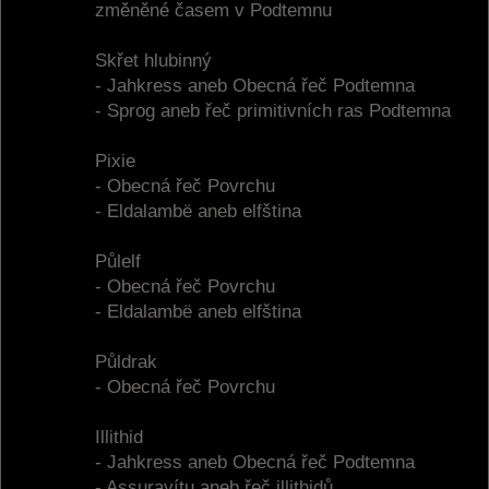
změněné časem v Podtemnu
Skřet hlubinný
- Jahkress aneb Obecná řeč Podtemna
- Sprog aneb řeč primitivních ras Podtemna
Pixie
- Obecná řeč Povrchu
- Eldalambë aneb elfština
Půlelf
- Obecná řeč Povrchu
- Eldalambë aneb elfština
Půldrak
- Obecná řeč Povrchu
Illithid
- Jahkress aneb Obecná řeč Podtemna
- Assurayítu aneb řeč illithidů