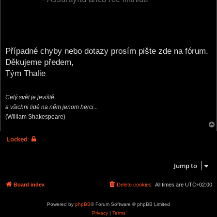
Případné chyby nebo dotazy prosím pište zde na fórum.
Děkujeme předem,
Tým Thalie
Celý svět je jeviště
a všichni lidé na něm jenom herci...
(William Shakespeare)
Locked
1 post • Page
1
of
1
Jump to
Board index
Delete cookies
All times are
UTC+02:00
Powered by
phpBB
® Forum Software © phpBB Limited
Privacy
|
Terms