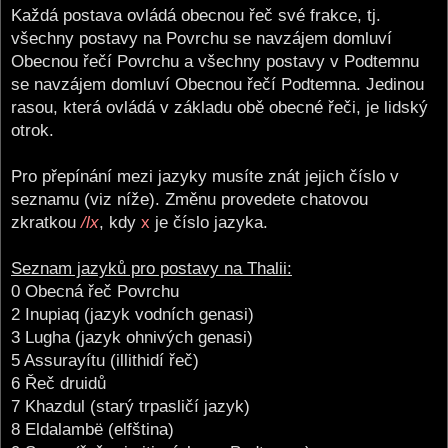
Každá postava ovládá obecnou řeč své frakce, tj.
všechny postavy na Povrchu se navzájem domluví
Obecnou řečí Povrchu a všechny postavy v Podtemnu
se navzájem domluví Obecnou řečí Podtemna. Jedinou
rasou, která ovládá v základu obě obecné řeči, je lidský
otrok.
Pro přepínání mezi jazyky musíte znát jejich číslo v
seznamu (viz níže). Změnu provedete chatovou
zkratkou
/lx
, kdy
x
je číslo jazyka.
Seznam jazyků pro postavy na Thalii:
0 Obecná řeč Povrchu
2 Inupiaq (jazyk vodních genasi)
3 Lugha (jazyk ohnivých genasi)
5 Assurayítu (illithidí řeč)
6 Řeč druidů
7 Khazdul (starý trpasličí jazyk)
8 Eldalambë (elfština)