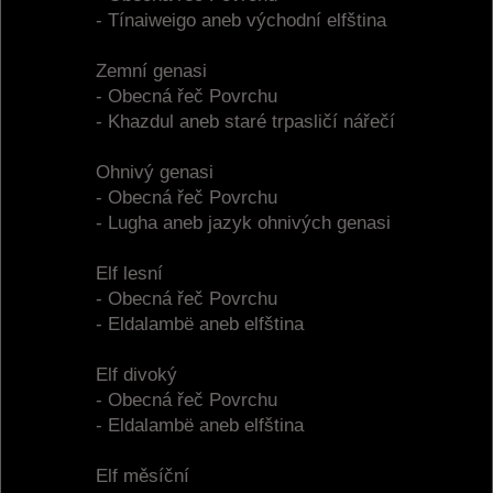
- Tínaiweigo aneb východní elfština
Zemní genasi
- Obecná řeč Povrchu
- Khazdul aneb staré trpasličí nářečí
Ohnivý genasi
- Obecná řeč Povrchu
- Lugha aneb jazyk ohnivých genasi
Elf lesní
- Obecná řeč Povrchu
- Eldalambë aneb elfština
Elf divoký
- Obecná řeč Povrchu
- Eldalambë aneb elfština
Elf měsíční