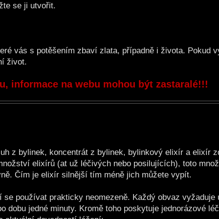
e se ji utvořit.
eré vás s potěšením zbaví zlata, případně i života. Pokud v
í život.
ru, informace na webu mohou být zastaralé!!!
uh z bylinek, koncentrát z bylinek, bylinkový elixír a elixír z
ožství elixírů (at už léčivých nebo posilujících), toto množ
ně. Čím je elixír silnější tím méně jich můžete vypít.
í se používat prakticky neomezeně. Každý obvaz vyžaduje 
 po dobu jedné minuty. Kromě toho poskytuje jednorázové léče