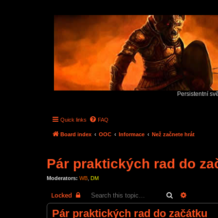
Persistentní sv
Quick links
FAQ
Board index
OOC
Informace
Než začnete hrát
Pár praktických rad do za
Moderators:
WB
,
DM
Search
Advanced 
Locked
Pár praktických rad do začátku