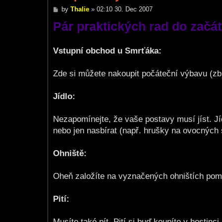
P
by
Thalie
»
02:10 30. Dec 2007
o
Pár praktických rad do začát
s
t
Vstupní obchod u Smrťáka:
Zde si můžete nakoupit počáteční výbavu (zbr
Jídlo:
Nezapomínejte, že vaše postavy musí jíst. Jíd
nebo jen nasbírat (např. hrušky na ovocných
Ohniště:
Oheň založíte na vyznačených ohništích pomo
Pití:
Musíte také pít. Pití si buď koupíte v hostinc