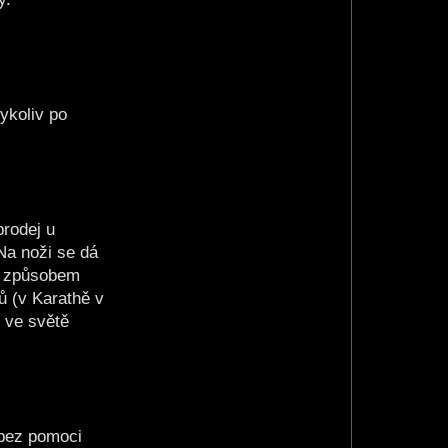
ykoliv po
prodej u
 Na noži se dá
ím způsobem
ů (v Karathě v
 ve světě
 bez pomoci