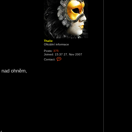
Thalie
Oficiální informace
Posts:
375
Joined:
15:37 27. Nov 2007
C
Contact:
o
n
t
ct nad ohněm,
a
c
t
T
h
a
l
i
e
y.