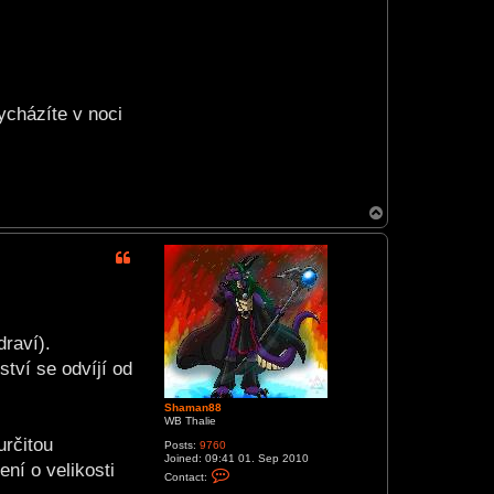
ycházíte v noci
T
o
p
draví).
ství se odvíjí od
Shaman88
WB Thalie
určitou
Posts:
9760
Joined:
09:41 01. Sep 2010
ní o velikosti
C
Contact:
o