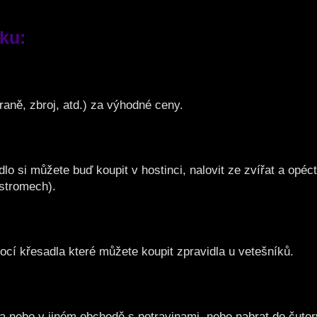
ku:
aně, zbroj, atd.) za výhodné ceny.
lo si můžete buď koupit v hostinci, nalovit ze zvířat a opé
 stromech).
cí křesadla které můžete koupit zpravidla u vetešníků.
i a nebo v jiném obchodě s potravinami, nebo nabrat do čutor