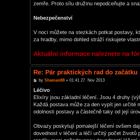
zemře. Proto sílu družinu nepodceňujte a snažt
Nebezpečenství
V noci můžete na stezkách potkat postavy, kt
za hradby, mimo dohled stráží riskujete vlastn
Aktuální informace naleznete na fó
Re: Pár praktických rad do začátku
P
by
Shaman88
»
01:41 27. Nov 2013
o
s
Léčivo
t
Elixíry jsou základní léčení. Jsou 4 druhy (výl
Každá postava může za den vypít jen určité mn
odolnosti postavy a částečně taky od její úrov
Obvazy poskytují pomalejší léčení ovšem daj
dovednost v léčení a léčí určitý počet životů