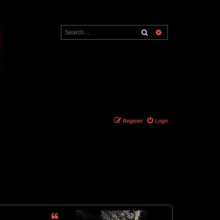
Search
Advanced search
Register
Login
3 posts • Page
1
of
1