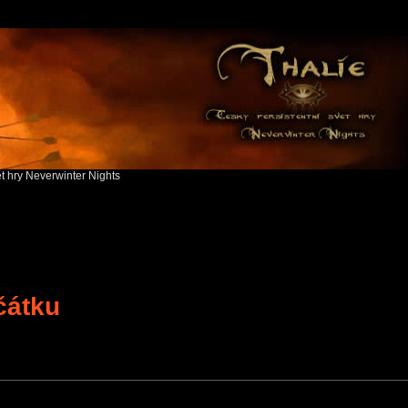
ět hry Neverwinter Nights
čátku
search