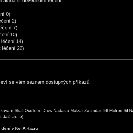
 aktuální dovedností léčení:
ní 0)
éčení 2)
éčení 7)
čení 10)
 léčení 14)
 léčení 22)
objeví se vám seznam dostupných příkazů.
kavarn Skall Ocellom. Drow Nadas a Malzar Zau'ndar. Elf Melron Sil Nar
 dalších. .o)
a dění v Kel A Hazru