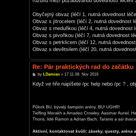
rozdílu mezi požadovanou dovedností léčení a
Obyčejný obvaz (léčí 1, nutná dovednost léče
Obvaz s jitrocelem (léčí 2, nutná dovednost l
Obvaz s meduňkou (léčí 4, nutná dovednost l
Obvaz s pivoňkou (léčí 7, nutná dovednost lé
Obvaz s petrklicem (léčí 12, nutná dovednost
Obvaz s devětsilem (léčí 20, nutná dovednost
Re: Pár praktických rad do začátku
P
by
LDamian
»
17:11 09. Nov 2019
o
s
Když ve hře napíšete /pc help nebo /pc ? , 
t
Půlork BU, bývalý šampión arény. BU! UGHR!
Tiefling Merakh a Amadeo Crowley. Aasimar Auriel. Ha
Thoris, lidé Ramon a Adrian Bach, Taranis a asi dvacet
Aktivní, kontaktovat kvůli: záseky, questy, aréna 