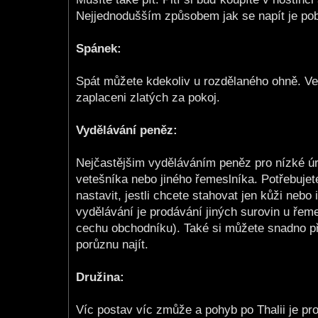
Nejjednodušším způsobem jak se napít je pobl
Spánek:
Spát můžete kdekoliv u rozdělaného ohně. Ve
zaplaceni zlatých za pokoj.
Vydělávání peněz:
Nejčastějšim vyděláváním peněz pro nízké úrov
vetešníka nebo jiného řemeslníka. Potřebujete
nastavit, jestli chcete stahovat jen kůži n
vydělávání je prodávání jiných surovin u řem
cechu obchodníku). Také si můžete snadno př
porůznu najít.
Družina:
Víc postav víc zmůže a pohyb po Thalii je p