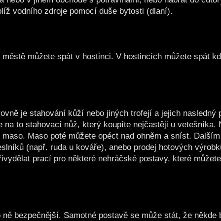
íž vodního zdroje pomocí duše bytosti (dlaní).
 městě můžete spát v hostinci. V hostincích můžete spát kd
ně je stahování kůží nebo jiných trofejí a jejich nasledný 
 na to stahovací nůž, který koupíte nejčastěji u vetešníka.
ebo i maso. Maso poté můžete opéct nad ohněm a sníst. Dalš
eslníků (např. ruda u kováře), anebo prodej hotových výrobk
ivydělat prací pro některé nehráčské postavy, které můžete
ro ně bezpečnější. Samotné postavě se může stát, že někde