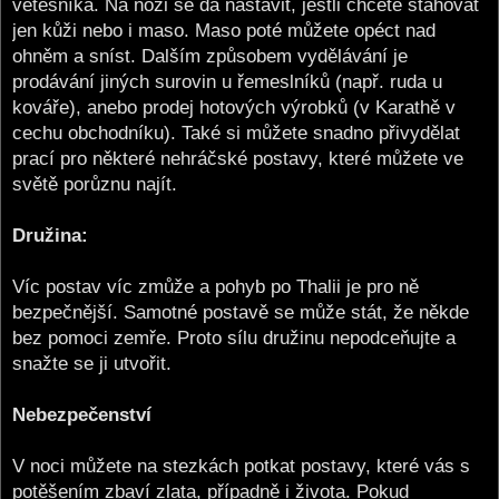
vetešníka. Na noži se dá nastavit, jestli chcete stahovat
jen kůži nebo i maso. Maso poté můžete opéct nad
ohněm a sníst. Dalším způsobem vydělávání je
prodávání jiných surovin u řemeslníků (např. ruda u
kováře), anebo prodej hotových výrobků (v Karathě v
cechu obchodníku). Také si můžete snadno přivydělat
prací pro některé nehráčské postavy, které můžete ve
světě porůznu najít.
Družina:
Víc postav víc zmůže a pohyb po Thalii je pro ně
bezpečnější. Samotné postavě se může stát, že někde
bez pomoci zemře. Proto sílu družinu nepodceňujte a
snažte se ji utvořit.
Nebezpečenství
V noci můžete na stezkách potkat postavy, které vás s
potěšením zbaví zlata, případně i života. Pokud