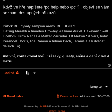
o
s
Když ve hře napíšete /pc help nebo /pc ? , objeví se vám
t
seznam dostupných příkazů.
Půlork BU, bývalý šampión arény. BU! UGHR!
Tiefling Merakh a Amadeo Crowley. Aasimar Auriel. Hakavarn Skall
Ocellom. Drow Nadas a Malzar Zau'ndar. Elf Melron Sil Naril, hobit
Peranoel Thoris, lidé Ramon a Adrian Bach, Taranis a asi dvacet
dalších. .o)
Aktivní, kontaktovat kvůli: záseky, questy, aréna a dění v Kel A
Hazru
Locked
3 posts • Page
1
of
1
Jump to
Board index
Delete cookies
All times are
UTC+02:00
Powered by
phpBB
® Forum Software © phpBB Limited
Privacy
|
Terms