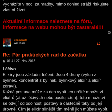
vycházíte v noci za hradby, mimo dohled stráží riskujete
vlastní život.
Aktuální informace naleznete na fóru,
informace na webu mohou být zastaralé!!!
Shaman88
WB Thalie
Re: Pár praktických rad do začátku
P
01:41 27. Nov 2013
o
s
Léčivo
t
Elixíry jsou základní léčení. Jsou 4 druhy (výluh z
bylinek, koncentrát z bylinek, bylinkový elixír a elixír
zdraví).
Každá postava může za den vypít jen určité množství
elixírů (at už léčivých nebo posilujících), toto množství
se odvíjí od odolnosti postavy a částečně taky od její
úrovně. Čím je elixír silnější tím méně jich můžete vypít.