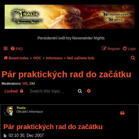
Persistentní svět hry Neverwinter Nights
FAQ
Register
Login
S
Board index
OOC
Informace
Než začnete hrát
e
Pár praktických rad do začátku
a
r
Moderators:
WB
,
DM
c
Search
Advanced search
Locked
h
3 posts • Page
1
of
1
Thalie
Oficiální informace
Pár praktických rad do začátku
P
02:10 30. Dec 2007