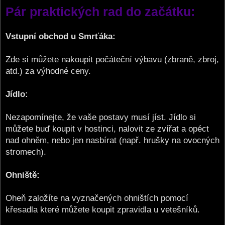
o
Pár praktických rad do začátku:
s
t
Vstupní obchod u Smrťáka:
Zde si můžete nakoupit počáteční výbavu (zbraně, zbroj,
atd.) za výhodné ceny.
Jídlo:
Nezapomínejte, že vaše postavy musí jíst. Jídlo si
můžete buď koupit v hostinci, nalovit ze zvířat a opéct
nad ohněm, nebo jen nasbírat (např. hrušky na ovocných
stromech).
Ohniště:
Oheň založíte na vyznačených ohništích pomocí
křesadla které můžete koupit zpravidla u vetešníků.