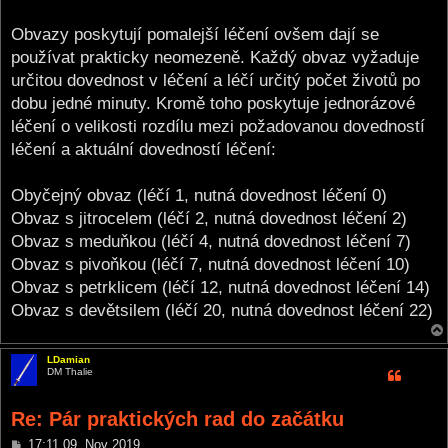
Obvazy poskytují pomalejší léčení ovšem dají se
používat prakticky neomezeně. Každý obvaz vyžaduje
určitou dovednost v léčení a léčí určitý počet životů po
dobu jedné minuty. Kromě toho poskytuje jednorázové
léčení o velikosti rozdílu mezi požadovanou dovedností
léčení a aktuální dovedností léčení:
Obyčejný obvaz (léčí 1, nutná dovednost léčení 0)
Obvaz s jitrocelem (léčí 2, nutná dovednost léčení 2)
Obvaz s meduňkou (léčí 4, nutná dovednost léčení 7)
Obvaz s pivoňkou (léčí 7, nutná dovednost léčení 10)
Obvaz s petrklicem (léčí 12, nutná dovednost léčení 14)
Obvaz s devětsilem (léčí 20, nutná dovednost léčení 22)
LDamian
DM Thalie
Re: Pár praktických rad do začátku
P
17:11 09. Nov 2019