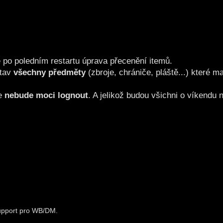
e po poledním restartu úprava přecenění itemů.
tav
všechny předměty
(zbroje, chrániče, pláště...) které m
se
nebude moci lognout
. A jelikož budou všichni o víkendu 
support pro WB/DM.