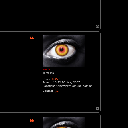
T
o
p
kucik
Temnota
Posts:
16272
Joined:
10:42 10. May 2007
Location:
Somewhere around nothing
C
Contact:
o
n
t
a
c
T
t
o
k
p
u
c
i
k