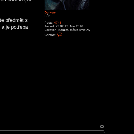
Derken-
Bůh
ete předmět s
Posts:
4748
 a je potřeba
Joined:
22:02 12. Mar 2010
Location:
Kahzet, město smlouvy
C
Contact:
o
n
t
a
c
t
D
e
r
k
e
n
-
T
o