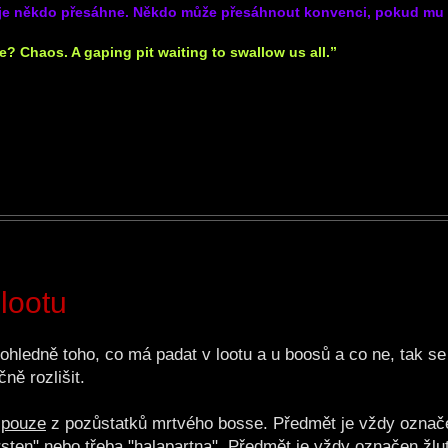
ž je někdo přesáhne. Někdo může přesáhnout konvenci, pokud mu 
? Chaos. A gaping pit waiting to swallow us all.”
lootu
ohledně toho, co má padat v lootu a u boosů a co ne, tak s
ně rozlišit.
t
pouze
z pozůstatků mrtvého bosse. Předmět je vždy ozna
sten" nebo třeba "halapartna". Předmět je
vždy
označen žlut