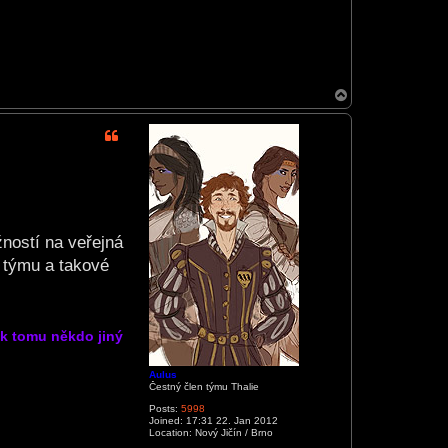
T
o
p
žností na veřejná
 týmu a takové
k tomu někdo jiný
Aulus
Čestný člen týmu Thalie
Posts:
5998
Joined:
17:31 22. Jan 2012
Location:
Nový Jičín / Brno