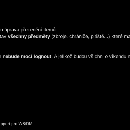
u úprava přecenění itemů.
tav
všechny předměty
(zbroje, chrániče, pláště...) které m
se
nebude moci lognout
. A jelikož budou všichni o víkendu 
support pro WB/DM.