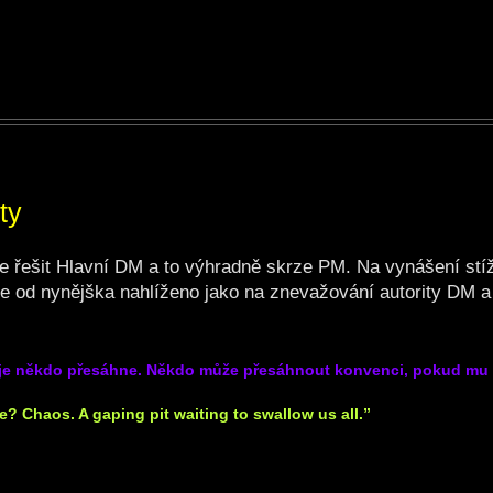
ty
ude řešit Hlavní DM a to výhradně skrze PM. Na vynášení stí
e od nynějška nahlíženo jako na znevažování autority DM a
ž je někdo přesáhne. Někdo může přesáhnout konvenci, pokud mu 
? Chaos. A gaping pit waiting to swallow us all.”