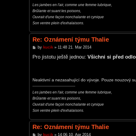
Les jambes en l'air, comme une femme lubrique,
Brûlante et suant les poisons,
Ouvrait d'une façon nonchalante et cynique
Son ventre plein d'exhalaisons.
Re: Oznámení týmu Thalie
P
by
kucik
»
11:48 21. Mar 2014
o
s
Pro jistotu ještě jednou:
Všichni si před odl
t
Neaktivní a nezasahující do vývoje. Pouze nouzový 
***********************************************
Les jambes en l'air, comme une femme lubrique,
Brûlante et suant les poisons,
Ouvrait d'une façon nonchalante et cynique
Son ventre plein d'exhalaisons.
Re: Oznámení týmu Thalie
P
by
kucik
»
14:06 10. Apr 2014