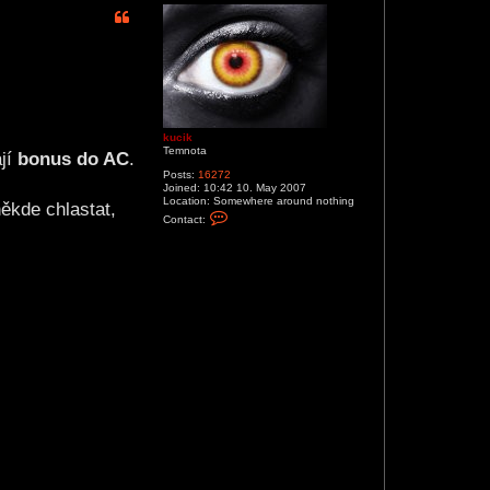
p
kucik
Temnota
ají
bonus do AC
.
Posts:
16272
Joined:
10:42 10. May 2007
Location:
Somewhere around nothing
někde chlastat,
C
Contact:
o
n
t
a
c
t
k
u
c
i
k