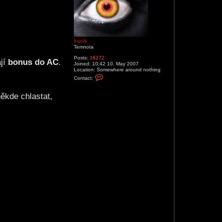
kucik
Temnota
Posts:
16272
ají
bonus do AC
.
Joined:
10:42 10. May 2007
Location:
Somewhere around nothing
C
Contact:
o
n
t
někde chlastat,
a
c
t
k
u
c
i
k