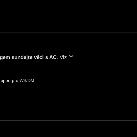
ogem sundejte věci s AC
. Viz ^^
support pro WB/DM.