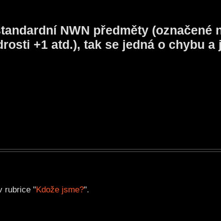
 standardní NWN předměty (označené n
sti +1 atd.), tak se jedná o chybu a j
 rubrice "
Kdože jsme?
".