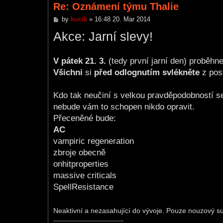
Re: Oznámení týmu Thalie
P
by
kucik
»
16:48 20. Mar 2014
o
Akce: Jarní slevy!
s
t
V pátek 21. 3.
(tedy první jarní den) proběhn
Všichni
si
před odlognutím svlékněte
z pos
Kdo tak neučiní s velkou pravděpodobností 
nebude vám to schopen nikdo opravit.
Přeceněné bude:
AC
vampiric regeneration
zbroje obecně
onhitproperties
massive criticals
SpellResistance
Neaktivní a nezasahující do vývoje. Pouze nouzový 
***********************************************