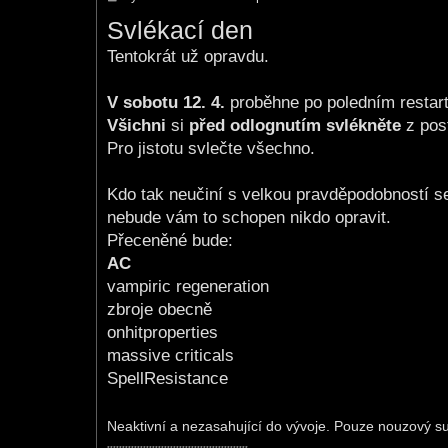
o
Svlékací den
s
t
Tentokrát už opravdu.
V sobotu 12. 4.
proběhne po poledním restart
Všichni
si
před odlognutím svlékněte
z pos
Pro jistotu svlečte všechno.
Kdo tak neučiní s velkou pravděpodobností 
nebude vám to schopen nikdo opravit.
Přeceněné bude:
AC
vampiric regeneration
zbroje obecně
onhitproperties
massive criticals
SpellResistance
Neaktivní a nezasahující do vývoje. Pouze nouzový 