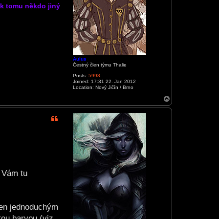
k tomu někdo jiný
Aulus
Čestný člen týmu Thalie
Posts:
5998
Joined:
17:31 22. Jan 2012
Location:
Nový Jičín / Brno
T
o
p
e Vám tu
čen jednoduchým
ou barvou (viz