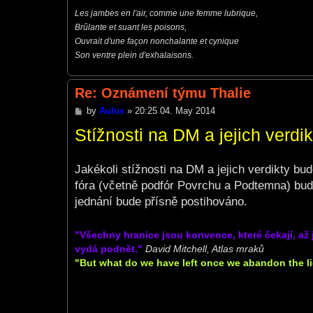
***********************************************
Les jambes en l'air, comme une femme lubrique,
Brûlante et suant les poisons,
Ouvrait d'une façon nonchalante et cynique
Son ventre plein d'exhalaisons.
Re: Oznámení týmu Thalie
P
by
Aulus
»
20:25 04. May 2014
o
Stížnosti na DM a jejich verdik
s
t
Jakékoli stížnosti na DM a jejich verdikty b
fóra (včetně podfór Povrchu a Podtemna) bud
jednání bude přísně postihováno.
"Všechny hranice jsou konvence, které čekají, a
vydá podnět."
David Mitchell, Atlas mraků
"But what do we have left once we abandon the lie