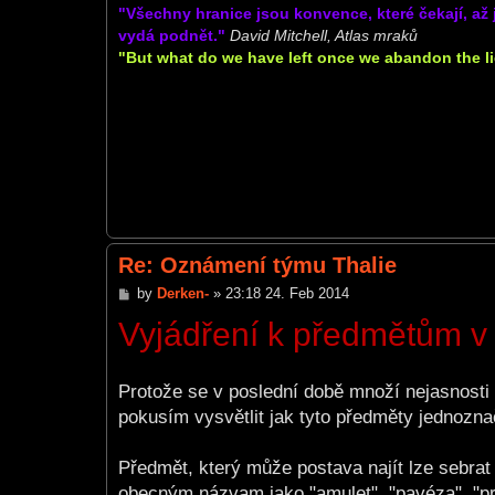
"Všechny hranice jsou konvence, které čekají, a
vydá podnět."
David Mitchell, Atlas mraků
"But what do we have left once we abandon the lie
Re: Oznámení týmu Thalie
P
by
Derken-
»
23:18 24. Feb 2014
o
Vyjádření k předmětům v 
s
t
Protože se v poslední době množí nejasnosti 
pokusím vysvětlit jak tyto předměty jednoznač
Předmět, který může postava najít lze sebra
obecným názvam jako "amulet", "pavéza", "pr