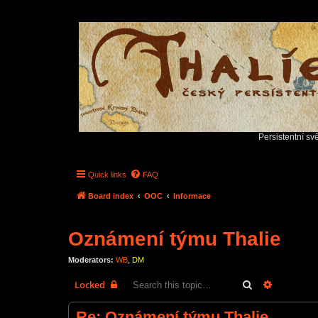
Persistentní sv
Quick links
FAQ
Board index
OOC
Informace
Oznámení týmu Thalie
Moderators:
WB
,
DM
Search
Advanced 
Locked
Re: Oznámení týmu Thalie