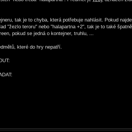
neru, tak je to chyba, která potřebuje nahlásit. Pokud najd
 "žezlo teroru" nebo "halapartna +2", tak je to také špatně
reen, pokud se jedná o kontejner, truhlu, ...
dmětů, které do hry nepatří.
OUT:
ADAT: