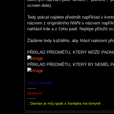
screen dole).
Tedy pokud najdete předmět například v kontej
názvem z originálního NWN s názvem například
nahlásit kde a z čeho padl. Nejlépe přiložit sc
Žádáme tedy každého, aby hlásil nalezení pře
PŘÍKLAD PŘEDMĚTU, KTERÝ MŮŽE PADN
PŘÍKLAD PŘEDMĚTU, KTERÝ BY NEMĚL P
Tvůrce a ničitel
-------
Neaktivní
-------
.: Damian je můj rypák a Xantipka má bohyně :.