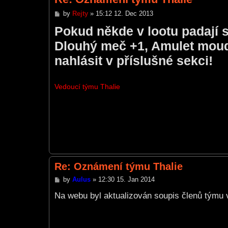
P
by
Rejty
»
15:12 12. Dec 2013
o
Pokud někde v lootu padají
s
t
Dlouhý meč +1, Amulet moudro
nahlásit v příslušné sekci!
Vedoucí týmu Thalie
Re: Oznámení týmu Thalie
P
by
Aulus
»
12:30 15. Jan 2014
o
s
Na webu byl aktualizován soupis členů týmu v
t