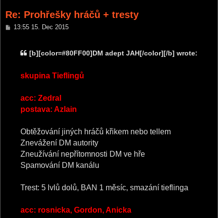
Re: Prohřešky hráčů + tresty
P
13:55 15. Dec 2015
o
s
t
[b][color=#80FF00]DM adept JAH[/color][/b] wrote:
skupina Tieflingů
acc: Zedral
postava: Azlain
Obtěžování jiných hráčů křikem nebo tellem
Znevážení DM autority
Zneužívání nepřítomnosti DM ve hře
Spamování DM kanálu
Trest: 5 lvlů dolů, BAN 1 měsíc, smazání tieflinga
acc: rosnicka, Gordon, Anicka