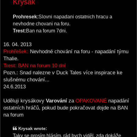
Krysak
Prohresek:
Slovni napadani ostatnich hracu a
nevhodne chovani na foru.
Trest:
Ban na forum 7dni.
16. 04. 2013
Prohřešek:
Nevhodné chování na foru - napadání týmu
Thalie.
Trest: BAN na forum 10 dní
Pozn.: Snad nalezne v Duck Tales více inspirace ke
slušnému chování...
24.6.2013
Uděluji krysákovy
Varování
za
OPAKOVANÉ
napadání
ostatních hráčů, pokud bude pokračovat dojde na BAN
na forum
Krysak wrote:
Taky se prosím hlásím, rád bych viděl, zda dokáže