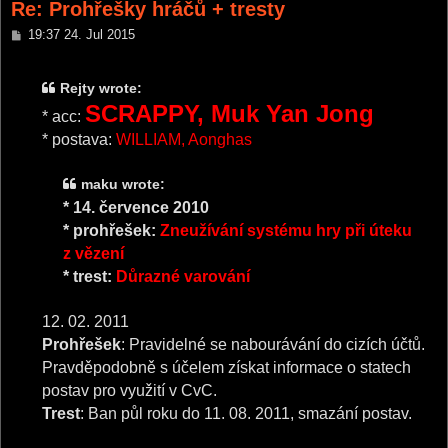
Re: Prohřešky hráčů + tresty
P
19:37 24. Jul 2015
o
s
t
Rejty wrote:
SCRAPPY, Muk Yan Jong
* acc:
* postava:
WILLIAM, Aonghas
maku wrote:
* 14. července 2010
* prohřešek:
Zneužívání systému hry při úteku
z vězení
* trest:
Důrazné varování
12. 02. 2011
Prohřešek
: Pravidelné se nabourávání do cizích účtů.
Pravděpodobně s účelem získat informace o statech
postav pro využití v CvC.
Trest
: Ban půl roku do 11. 08. 2011, smazání postav.