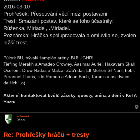
2016-03-10
Prohřešek: Přesouvání věcí mezi postavami
Trest: Smazání postav, které se toho účastnily:
Růženka, Miriadel, .Miriadel.
Poznámka: Hráčka spolupracovala a omluvila se, zvolen
nižší trest.
Půlork BU, bývalý šampión arény. BU! UGHR!
Tiefling Merakh a Amadeo Crowley. Aasimar Auriel. Hakavarn Skall
Ocellom. Drow Nadas a Malzar Zau'ndar. Elf Melron Sil Naril, hobit
Peranoel Thoris, lidé Ramon a Adrian Bach, Taranis a asi dvacet
dalších. .o)
Aktivní, kontaktovat kvůli: záseky, questy, aréna a dění v Kel A
Hazru
kokosak
Ďábel
Re: Prohřešky hráčů + tresty