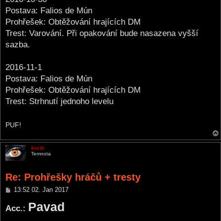
Postava: Falios de Mún
Prohřešek: Obtěžování hrajících DM
Trest: Varování. Při opakování bude nasazena vyšší
sazba.
2016-11-1
Postava: Falios de Mún
Prohřešek: Obtěžování hrajících DM
Trest: Strhnutí jednoho levelu
PUF!
kucik
Temnota
Re: Prohřešky hráčů + tresty
P
13:52 02. Jan 2017
o
Pavad
s
Acc.:
t