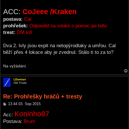
ACC:
CoJeee /Kraken
postava:
Cal
prohřešek:
Odpověď na volání o pomoc po tellu
trest:
DM kill
Dva 2. lvly jsou expit na netopýrodlaky a umřou. Cal
běží přes 4 lokace aby je zvednul. Stálo ti to za to?
Na vyžádání.
LDamian
DM Thalie
Re: Prohřešky hráčů + tresty
P
13:44 03. Sep 2015
o
Koninho87
s
Acc:
t
Postava:
Brum