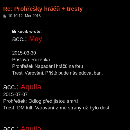
Re: Prohřešky hráčů + tresty
P
10:10 12. Mar 2016
o
s
t
kucik wrote:
acc.:
May
2015-03-30
Postava: Ruzenka
Prohřešek:Napadání hráčů na foru
Trest: Varování. Příště bude následovat ban.
acc.:
Aquila
2015-07-07
Prohřešek: Odlog před jistou smrtí
Trest: DM kill. Varování z mé strany už bylo dost.
acc.:
Aquila