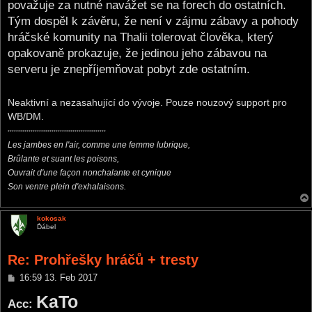
považuje za nutné navážet se na forech do ostatních.
Tým dospěl k závěru, že není v zájmu zábavy a pohody
hráčské komunity na Thalii tolerovat člověka, který
opakovaně prokazuje, že jedinou jeho zábavou na
serveru je znepříjemňovat pobyt zde ostatním.
Neaktivní a nezasahující do vývoje. Pouze nouzový support pro
WB/DM.
***********************************************
Les jambes en l'air, comme une femme lubrique,
Brûlante et suant les poisons,
Ouvrait d'une façon nonchalante et cynique
Son ventre plein d'exhalaisons.
kokosak
Ďábel
Re: Prohřešky hráčů + tresty
P
16:59 13. Feb 2017
o
KaTo
s
Acc:
t