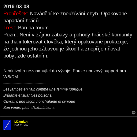
2016-03-08
Prohřešek:
Navádění ke zneužívání chyb. Opakované
napadání hráčů.
Trest:
Ban na forum.
Pozn.: Není v zájmu zábavy a pohody hráčské komunity
na thalii tolerovat člověka, který opakovaně prokazuje,
že jedinou jeho zábavou je škodit a znepříjemňovat
pobyt zde ostatním.
Neaktivní a nezasahující do vývoje. Pouze nouzový support pro
WB/DM.
***********************************************
Les jambes en l'air, comme une femme lubrique,
Brûlante et suant les poisons,
Ouvrait d'une façon nonchalante et cynique
Son ventre plein d'exhalaisons.
LDamian
DM Thalie