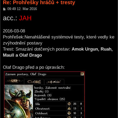
Re: Prohřešky hráčů + tresty
P
09:49 12. Mar 2016
o
acc.:
JAH
s
t
2016-03-08
Prohřešek:Nenahlášené systémové testy, které vedly ke
zvýhodnění postavy
Trest: Smazání dotčených postav:
Amok Urgun, Ruah,
Maull a Olaf Drago
Olaf Drago před a po úpravách: