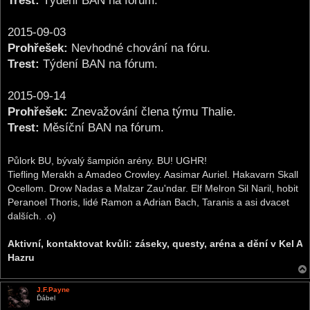
Trest:
Týdení BAN na fórum.
2015-09-03
Prohřešek:
Nevhodné chování na fóru.
Trest:
Týdení BAN na fórum.
2015-09-14
Prohřešek:
Znevažování člena týmu Thalie.
Trest:
Měsíční BAN na fórum.
Půlork BU, bývalý šampión arény. BU! UGHR!
Tiefling Merakh a Amadeo Crowley. Aasimar Auriel. Hakavarn Skall
Ocellom. Drow Nadas a Malzar Zau'ndar. Elf Melron Sil Naril, hobit
Peranoel Thoris, lidé Ramon a Adrian Bach, Taranis a asi dvacet
dalších. .o)
Aktivní, kontaktovat kvůli: záseky, questy, aréna a dění v Kel A
Hazru
J.F.Payne
Ďábel