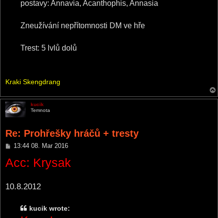
postavy: Annavia, Acanthophis, Annasia
Zneužívání nepřítomnosti DM ve hře
Trest: 5 lvlů dolů
Kraki Skengdrang
a nejzlejší DM
kucik
Temnota
Re: Prohřešky hráčů + tresty
P
13:44 08. Mar 2016
o
Acc: Krysak
s
t
10.8.2012
kucik wrote: