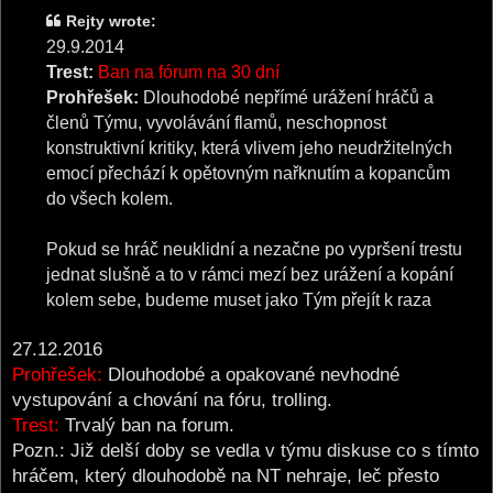
Rejty wrote:
29.9.2014
Trest:
Ban na fórum na 30 dní
Prohřešek:
Dlouhodobé nepřímé urážení hráčů a
členů Týmu, vyvolávání flamů, neschopnost
konstruktivní kritiky, která vlivem jeho neudržitelných
emocí přechází k opětovným nařknutím a kopancům
do všech kolem.
Pokud se hráč neuklidní a nezačne po vypršení trestu
jednat slušně a to v rámci mezí bez urážení a kopání
kolem sebe, budeme muset jako Tým přejít k raza
27.12.2016
Prohřešek:
Dlouhodobé a opakované nevhodné
vystupování a chování na fóru, trolling.
Trest:
Trvalý ban na forum.
Pozn.: Již delší doby se vedla v týmu diskuse co s tímto
hráčem, který dlouhodobě na NT nehraje, leč přesto