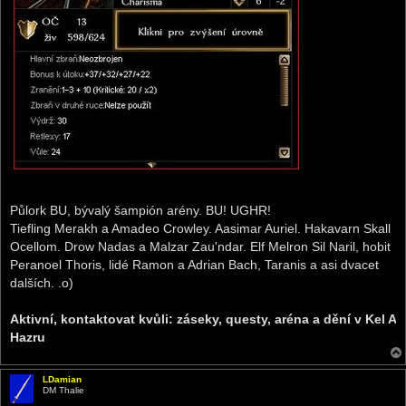
Půlork BU, bývalý šampión arény. BU! UGHR!
Tiefling Merakh a Amadeo Crowley. Aasimar Auriel. Hakavarn Skall
Ocellom. Drow Nadas a Malzar Zau'ndar. Elf Melron Sil Naril, hobit
Peranoel Thoris, lidé Ramon a Adrian Bach, Taranis a asi dvacet
dalších. .o)
Aktivní, kontaktovat kvůli: záseky, questy, aréna a dění v Kel A
Hazru
LDamian
DM Thalie