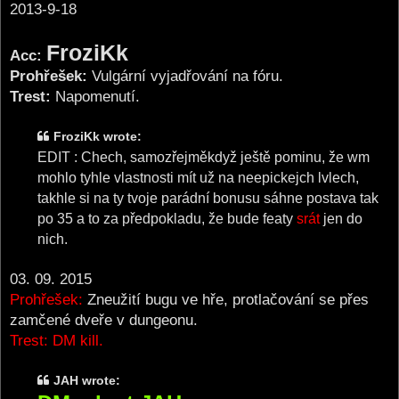
s
2013-9-18
t
FroziKk
Acc:
Prohřešek:
Vulgární vyjadřování na fóru.
Trest:
Napomenutí.
FroziKk wrote:
EDIT : Chech, samozřejměkdyž ještě pominu, že wm
mohlo tyhle vlastnosti mít už na neepickejch lvlech,
takhle si na ty tvoje parádní bonusu sáhne postava tak
po 35 a to za předpokladu, že bude featy
srát
jen do
nich.
03. 09. 2015
Prohřešek:
Zneužití bugu ve hře, protlačování se přes
zamčené dveře v dungeonu.
Trest: DM kill.
JAH wrote: