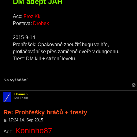
DM adept JAH
Acc:
FroziKk
Postava:
Drobek
2015-9-14
Prohřešek: Opakované zneužití bugu ve hře,
protlačování se přes zamčené dveře v dungeonu.
Trest: DM kill + stržení levelu.
Na vyžádání.
LDamian
DM Thalie
Re: Prohřešky hráčů + tresty
P
17:24 14. Sep 2015
o
Koninho87
s
Acc:
t