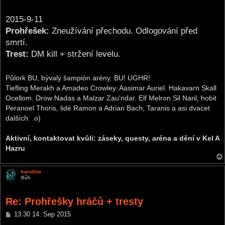
2015-9-11
Prohřešek:
Zneužívání přechodu. Odlogování před
smrtí.
Trest:
DM kill + stržení levelu.
Půlork BU, bývalý šampión arény. BU! UGHR!
Tiefling Merakh a Amadeo Crowley. Aasimar Auriel. Hakavarn Skall
Ocellom. Drow Nadas a Malzar Zau'ndar. Elf Melron Sil Naril, hobit
Peranoel Thoris, lidé Ramon a Adrian Bach, Taranis a asi dvacet
dalších. .o)
Aktivní, kontaktovat kvůli: záseky, questy, aréna a dění v Kel A
Hazru
karolina
Bůh
Re: Prohřešky hráčů + tresty
P
13:30 14. Sep 2015
o