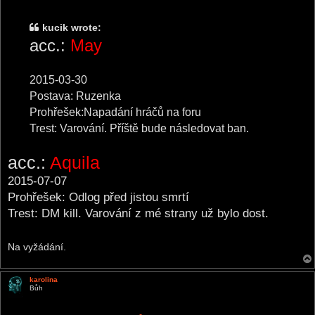
o
s
t
kucik wrote:
acc.:
May
2015-03-30
Postava: Ruzenka
Prohřešek:Napadání hráčů na foru
Trest: Varování. Příště bude následovat ban.
acc.:
Aquila
2015-07-07
Prohřešek: Odlog před jistou smrtí
Trest: DM kill. Varování z mé strany už bylo dost.
Na vyžádání.
karolina
Bůh