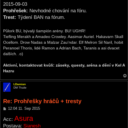
2015-09-03
Prohřešek:
Nevhodné chování na fóru.
Trest:
Týdení BAN na fórum.
Půlork BU, bývalý šampión arény. BU! UGHR!
Tiefling Merakh a Amadeo Crowley. Aasimar Auriel. Hakavarn Skall
Ocellom. Drow Nadas a Malzar Zau'ndar. Elf Melron Sil Naril, hobit
Peranoel Thoris, lidé Ramon a Adrian Bach, Taranis a asi dvacet
dalších. .o)
Aktivní, kontaktovat kvůli: záseky, questy, aréna a dění v Kel A
Hazru
LDamian
DM Thalie
Re: Prohřešky hráčů + tresty
P
12:04 11. Sep 2015
o
Asura
s
Acc:
t
Postava:
Sianesh