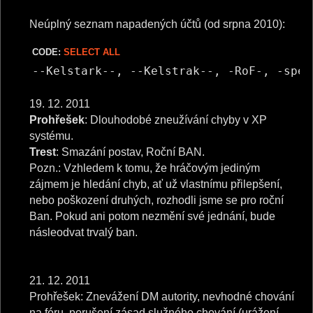
Neúplný seznam napadených účtů (od srpna 2010):
CODE:
SELECT ALL
--Kelstark--, --Kelstrak--, -RoF-, -spec
19. 12. 2011
Prohřešek
: Dlouhodobé zneužívání chyby v XP
systému.
Trest
: Smazání postav, Roční BAN.
Pozn.: Vzhledem k tomu, že hráčovým jediným
zájmem je hledání chyb, ať už vlastnímu přilepšení,
nebo poškození druhých, rozhodli jsme se pro roční
Ban. Pokud ani potom nezmění své jednání, bude
násleodvat trvalý ban.
21. 12. 2011
Prohřešek: Znevážení DM autority, nevhodné chování
na fóru, porušení zásad služného chování (urážení