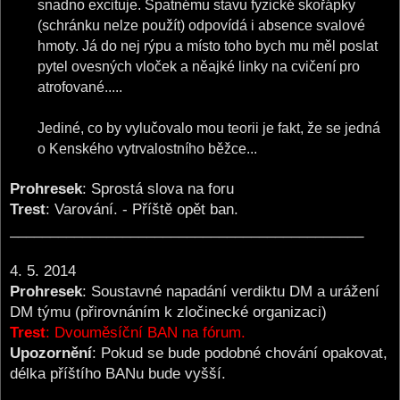
snadno excituje. Spatnému stavu fyzické skořápky
(schránku nelze použít) odpovídá i absence svalové
hmoty. Já do nej rýpu a místo toho bych mu měl poslat
pytel ovesných vloček a něajké linky na cvičení pro
atrofované.....
Jediné, co by vylučovalo mou teorii je fakt, že se jedná
o Kenského vytrvalostního běžce...
Prohresek
: Sprostá slova na foru
Trest
: Varování. - Příště opět ban.
____________________________________________
4. 5. 2014
Prohresek
: Soustavné napadání verdiktu DM a urážení
DM týmu (přirovnáním k zločinecké organizaci)
Trest
: Dvouměsíční BAN na fórum.
Upozornění
: Pokud se bude podobné chování opakovat,
délka příštího BANu bude vyšší.