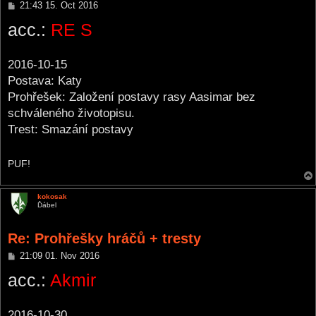
P
21:43 15. Oct 2016
o
acc.:
RE S
s
t
2016-10-15
Postava: Katy
Prohřešek: Založení postavy rasy Aasimar bez
schváleného životopisu.
Trest: Smazání postavy
PUF!
kokosak
Ďábel
Re: Prohřešky hráčů + tresty
P
21:09 01. Nov 2016
o
acc.:
Akmir
s
t
2016-10-30