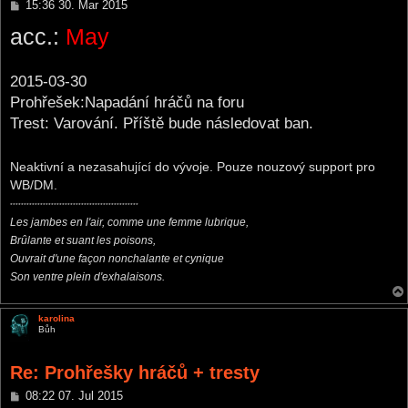
P
15:36 30. Mar 2015
o
acc.:
May
s
t
2015-03-30
Prohřešek:Napadání hráčů na foru
Trest: Varování. Příště bude následovat ban.
Neaktivní a nezasahující do vývoje. Pouze nouzový support pro
WB/DM.
***********************************************
Les jambes en l'air, comme une femme lubrique,
Brûlante et suant les poisons,
Ouvrait d'une façon nonchalante et cynique
Son ventre plein d'exhalaisons.
karolina
Bůh
Re: Prohřešky hráčů + tresty
P
08:22 07. Jul 2015