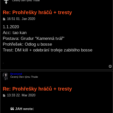
Čestný člen týmu Thalie
Re: Prohřešky hráčů + tresty
P
16:51 01. Jan 2020
o
s
1.1.2020
t
Acc: tao kan
Postava: Grudur "Kamenná tvář"
Prohřešek: Odlog u bosse
Trest: DM kill + odebrání trofeje zabitého bosse
.
Desmond
Čestný člen týmu Thalie
Re: Prohřešky hráčů + tresty
P
13:33 22. Mar 2020
o
s
t
JAH wrote: