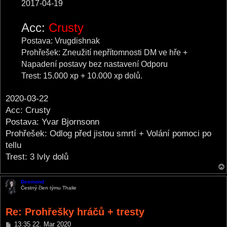
2017-04-19
Acc:
Crusty
Postava: Vrugdishnak
Prohřešek: Zneužití nepřítomnosti DM ve hře +
Napadení postavy bez nastavení Odporu
Trest: 15.000 xp + 10.000 xp dolů.
2020-03-22
Acc: Crusty
Postava: Yvar Bjornsonn
Prohřešek: Odlog před jistou smrtí + Volání pomoci po
tellu
Trest: 3 lvly dolů
Desmond
Čestný člen týmu Thalie
Re: Prohřešky hráčů + tresty
P
13:35 22. Mar 2020