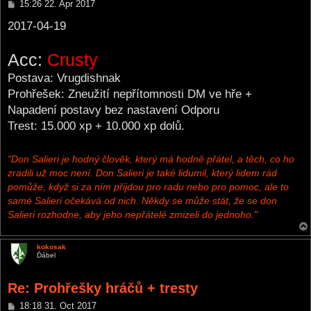
P
15:26 22. Apr 2017
o
s
2017-04-19
t
Acc:
Crusty
Postava: Vrugdishnak
Prohřešek: Zneužití nepřítomnosti DM ve hře +
Napadení postavy bez nastavení Odporu
Trest: 15.000 xp + 10.000 xp dolů.
"Don Salieri je hodný člověk, který má hodně přátel, a těch, co ho
zradili už moc není. Don Salieri je také lidumil, který lidem rád
pomůže, když si za ním přijdou pro radu nebo pro pomoc, ale to
samé Salieri očekává od nich. Někdy se může stát, že se don
Salieri rozhodne, aby jeho nepřátelé zmizeli do jednoho."
kokosak
Ďábel
Re: Prohřešky hráčů + tresty
P
18:18 31. Oct 2017