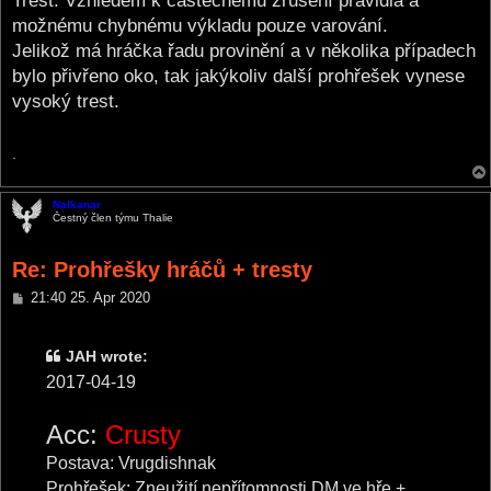
Trest: Vzhledem k částečnému zrušení pravidla a
možnému chybnému výkladu pouze varování.
Jelikož má hráčka řadu provinění a v několika případech
bylo přivřeno oko, tak jakýkoliv další prohřešek vynese
vysoký trest.
.
Nalkanar
Čestný člen týmu Thalie
Re: Prohřešky hráčů + tresty
P
21:40 25. Apr 2020
o
s
t
JAH wrote:
2017-04-19
Acc:
Crusty
Postava: Vrugdishnak
Prohřešek: Zneužití nepřítomnosti DM ve hře +