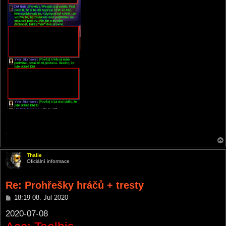
.
Thalie
Oficiální informace
Re: Prohřešky hráčů + tresty
P
18:19 08. Jul 2020
o
s
2020-07-08
t