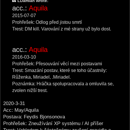
LDamian wrote:
acc.:
Aquila
2015-07-07
Prohřešek: Odlog před jistou smrtí
Trest: DM kill. Varování z mé strany už bylo dost.
acc.:
Aquila
2016-03-10
Prohřešek: Přesouvání věcí mezi postavami
Trest: Smazání postav, které se toho účastnily:
Růženka, Miriadel, .Miriadel.
Poznámka: Hráčka spolupracovala a omluvila se,
zvolen nižší trest.
2020-3-31
Acc: May/Aquila
Postava: Feydis Bjonsonova
Prohřešek: Zneužívání XP systému / AI příšer