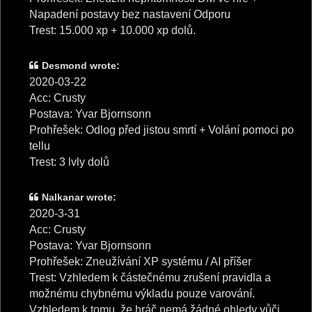
Napadení postavy bez nastavení Odporu
Trest: 15.000 xp + 10.000 xp dolů.
Desmond wrote:
2020-03-22
Acc: Crusty
Postava: Yvar Bjornsonn
Prohřešek: Odlog před jistou smrtí + Volání pomoci po
tellu
Trest: 3 lvly dolů
Nalkanar wrote:
2020-3-31
Acc: Crusty
Postava: Yvar Bjornsonn
Prohřešek: Zneužívání XP systému / AI příšer
Trest: Vzhledem k částečnému zrušení pravidla a
možnému chybnému výkladu pouze varování.
Vzhledem k tomu, že hráč nemá žádné ohledy vůči