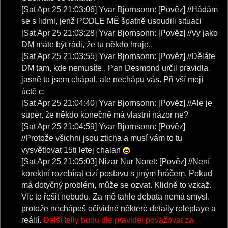
[Sat Apr 25 21:03:06] Yvar Bjornsonn: [Pověz] //Hádám
se s lidmi, jenž PODLE MĚ špatně usoudili situaci
[Sat Apr 25 21:03:28] Yvar Bjornsonn: [Pověz] //Vy jako
DM máte být rádi, že tu někdo hraje..
[Sat Apr 25 21:03:55] Yvar Bjornsonn: [Pověz] //Děláte
DM tam, kde nemusíte.. Pan Desmond určil pravidla
jasně to jsem chápal, ale nechápu vás. Při vší mojí
úctě c:
[Sat Apr 25 21:04:40] Yvar Bjornsonn: [Pověz] //Ale je
super, že někdo konečně má vlastní názor ne?
[Sat Apr 25 21:04:59] Yvar Bjornsonn: [Pověz]
//Protože všichni jsou zticha a musí vám to tu
vysvětlovat 15ti letej chalan
[Sat Apr 25 21:05:03] Nizar Nur Noret: [Pověz] //Není
korektní rozebírat cizí postavu s jiným hráčem. Pokud
má dotyčný problém, může se ozvat. Klidně to vzkaž.
Víc to řešit nebudu. Za mě tahle debata nemá smysl,
protože nechápeš očividně některé detaily roleplaye a
reálií.
Další telly budu dle pravidel považovat za