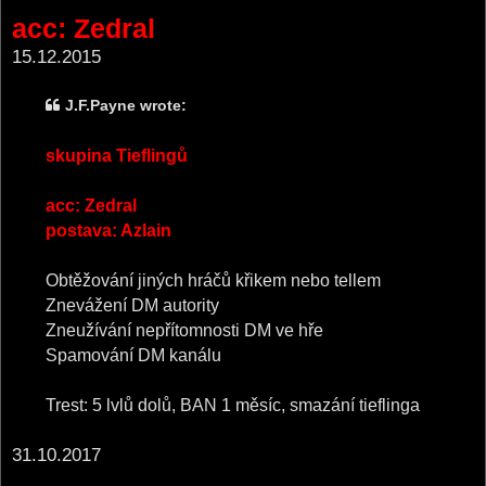
o
acc: Zedral
s
t
15.12.2015
J.F.Payne wrote:
skupina Tieflingů
acc: Zedral
postava: Azlain
Obtěžování jiných hráčů křikem nebo tellem
Znevážení DM autority
Zneužívání nepřítomnosti DM ve hře
Spamování DM kanálu
Trest: 5 lvlů dolů, BAN 1 měsíc, smazání tieflinga
31.10.2017