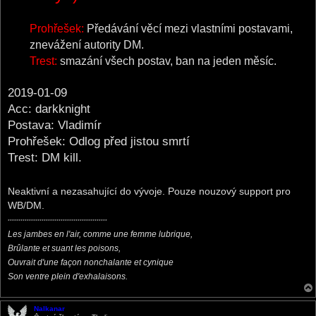
Prohřešek:
Předávání věcí mezi vlastními postavami,
znevážení autority DM.
Trest:
smazání všech postav, ban na jeden měsíc.
2019-01-09
Acc: darkknight
Postava: Vladimír
Prohřešek: Odlog před jistou smrtí
Trest: DM kill.
Neaktivní a nezasahující do vývoje. Pouze nouzový support pro
WB/DM.
***********************************************
Les jambes en l'air, comme une femme lubrique,
Brûlante et suant les poisons,
Ouvrait d'une façon nonchalante et cynique
Son ventre plein d'exhalaisons.
Nalkanar