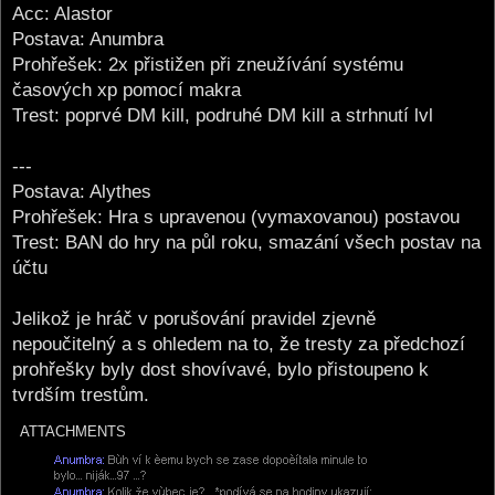
Acc: Alastor
Postava: Anumbra
Prohřešek: 2x přistižen při zneužívání systému
časových xp pomocí makra
Trest: poprvé DM kill, podruhé DM kill a strhnutí lvl
---
Postava: Alythes
Prohřešek: Hra s upravenou (vymaxovanou) postavou
Trest: BAN do hry na půl roku, smazání všech postav na
účtu
Jelikož je hráč v porušování pravidel zjevně
nepoučitelný a s ohledem na to, že tresty za předchozí
prohřešky byly dost shovívavé, bylo přistoupeno k
tvrdším trestům.
ATTACHMENTS