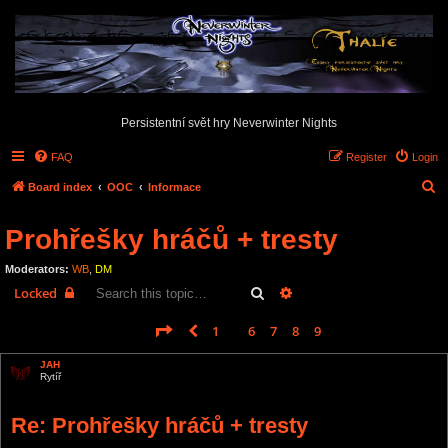
Persistentní svět hry Neverwinter Nights
FAQ
Register
Login
S
Board index
OOC
Informace
e
Prohřešky hráčů + tresty
a
r
Moderators:
WB
,
DM
c
Search
Advanced search
Locked
h
Page
10
of
10
1
6
7
8
9
10
Previous
149 posts
…
JAH
Rytíř
Re: Prohřešky hráčů + tresty