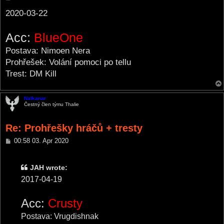
o
s
2020-03-22
t
Acc:
BlueOne
Postava: Nimoen Nera
Prohřešek: Volání pomoci po tellu
Trest: DM Kill
Nalkanar
Čestný člen týmu Thalie
Re: Prohřešky hráčů + tresty
P
00:58 03. Apr 2020
o
s
t
JAH wrote:
2017-04-19
Acc:
Crusty
Postava: Vrugdishnak