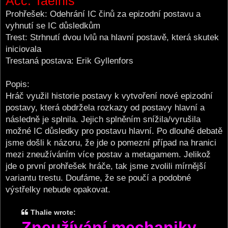
Acc: Taelhis
Prohřešek: Odehrání IC činů za epizodní postavu a
vyhnutí se IC důsledkům
Trest: Strhnutí dvou lvlů na hlavní postavě, která skutek
iniciovala
Trestaná postava: Erik Gyllenfors
Popis:
Hráč využil historie postavy k vytvoření nové epizodní
postavy, která obdržela rozkazy od postavy hlavní a
následně je splnila. Jejich splněním snížila/vyrušila
možné IC důsledky pro postavu hlavní. Po dlouhé debatě
jsme došli k názoru, že jde o pomezní případ na hranici
mezi zneužíváním více postav a metagamem. Jelikož
jde o první prohřešek hráče, tak jsme zvolili mírnější
variantu trestu. Doufáme, že se poučí a podobné
výstřelky nebude opakovat.
Thalie wrote:
Zneužívání mechaniky