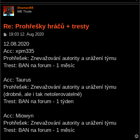
Shaman88
WB Thalie
Re: Prohřešky hráčů + tresty
P
19:03 12. Aug 2020
o
s
12.08.2020
t
Acc: xpm335
Prohřešek: Znevažování autority a urážení týmu
Trest: BAN na forum - 1 měsíc
Acc: Taurus
Prohřešek: Znevažování autority a urážení týmu
(drobné, ale i tak netolerovatelné)
Trest: BAN na forum - 1 týden
Acc: Miowyn
Prohřešek: Znevažování autority a urážení týmu
Trest: BAN na forum - 1 měsíc