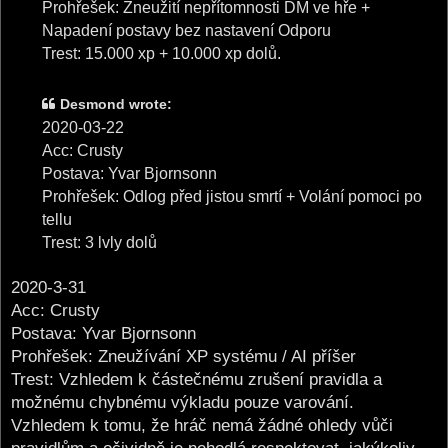
Prohřešek: Zneužití nepřítomnosti DM ve hře +
Napadení postavy bez nastavení Odporu
Trest: 15.000 xp + 10.000 xp dolů.
Desmond wrote:
2020-03-22
Acc: Crusty
Postava: Yvar Bjornsonn
Prohřešek: Odlog před jistou smrtí + Volání pomoci po
tellu
Trest: 3 lvly dolů
2020-3-31
Acc: Crusty
Postava: Yvar Bjornsonn
Prohřešek: Zneužívání XP systému / AI příšer
Trest: Vzhledem k částečnému zrušení pravidla a
možnému chybnému výkladu pouze varování.
Vzhledem k tomu, že hráč nemá žádné ohledy vůči