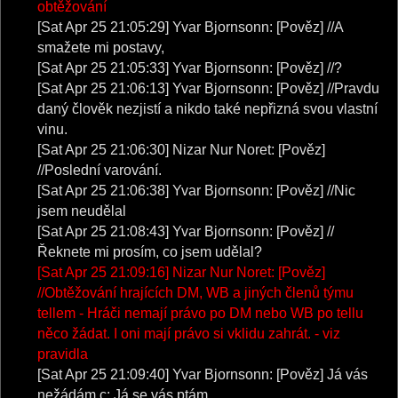
obtěžování
[Sat Apr 25 21:05:29] Yvar Bjornsonn: [Pověz] //A
smažete mi postavy,
[Sat Apr 25 21:05:33] Yvar Bjornsonn: [Pověz] //?
[Sat Apr 25 21:06:13] Yvar Bjornsonn: [Pověz] //Pravdu
daný člověk nezjistí a nikdo také nepřizná svou vlastní
vinu.
[Sat Apr 25 21:06:30] Nizar Nur Noret: [Pověz]
//Poslední varování.
[Sat Apr 25 21:06:38] Yvar Bjornsonn: [Pověz] //Nic
jsem neudělal
[Sat Apr 25 21:08:43] Yvar Bjornsonn: [Pověz] //
Řeknete mi prosím, co jsem udělal?
[Sat Apr 25 21:09:16] Nizar Nur Noret: [Pověz]
//Obtěžování hrajících DM, WB a jiných členů týmu
tellem - Hráči nemají právo po DM nebo WB po tellu
něco žádat. I oni mají právo si vklidu zahrát. - viz
pravidla
[Sat Apr 25 21:09:40] Yvar Bjornsonn: [Pověz] Já vás
nežádám c: Já se vás ptám