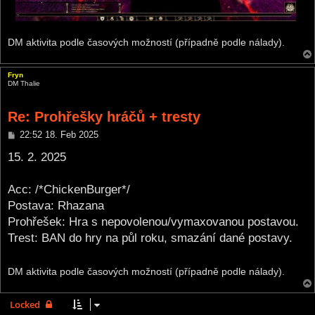
DM aktivita podle časových možností (případně podle nálady).
Fryn
DM Thalie
Re: Prohřešky hráčů + tresty
P
22:52 18. Feb 2025
o
s
15. 2. 2025
t
Acc: /*ChickenBurger*/
Postava: Rhazana
Prohřešek: Hra s nepovolenou/vymaxovanou postavou.
Trest: BAN do hry na půl roku, smazání dané postavy.
DM aktivita podle časových možností (případně podle nálady).
Locked