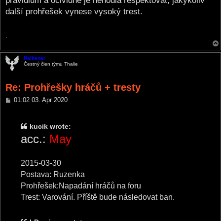
pravidlům a očividně je nehodlá respektovat, jakýkoliv
další prohřešek vynese vysoký trest.
.
Nalkanar
Čestný člen týmu Thalie
Re: Prohřešky hráčů + tresty
P
01:02 03. Apr 2020
o
s
t
kucik wrote:
acc.:
May
2015-03-30
Postava: Ruzenka
Prohřešek:Napadání hráčů na foru
Trest: Varování. Příště bude následovat ban.