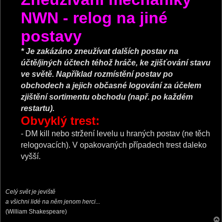
NWN - relog na jiné
postavy
* Je zakázáno zneužívat dalších postav na
účtě/jiných účtech téhož hráče, ke zjišťování stavu
ve světě. Například rozmístění postav po
obchodech a jejich občasné logování za účelem
zjištění sortimentu obchodu (např. po každém
restartu).
Obvyklý trest:
- DM kill nebo stržení levelu u hraných postav (ne těch
relogovacích). V opakovaných případech trest daleko
vyšší.
Celý svět je jeviště
a všichni lidé na něm jenom herci...
(William Shakespeare)