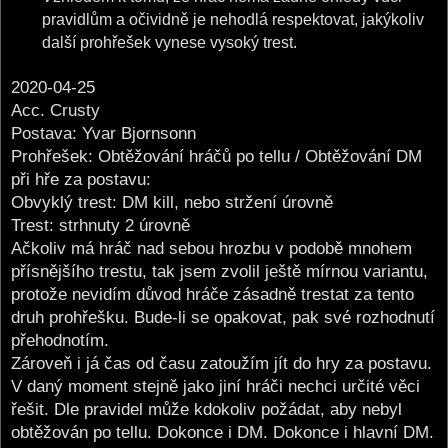
pravidlům a očividně je nehodlá respektovat, jakýkoliv
další prohřešek vynese vysoký trest.
2020-04-25
Acc. Crusty
Postava: Yvar Bjornsonn
Prohřešek: Obtěžování hráčů po tellu / Obtěžování DM
při hře za postavu:
Obvyklý trest: DM kill, nebo stržení úrovně
Trest: strhnuty 2 úrovně
Ačkoliv má hráč nad sebou hrozbu v podobě mnohem
přísnějšího trestu, tak jsem zvolil ještě mírnou variantu,
protože nevidím důvod hráče zásadně trestat za tento
druh prohřešku. Bude-li se opakovat, pak své rozhodnutí
přehodnotím.
Zároveň i já čas od času zatoužím jít do hry za postavu.
V daný moment stejně jako jiní hráči nechci určité věci
řešit. Dle pravidel může kdokoliv požádat, aby nebyl
obtěžován po tellu. Dokonce i DM. Dokonce i hlavní DM.