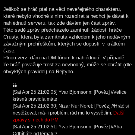
Jelikož se hráč ptal na věci neveřejného charakteru,
které nebylo vhodné s ním rozebírat a nechci je dávat k
nahlédnutí serveru, tak zde dávám jen část zpráv.
Této sadě zpráv předcházelo zamínutí žádosti hráče
Crusty, která byla zamítnuta vzhledem k jeho nedávným
závažným prohřeškům, kterých se dopustil v krátkém
čase.
Plnou verzi dám na DM fórum k nahlédnutí. V případě,
že hráč považuje trest za nevhodný, může se obrátit (dle
obvyklých pravidel) na Rejtyho.
[Sat Apr 25 21:02:05] Yvar Bjornsonn: [Pověz] //Velice
krásná pravidla máte
[Sat Apr 25 21:02:30] Nizar Nur Noret: [Pověz] //Hráč si
nestěžoval, má-li problém, rád mu to vysvětlím.
Další
zprávy si nech do PM
.
[Sat Apr 25 21:02:51] Yvar Bjornsonn: [Pověz] //Aha ..
Odbíháte od tématu?