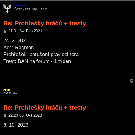
Nalkanar
Čestný člen týmu Thalie
Re: Prohřešky hráčů + tresty
P
21:01 24. Feb 2021
o
s
24. 2. 2021
t
Acc: Ragmon
Prohřešek: porušení pravidel fóra
Trest: BAN na forum - 1 týden
.
Fryn
DM Thalie
Re: Prohřešky hráčů + tresty
P
22:23 06. Oct 2023
o
s
6. 10. 2023
t