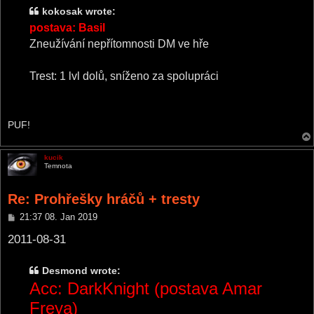
kokosak wrote:
postava: Basil
Zneužívání nepřítomnosti DM ve hře
Trest: 1 lvl dolů, sníženo za spolupráci
PUF!
kucik
Temnota
Re: Prohřešky hráčů + tresty
P
21:37 08. Jan 2019
o
s
2011-08-31
t
Desmond wrote:
Acc: DarkKnight (postava Amar
Freya)