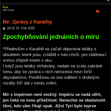
Fryn
DM Thalie
Re: Zprávy z Karathy
P
18:52 15. Feb 2026
o
Zpochybňování jednáních o míru
s
t
*Především v Karathě se začali objevovat letáky s
obsahem, které jsou, zvláště v tuto chvíli, pro vládnoucí
vrstvu zřejmě trnem v oku.
I když jsou letáky strhávány, nedalo se zcela zabránit
tomu, aby se zpráva v nich nerozesla mezi širší
obyvatelstvo. Povětšinou se ono sdělení s drobnými
rozdíly šíří dál v tomto znění:
Mír s Impériem není možný. Impériu se nedá věřit,
jen čeká na svou příležitost. Nenechte se obalamutit
těmi, kdo vám říkají opak. Jižní Tyri bylo teprve