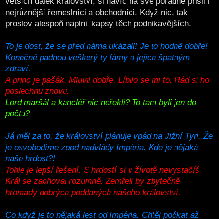
větších dálek království, si navíc na své pořádně přišli i
nejrůznější řemeslníci a obchodníci. Když nic, tak
proslov alespoň naplnil kapsy těch podnikavějších.
To je dost, že se před náma ukázali! Je to hodně dobře!
Konečně padnou veškerý ty fámy o jejich špatným
zdraví.
A princ je pašák. Mluvil dobře. Líbilo se mi to. Rád si ho
poslechnu znovu.
Lord maršál a kancléř nic neřekli? To tam byli jen do
počtu?
Já měl za to, že království plánuje vpád na Jižní Tyri. Že
je osvobodíme zpod nadvlády Impéria. Kde je nějaká
naše hrdost?!
Tohle je lepší řešení. S hrdostí si v životě nevystačíš.
Král se zachoval rozumně. Zemřeli by zbytečně
hromady dobrých poddaných našeho království.
Co když je to nějaká lest od Impéria. Chtěj počkat až