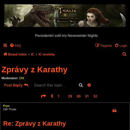
Persistentní svět hry Neverwinter Nights
FAQ
Register
Login
S
Board index
IC
IC novinky
e
Zprávy z Karathy
a
r
Moderator:
DM
c
Search
Advanced search
Post Reply
h
Page
33
of
33
1
29
30
31
32
33
Previous
488 posts
…
Fryn
DM Thalie
Re: Zprávy z Karathy