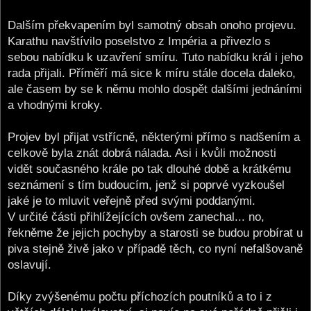
Dalším překvapením byl samotný obsah onoho projevu.
Karathu navštívilo poselstvo z Impéria a přivezlo s
sebou nabídku k uzavření smíru. Tuto nabídku král i jeho
rada přijali. Příměří má sice k míru stále docela daleko,
ale časem by se k němu mohlo dospět dalšími jednáními
a vhodnými kroky.
Projev byl přijat vstřícně, některými přímo s nadšením a
celkově byla znát dobrá nálada. Asi i kvůli možnosti
vidět současného krále po tak dlouhé době a krátkému
seznámení s tím budoucím, jenž si poprvé vyzkoušel
jaké je to mluvit veřejně před svými poddanými.
V určité části přihlížejících ovšem zanechal... no,
řekněme že jejich pochyby a starosti se budou probírat u
piva stejně živě jako v případě těch, co nyní nefalšovaně
oslavují.
Díky zvýšenému počtu příchozích poutníků a to i z