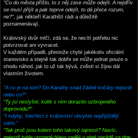
"Co do města přišlo, to z něj zase může odejít. A nejdřív
se musí přijít a pak teprve odejít, to dá přece rozum,
ne?"
, jak někteří Karathští rádi a důležitě
poznamenávají.
Královský dvůr mlčí, zdá se, že necítí potřebu nic
potvrzovat ani vyvracet.
V každém případě, přestože chybí jakékoliv oficiální
stanovisko a stejně tak dobře se může jednat pouze o
shodu náhod, jak to už tak bývá, zvěsti si žijou dál
vlastním životem.
"A co je na tom? Do Karathy snad žádné kočáry nejezdí
nebo co?"
"Ty jsi neslyšel, kolik s ním dorazilo ozbrojeného
doprovodu?"
"I kdyby, šlechtici z království obvykle nepřijíždějí
sami."
"Tak proč jsou kolem toho takový tajnosti? Navíc,
nejezdí tyhle urozené hlavy raději v plné parádě za dne,