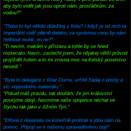
aby bylo vidět jak jsou oproti nám, prosťáčkům, za
vodou?"
"Třeba to byl někdo důležitej z Kelu? I když je od nich ta
Imperiální sběř pěkně daleko, za správnou cenu by nám
helfnout mohli, no ne?"
"Ti nevím, makám v přístavu a tohle by se hned
rozkecalo. Navíc, zaslechl jsem, že nějakej větší průvod
projížděl Isilem a to mi zrovna moc na Kelský poselstvo
nesedí."
"Byla to delegace z Khar-Durnu, určitě žádaj o posily a
víc vojenského materiálu."
"Pokud máš pravdu, tak doufám, že jim království
poskytne obojí. Nesmíme naše spojence nechat ve
štychu tak jako v Jižním Tyri."
"Elfové z Alwarielu se konečně probrali a jdou nám na
pomoc. Připojí se k našemu spravedlivému boji!"