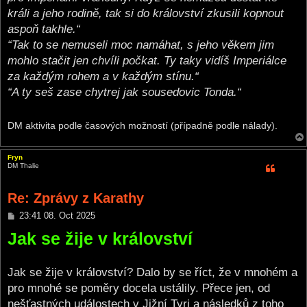
králi a jeho rodině, tak si do království zkusili kopnout
aspoň takhle.“
“Tak to se nemuseli moc namáhat, s jeho věkem jim
mohlo stačit jen chvíli počkat. Ty taky vidíš Imperiálce
za každým rohem a v každým stínu.“
“A ty seš zase chytrej jak sousedovic Tonda.“
DM aktivita podle časových možností (případně podle nálady).
Fryn
DM Thalie
Re: Zprávy z Karathy
P
23:41 08. Oct 2025
o
Jak se žije v království
s
t
Jak se žije v království? Dalo by se říct, že v mnohém a
pro mnohé se poměry docela ustálily. Přece jen, od
nešťastných událostech v Jižní Tyri a následků z toho