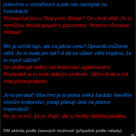
polevíme v ostražitosti a pak nás nachytat na
švestkách!
Poslouchal jsi co říkal princ Dorian? On i král vědí, že si
nemůžou dovolit povolit v pozornosti. Hranice zůstanou
hlídané!
Mír je určitě fajn, ale za jakou cenu? Opravdu můžeme
věřit, že to bude jen tak? A dá se vůbec věřit Impériu, že
to myslí vážně?
Se ukáže jak dobrý má království vyjednávače.
Rozhodně je to krok dobrým směrem. Věřím králi a má
mou plnou podporu.
Je to jen blaf! Všechno je to jedna velká šaráda! Nevěřte
slovům království, potají plánují útok na pozice
Imperiálců!
No jo, to víš, že jo. Pojď, dej si hezky dalšího panáka.
DM aktivita podle časových možností (případně podle nálady).