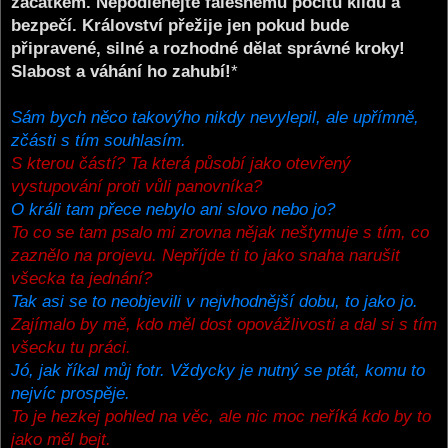
začátkem. Nepodléhejte falešnému pocitu klidu a
bezpečí. Království přežije jen pokud bude
připravené, silné a rozhodné dělat správné kroky!
Slabost a váhání ho zahubí!
*
Sám bych něco takovýho nikdy nevylepil, ale upřímně,
zčásti s tím souhlasím.
S kterou částí? Ta která působí jako otevřený
vystupování proti vůli panovníka?
O králi tam přece nebylo ani slovo nebo jo?
To co se tam psalo mi zrovna nějak neštymuje s tím, co
zaznělo na projevu. Nepříjde ti to jako snaha narušit
všecka ta jednání?
Tak asi se to neobjevili v nejvhodnější dobu, to jako jo.
Zajímalo by mě, kdo měl dost opovážlivosti a dal si s tím
všecku tu práci.
Jó, jak říkal můj fotr. Vždycky je nutný se ptát, komu to
nejvíc prospěje.
To je hezkej pohled na věc, ale nic moc neříká kdo by to
jako měl bejt.