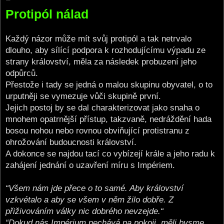
o
Protipól nálad
s
t
Každý názor může mít svůj protipól a tak netrvalo
dlouho, aby sílící podpora k rozhodujícímu výpadu ze
strany království, měla za následek probuzení jeho
odpůrců.
Přestože i tady se jedná o malou skupinu obyvatel, o to
urputněji se vymezuje vůči skupině první.
Jejich postoj by se dal charakterizovat jako snaha o
mnohem opatrnější přístup, takzvaně, nedráždění hada
bosou nohou nebo rovnou obviňující protistranu z
ohrožování budoucnosti království.
A dokonce se najdou tací co vybízejí krále a jeho radu k
zahájení jednání o uzavření míru s Impériem.
“Všem nám jde přece o to samé. Aby království
vzkvétalo a aby se všem v něm žilo dobře. Z
přiživováním války nic dobrého nevzejde.“
“Dokud nás Impérium nechává na pokoji, měli bysme