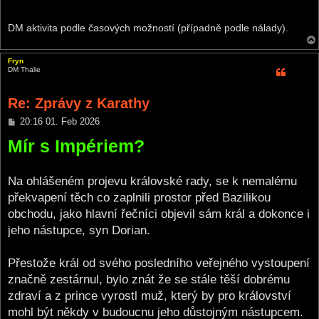
DM aktivita podle časových možností (případně podle nálady).
Fryn
DM Thalie
Re: Zprávy z Karathy
P
20:16 01. Feb 2026
o
Mír s Impériem?
s
t
Na ohlášeném projevu královské rady, se k nemalému
překvapení těch co zaplnili prostor před Bazilikou
obchodu, jako hlavní řečníci objevil sám král a dokonce i
jeho nástupce, syn Dorian.
Přestože král od svého posledního veřejného vystoupení
značně zestárnul, bylo znát že se stále těší dobrému
zdraví a z prince vyrostl muž, který by pro království
mohl být někdy v budoucnu jeho důstojným nástupcem.