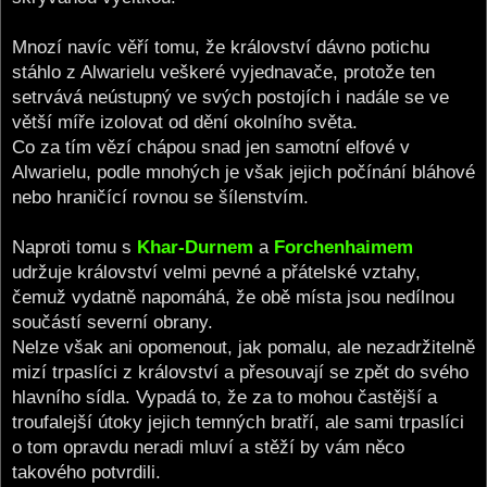
Mnozí navíc věří tomu, že království dávno potichu
stáhlo z Alwarielu veškeré vyjednavače, protože ten
setrvává neústupný ve svých postojích i nadále se ve
větší míře izolovat od dění okolního světa.
Co za tím vězí chápou snad jen samotní elfové v
Alwarielu, podle mnohých je však jejich počínání bláhové
nebo hraničící rovnou se šílenstvím.
Naproti tomu s
Khar-Durnem
a
Forchenhaimem
udržuje království velmi pevné a přátelské vztahy,
čemuž vydatně napomáhá, že obě místa jsou nedílnou
součástí severní obrany.
Nelze však ani opomenout, jak pomalu, ale nezadržitelně
mizí trpaslíci z království a přesouvají se zpět do svého
hlavního sídla. Vypadá to, že za to mohou častější a
troufalejší útoky jejich temných bratří, ale sami trpaslíci
o tom opravdu neradi mluví a stěží by vám něco
takového potvrdili.