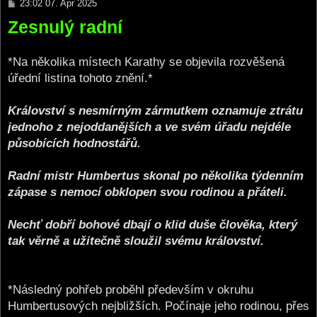
P
23:02 07. Apr 2025
o
Zesnulý radní
s
t
*Na několika místech Karathy se objevila rozvěšená
úřední listina tohoto znění.*
Království s nesmírným zármutkem oznamuje ztrátu
jednoho z nejoddanějších a ve svém úřadu nejdéle
působících hodnostářů.
Radní mistr Humbertus skonal po několika týdenním
zápase s nemocí obklopen svou rodinou a přáteli.
Nechť dobří bohové dbají o klid duše člověka, který
tak věrně a užitečně sloužil svému království.
*Následný pohřeb proběhl především v okruhu
Humbertusových nejbližších. Počínaje jeho rodinou, přes