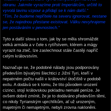
obranu. Jakmile vyrazíme proti Imperiálcům, určitě to
vyvolá lavinu vzpour a přidají se k nám další.“
“Tím, že budeme nepřítele na severu ignorovat, nestane
se, že najednou přestane existovat. Válku nevyhrajeme
jen postáváním v pevnostech.“
Tyto a další slova o tom, jak by se měla shromáždit
velká armáda a v čele s rytířstvem, klérem a mágy
vyrazit na zteč, lze zaslechnout stále častěji napříč
celým královstvím.
Naznačuje se, že podobné nálady jsou podporovány
především bývalými šlechtici z Jižní Tyri, kteří v
nepatrném počtu našli v království útočiště v podobě
exilu. A dodává se k tomu, že tito původem urození
cizinci, stojí královskou pokladnu nemalé peníze. Je
ovšem dobré zmínit, že je to dodáváno především těmi,
co nikdy Tyrianským uprchlíkům, ať už urozeným,
majetným či nemajetným, nebyli zrovna nakloněni.