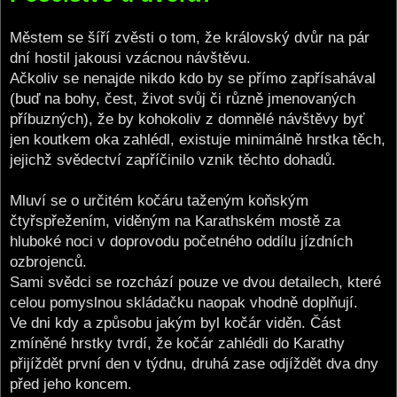
t
Městem se šíří zvěsti o tom, že královský dvůr na pár
dní hostil jakousi vzácnou návštěvu.
Ačkoliv se nenajde nikdo kdo by se přímo zapřísahával
(buď na bohy, čest, život svůj či různě jmenovaných
příbuzných), že by kohokoliv z domnělé návštěvy byť
jen koutkem oka zahlédl, existuje minimálně hrstka těch,
jejichž svědectví zapříčinilo vznik těchto dohadů.
Mluví se o určitém kočáru taženým koňským
čtyřspřežením, viděným na Karathském mostě za
hluboké noci v doprovodu početného oddílu jízdních
ozbrojenců.
Sami svědci se rozchází pouze ve dvou detailech, které
celou pomyslnou skládačku naopak vhodně doplňují.
Ve dni kdy a způsobu jakým byl kočár viděn. Část
zmíněné hrstky tvrdí, že kočár zahlédli do Karathy
přijíždět první den v týdnu, druhá zase odjíždět dva dny
před jeho koncem.