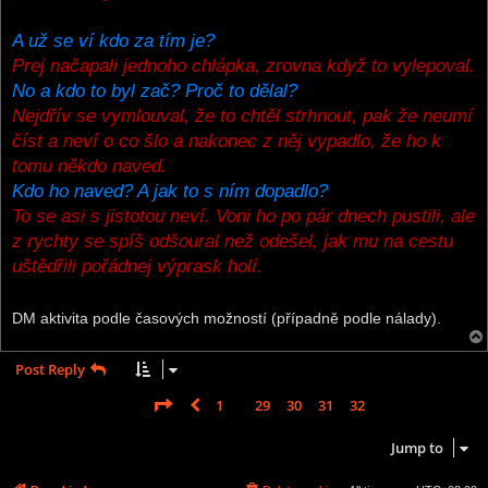
A už se ví kdo za tím je?
Prej načapali jednoho chlápka, zrovna když to vylepoval.
No a kdo to byl zač? Proč to dělal?
Nejdřív se vymlouval, že to chtěl strhnout, pak že neumí
číst a neví o co šlo a nakonec z něj vypadlo, že ho k
tomu někdo naved.
Kdo ho naved? A jak to s ním dopadlo?
To se asi s jistotou neví. Voni ho po pár dnech pustili, ale
z rychty se spíš odšoural než odešel, jak mu na cestu
uštědřili pořádnej výprask holí.
DM aktivita podle časových možností (případně podle nálady).
Post Reply
Page
33
of
33
1
29
30
31
32
33
Previous
488 posts
…
Jump to