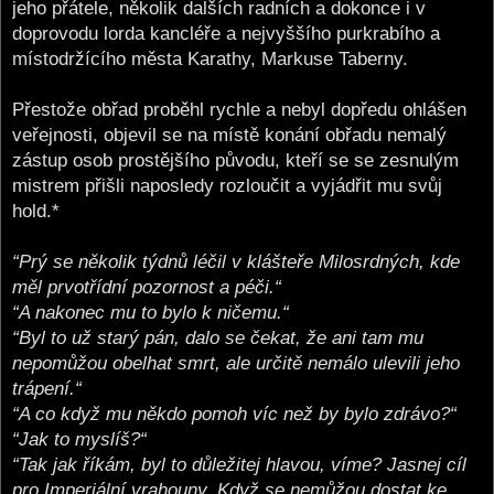
jeho přátele, několik dalších radních a dokonce i v
doprovodu lorda kancléře a nejvyššího purkrabího a
místodržícího města Karathy, Markuse Taberny.
Přestože obřad proběhl rychle a nebyl dopředu ohlášen
veřejnosti, objevil se na místě konání obřadu nemalý
zástup osob prostějšího původu, kteří se se zesnulým
mistrem přišli naposledy rozloučit a vyjádřit mu svůj
hold.*
“Prý se několik týdnů léčil v klášteře Milosrdných, kde
měl prvotřídní pozornost a péči.“
“A nakonec mu to bylo k ničemu.“
“Byl to už starý pán, dalo se čekat, že ani tam mu
nepomůžou obelhat smrt, ale určitě nemálo ulevili jeho
trápení.“
“A co když mu někdo pomoh víc než by bylo zdrávo?“
“Jak to myslíš?“
“Tak jak říkám, byl to důležitej hlavou, víme? Jasnej cíl
pro Imperiální vrahouny. Když se nemůžou dostat ke