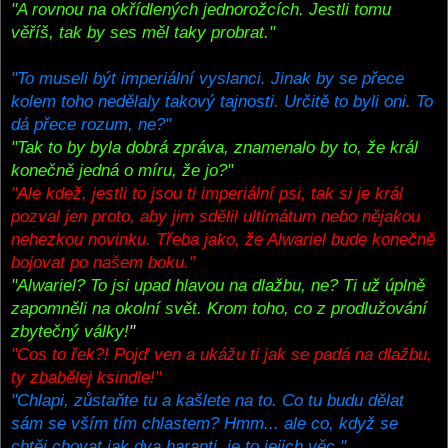
"A rovnou na okřídlených jednorožcích. Jestli tomu
věříš, tak by ses měl taky probrat."
"To museli být imperiální vyslanci. Jinak by se přece
kolem toho nedělaly takový tajnosti. Určitě to byli oni. To
dá přece rozum, ne?"
"Tak to by byla dobrá zpráva, znamenalo by to, že král
konečně jedná o míru, že jo?"
"Ale kdež, jestli to jsou ti imperiální psi, tak si je král
pozval jen proto, aby jim sdělil ultimátum nebo nějakou
nehezkou novinku. Třeba jako, že Alwariel bude konečně
bojovat po našem boku."
"Alwariel? To jsi upad hlavou na dlažbu, ne? Ti už úplně
zapomněli na okolní svět. Krom toho, co z prodlužování
zbytečný války!
"
"Cos to řek?! Pojď ven a ukážu ti jak se padá na dlažbu,
ty zbabělej ksindle!"
"Chlapi, zůstaňte tu a kašlete na to. Co tu budu dělat
sám se vším tím chlastem? Hmm... ale co, když se
chtěj chovat jak dva haranti, je to jejich věc."