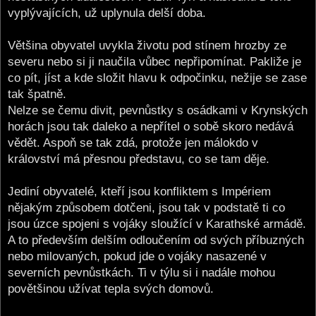
vyplývajících, už uplynula delší doba.
Většina obyvatel uvykla životu pod stínem hrozby ze
severu nebo si ji naučila vůbec nepřipomínat. Pakliže je
co pít, jíst a kde složit hlavu k odpočinku, nežije se zase
tak špatně.
Nelze se čemu divit, pevnůstky s osádkami v Krynských
horách jsou tak daleko a nepřítel o sobě skoro nedává
vědět. Aspoň se tak zdá, protože jen málokdo v
království má přesnou představu, co se tam děje.
Jediní obyvatelé, kteří jsou konfliktem s Impériem
nějakým způsobem dotčeni, jsou tak v podstatě ti co
jsou úzce spojeni s vojáky sloužící v Karathské armádě.
A to především delším odloučením od svých příbuzných
nebo milovaných, pokud jde o vojáky nasazené v
severních pevnůstkách. Ti v týlu si i nadále mohou
povětšinou užívat tepla svých domovů.