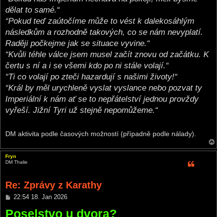
dělat to samé.“
“Pokud teď zaútočíme může to vést k dalekosáhlým
následkům a rozhodně takových, co se nám nevyplatí.
Raději počkejme jak se situace vyvine.“
“Kvůli téhle válce jsem musel začít znovu od začátku. K
čertu s ní a i se všemi kdo po ni stále volají.“
“Ti co volají po zteči hazardují s našimi životy!“
“Král by měl urychleně vyslat vyslance nebo pozvat ty
Imperiální k nám ať se to nepřátelství jednou provždy
vyřeší. Jižní Tyri už stejně nepomůžeme.“
DM aktivita podle časových možností (případně podle nálady).
Fryn
DM Thalie
Re: Zprávy z Karathy
P
22:54 18. Jan 2026
o
Poselstvo u dvora?
s