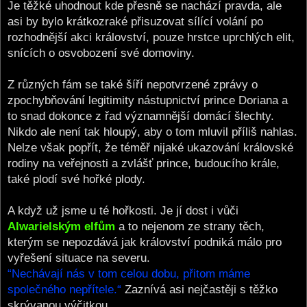
Je těžké uhodnout kde přesně se nachází pravda, ale
asi by bylo krátkozraké přisuzovat sílící volání po
rozhodnější akci království, pouze hrstce uprchlých elit,
snících o osvobození své domoviny.
Z různých fám se také šíří nepotvrzené zprávy o
zpochybňování legitimity nástupnictví prince Doriana a
to snad dokonce z řad významnější domácí šlechty.
Nikdo ale není tak hloupý, aby o tom mluvil příliš nahlas.
Nelze však popřít, že téměř nijaké ukazování královské
rodiny na veřejnosti a zvlášť prince, budoucího krále,
také plodí své hořké plody.
A když už jsme u té hořkosti. Je jí dost i vůči
Alwarielským elfům
a to nejenom ze strany těch,
kterým se nepozdává jak království podniká málo pro
vyřešení situace na severu.
“Nechávají nás v tom celou dobu, přitom máme
společného nepřítele.“
Zaznívá asi nejčastěji s těžko
skrývanou výčitkou.