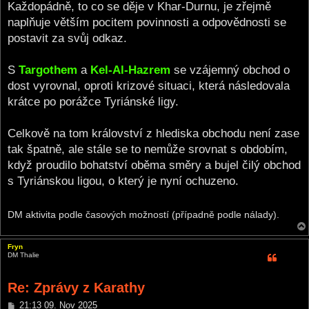
Každopádně, to co se děje v Khar-Durnu, je zřejmě
naplňuje větším pocitem povinnosti a odpovědnosti se
postavit za svůj odkaz.
S
Targothem
a
Kel-Al-Hazrem
se vzájemný obchod o
dost vyrovnal, oproti krizové situaci, která následovala
krátce po porážce Tyriánské ligy.
Celkově na tom království z hlediska obchodu není zase
tak špatně, ale stále se to nemůže srovnat s obdobím,
když proudilo bohatství oběma směry a bujel čilý obchod
s Tyriánskou ligou, o který je nyní ochuzeno.
DM aktivita podle časových možností (případně podle nálady).
Fryn
DM Thalie
Re: Zprávy z Karathy
P
21:13 09. Nov 2025