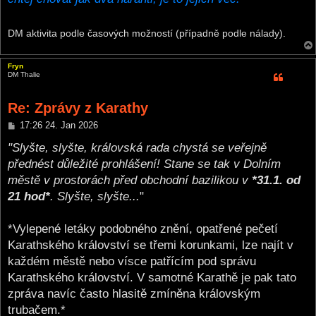
DM aktivita podle časových možností (případně podle nálady).
Fryn
DM Thalie
Re: Zprávy z Karathy
P
17:26 24. Jan 2026
o
s
"Slyšte, slyšte, královská rada chystá se veřejně
t
přednést důležité prohlášení! Stane se tak v Dolním
městě v prostorách před obchodní bazilikou v
*31.1. od
21 hod*
. Slyšte, slyšte...
"
*Vylepené letáky podobného znění, opatřené pečetí
Karathského království se třemi korunkami, lze najít v
každém městě nebo vísce patřícím pod správu
Karathského království. V samotné Karathě je pak tato
zpráva navíc často hlasitě zmíněna královským
trubačem.*