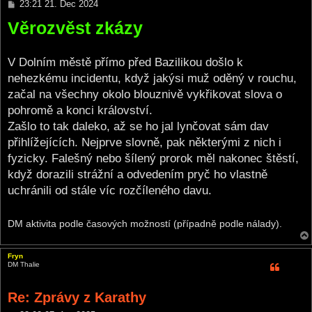
P
23:21 21. Dec 2024
o
Věrozvěst zkázy
s
t
V Dolním městě přímo před Bazilikou došlo k
nehezkému incidentu, když jakýsi muž oděný v rouchu,
začal na všechny okolo blouznivě vykřikovat slova o
pohromě a konci království.
Zašlo to tak daleko, až se ho jal lynčovat sám dav
přihlížejících. Nejprve slovně, pak některými z nich i
fyzicky. Falešný nebo šílený prorok měl nakonec štěstí,
když dorazili strážní a odvedením pryč ho vlastně
uchránili od stále víc rozčíleného davu.
DM aktivita podle časových možností (případně podle nálady).
Fryn
DM Thalie
Re: Zprávy z Karathy