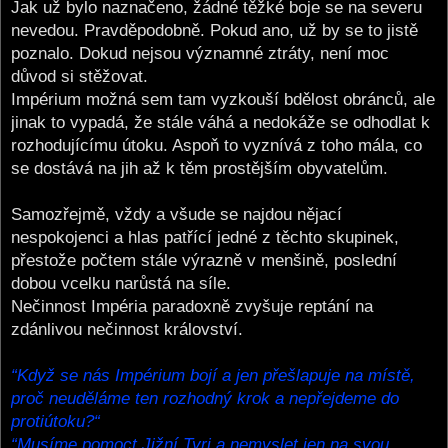
Jak už bylo naznačeno, žádné těžké boje se na severu
nevedou. Pravděpodobně. Pokud ano, už by se to jistě
poznalo. Dokud nejsou významné ztráty, není moc
důvod si stěžovat.
Impérium možná sem tam vyzkouší bdělost obránců, ale
jinak to vypadá, že stále váhá a nedokáže se odhodlat k
rozhodujícímu útoku. Aspoň to vyznívá z toho mála, co
se dostává na jih až k těm prostějším obyvatelům.
Samozřejmě, vždy a všude se najdou nějací
nespokojenci a hlas patřící jedné z těchto skupinek,
přestože počtem stále výrazně v menšině, poslední
dobou vcelku narůstá na síle.
Nečinnost Impéria paradoxně zvyšuje reptání na
zdánlivou nečinnost království.
“Když se nás Impérium bojí a jen přešlapuje na místě,
proč neuděláme ten rozhodný krok a nepřejdeme do
protiútoku?“
“Musíme pomoct Jižní Tyri a nemyslet jen na svou