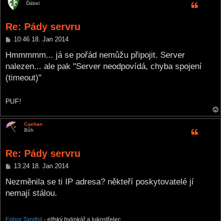
Ďábel
Re: Pády servru
P
10:46 18. Jan 2014
o
s
Hmmmmm... já se pořád nemůžu připojit. Server
t
nalezen... ale pak "Server neodpovídá, chyba spojení
(timeout)"
PUF!
Caehan
Bůh
Re: Pády servru
P
13:24 18. Jan 2014
o
s
Nezměnila se ti IP adresa? někteří poskytovatelé jí
t
nemají stálou.
Eribor Tanithil
- elfský bylinkář a lukostřelec.