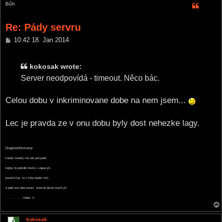
Bůh
Re: Pády servru
P
10:42 18. Jan 2014
o
s
t
kokosak wrote:
Server neodpovídá - timeout. Něco bác.
Celou dobu v inkriminovane dobe na nem jsem...
Lec je pravda ze v onu dobu byly dost nehezke lagy.
Diagnostikovany.
Každý moudrý má nač pomysliti,
kdyby ho pobídlo hovno v zápas jíti,
porazíš-li je, co z toho budeš míti,
a pakli ono tebe porazí, hned do lázně musíš jíti.
. . . . . . . . . Holan, V.
kokosak