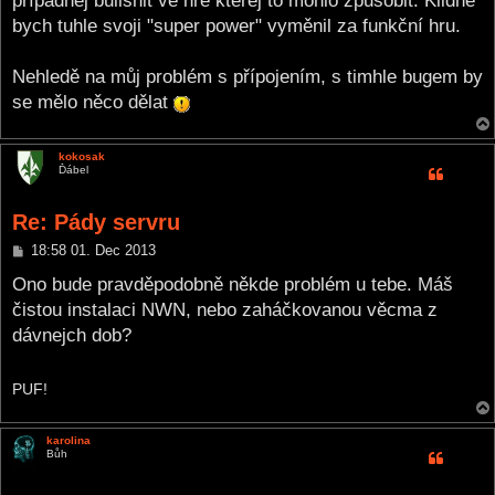
případnej bullshit ve hře kterej to mohlo způsobit. Klidně
bych tuhle svoji "super power" vyměnil za funkční hru.
Nehledě na můj problém s přípojením, s timhle bugem by
se mělo něco dělat
kokosak
Ďábel
Re: Pády servru
P
18:58 01. Dec 2013
o
s
Ono bude pravděpodobně někde problém u tebe. Máš
t
čistou instalaci NWN, nebo zaháčkovanou věcma z
dávnejch dob?
PUF!
karolina
Bůh