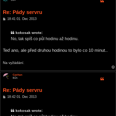
Re: Pády servru
P
18:41 01. Dec 2013
o
s
t
kokosak wrote:
No, tak spíš co půl hodinu až hodinu.
Teď ano, ale před druhou hodinou to bylo co 10 minut..
Na vyžádání.
Caehan
Bůh
Re: Pády servru
P
18:42 01. Dec 2013
o
s
t
kokosak wrote: