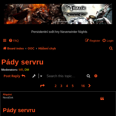
Persistentní svět hry Neverwinter Nights
FAQ
Register
Login
S
Board index
OOC
Hlášení chyb
e
Pády servru
a
r
Moderators:
WB
,
DM
c
Search
Advanced s
Post Reply
h
Page
1
of
16
1
2
3
4
5
16
Next
231 posts
…
Alquist
Nováček
Pády servru