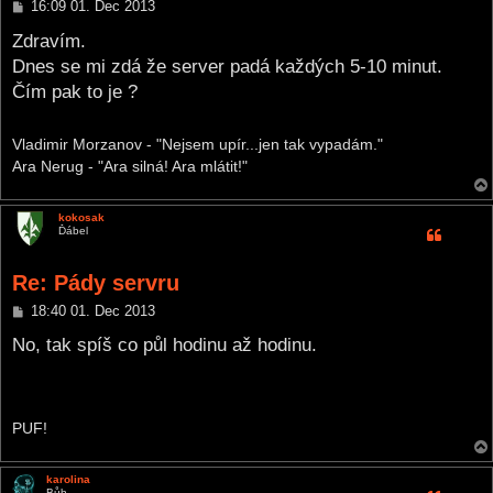
P
16:09 01. Dec 2013
o
s
Zdravím.
t
Dnes se mi zdá že server padá každých 5-10 minut.
Čím pak to je ?
Vladimir Morzanov - "Nejsem upír...jen tak vypadám."
Ara Nerug - "Ara silná! Ara mlátit!"
kokosak
Ďábel
Re: Pády servru
P
18:40 01. Dec 2013
o
s
No, tak spíš co půl hodinu až hodinu.
t
PUF!
karolina
Bůh