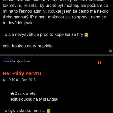
tak nevim, reisntall by určitě byl možnej, ale počkám co
mi na to řeknou admini. Koukal jsem že často má někdo
třeba bannutý IP a není možnost jak to spravit nebo se
to dovědět jinak.
To ale nevysvětluje proč to kope lidi ze hry
edit: kouknu na ty pravidla!
Amber
Čestný člen týmu Thalie
Re: Pády servru
P
19:10 01. Dec 2013
o
s
t
Zsarx wrote:
edit: kouknu na ty pravidla!
To bys vskutku mohl...