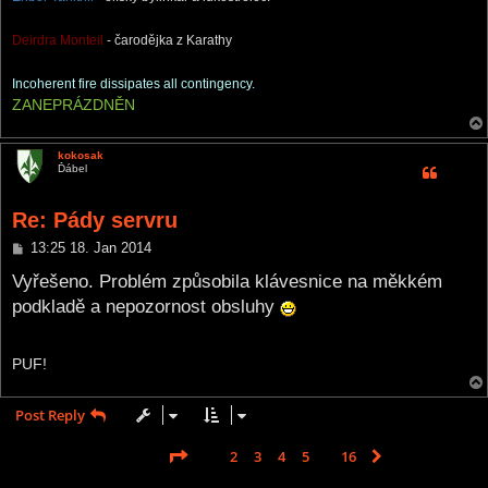
Deirdra Monteil
- čarodějka z Karathy
Incoherent fire dissipates all contingency.
ZANEPRÁZDNĚN
kokosak
Ďábel
Re: Pády servru
P
13:25 18. Jan 2014
o
s
Vyřešeno. Problém způsobila klávesnice na měkkém
t
podkladě a nepozornost obsluhy
PUF!
Post Reply
Page
1
of
16
1
2
3
4
5
16
Next
231 posts
…