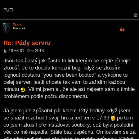
PUF!
Zsarx
Nováček
Re: Pády servru
P
18:56 01. Dec 2013
o
s
Jsou tak častý jak často to lidi kterým se nejde připojit
t
zkouší. Je to docela kuriozní bug, když se zkusím
lognout dostanu "you have been booted" a vykopne to
celej server, jestli chcete tak vám to zařídím každou
minutu
. Všiml jsem si, že ale asi nejsem sám s timhle
problémem podle počtu disconnectů.
Já jsem jich způsobil pár kolem 12tý hodiny když jsem
se snažil rozchodit svoji hru a teď ten v 17:39
po tom
co jsem zkusil pře instalovat soubory, což byla poslední
věc co mě napadla. Stále bez úspěchu. Omlouvám se za