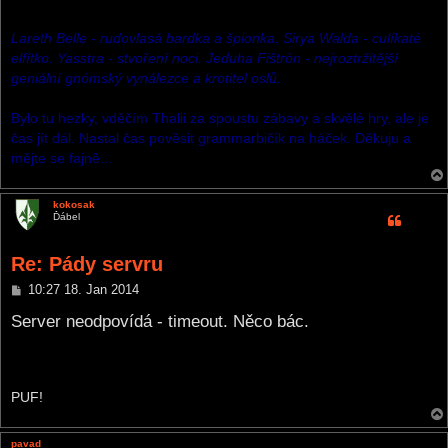
Lareth Belle - rudovlasá bardka a špionka. Sirya Walda - culíkaté
elfítko. Yasstra - stvoření noci. Jeduha Fištrón - nejroztržitější
geniální gnómský vynálezce a krotitel oslů.
Bylo tu hezky, vděčím Thalii za spoustu zábavy a skvělé hry, ale je
čas jít dál. Nastal čas pověsit grammarbičík na háček. Děkuju a
mějte se fajně...
kokosak
Ďábel
Re: Pády servru
P
10:27 18. Jan 2014
o
s
Server neodpovídá - timeout. Něco bác.
t
PUF!
pavad