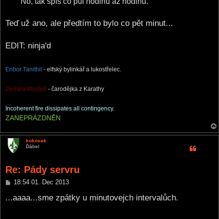
No, tak spíš co půl hodinu až hodinu.
Teď už ano, ale předtím to bylo co pět minut...
EDIT: ninja'd
Eribor Tanithil
- elfský bylinkář a lukostřelec.
Deirdra Monteil
- čarodějka z Karathy
Incoherent fire dissipates all contingency.
ZANEPRÁZDNĚN
kokosak
Ďábel
Re: Pády servru
P
18:54 01. Dec 2013
o
s
...aaaa...sme zpátky u minutovejch intervalůch.
t