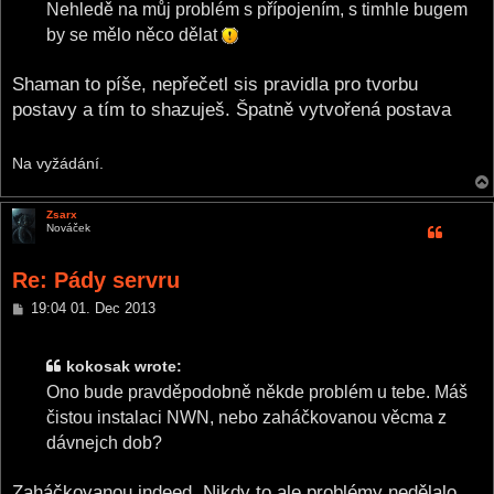
Nehledě na můj problém s přípojením, s timhle bugem
by se mělo něco dělat
Shaman to píše, nepřečetl sis pravidla pro tvorbu
postavy a tím to shazuješ. Špatně vytvořená postava
Na vyžádání.
Zsarx
Nováček
Re: Pády servru
P
19:04 01. Dec 2013
o
s
t
kokosak wrote:
Ono bude pravděpodobně někde problém u tebe. Máš
čistou instalaci NWN, nebo zaháčkovanou věcma z
dávnejch dob?
Zaháčkovanou indeed. Nikdy to ale problémy nedělalo