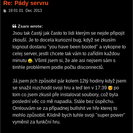
Re: Pády servru
P
19:01 01. Dec 2013
o
s
t
Zsarx wrote:
Jsou tak častý jak často to lidi kterým se nejde připojit
zkouší. Je to docela kuriozní bug, když se zkusím
lognout dostanu "you have been booted" a vykopne to
celej server, jestli chcete tak vám to zařídím každou
minutu
. Všiml jsem si, že ale asi nejsem sám s
timhle problémem podle počtu disconnectů.
Já jsem jich způsobil pár kolem 12tý hodiny když jsem
se snažil rozchodit svoji hru a teď ten v 17:39
po
tom co jsem zkusil pře instalovat soubory, což byla
poslední věc co mě napadla. Stále bez úspěchu.
Omlouvám se za případnej bullshit ve hře kterej to
mohlo způsobit. Klidně bych tuhle svoji "super power"
vyměnil za funkční hru.