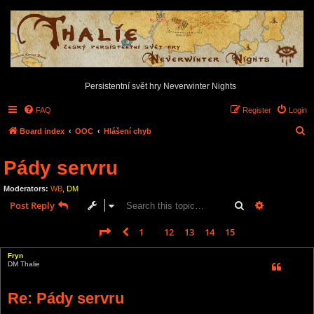
Persistentní svět hry Neverwinter Nights
FAQ
Register
Login
S
Board index
OOC
Hlášení chyb
e
Pády servru
a
r
Moderators:
WB
,
DM
c
Search
Advanced s
Post Reply
h
Page
16
of
16
1
12
13
14
15
16
Previous
231 posts
…
Fryn
DM Thalie
Re: Pády servru