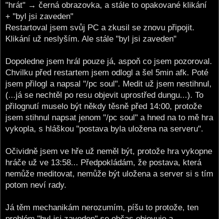
"hrát" → černá obrazovka, a stále to opakované klikání
+ "byl jsi zaveden"
Restartoval jsem svůj PC a zkusil se znovu připojit.
Klikání už neslyším. Ale stále "byl jsi zaveden"
Dopoledne jsem hrál pouze já, aspoň co jsem pozoroval.
Chvilku před restartem jsem odlogl a šel 5min afk. Poté
jsem přilogl a napsal "/pc soul". Medit už jsem nestihnul,
(...já se nechtěl po resu objevit uprostřed dungu...). To
přilognutí muselo být někdy těsně před 14:00, protože
jsem stihnul napsat jenom "/pc soul" a hned na to mě hra
vykopla, s hláškou "postava byla uložena na serveru".
Očividně jsem ve hře už neměl být, protože hra vykopne
hráče už ve 13:58... Předpokládám, že postava, která
nemůže meditovat, nemůže být uložena a server si s tím
potom neví rady.
Já těm mechanikám nerozumím, píšu to protože, ten
problém "byl jsi zaveden" se občas objevuje a