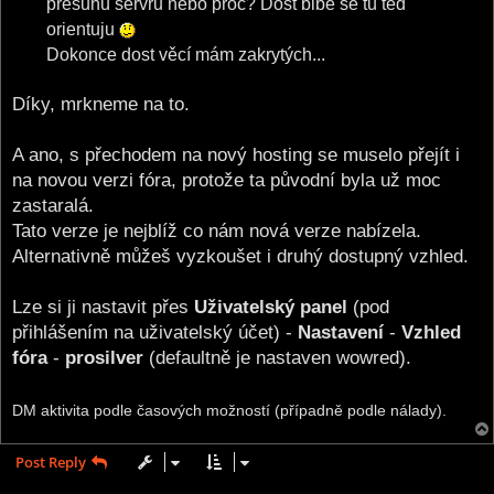
přesunu servru nebo proč? Dost blbě se tu ted
orientuju
Dokonce dost věcí mám zakrytých...
Díky, mrkneme na to.
A ano, s přechodem na nový hosting se muselo přejít i
na novou verzi fóra, protože ta původní byla už moc
zastaralá.
Tato verze je nejblíž co nám nová verze nabízela.
Alternativně můžeš vyzkoušet i druhý dostupný vzhled.
Lze si ji nastavit přes
Uživatelský panel
(pod
přihlášením na uživatelský účet) -
Nastavení
-
Vzhled
fóra
-
prosilver
(defaultně je nastaven wowred).
DM aktivita podle časových možností (případně podle nálady).
Post Reply