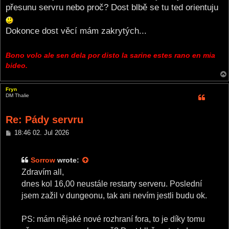
přesunu servru nebo proč? Dost blbě se tu ted orientuju
Dokonce dost věcí mám zakrytých...
Bono volo ale sen dela por disto la sarine estes rano en mia
bideo.
Fryn
DM Thalie
Re: Pády servru
P
18:46 02. Jul 2026
o
s
t
Sorrow
wrote:
Zdravím all,
dnes kol 16,00 neustále restarty serveru. Poslední
jsem zažil v dungeonu, tak ani nevím jestli budu ok.
PS: mám nějaké nové rozhraní fora, to je díky tomu