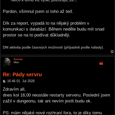
Pardon, všimnul jsem si toho až teď.
Dík za report, vypadá to na nějaký problém v
komunikaci s databází. Během neděle budu mít snad
prostor se na to podívat důkladněji.
DM aktivita podle časových možností (případně podle nálady).
Sorrow
Mistr
Re: Pády servru
P
16:46 01. Jul 2026
o
s
Zdravím all,
t
dnes kol 16,00 neustále restarty serveru. Poslední jsem
zažil v dungeonu, tak ani nevím jestli budu ok.
PS: mám nějaké nové rozhraní fora, to je díky tomu