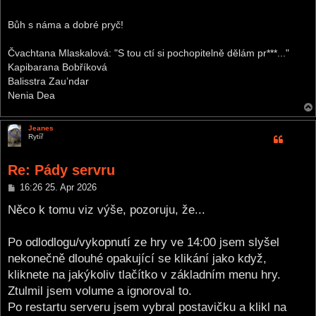
Bůh s náma a dobré pryč!
Čvachtana Mlaskalová: "S tou ctí si pochopitelně dělám pr***..."
Kapibarana Bobříková
Balisstra Zau’ndar
Nenia Dea
Jeanes
Rytíř
Re: Pády servru
P
16:26 25. Apr 2026
o
s
Něco k tomu viz výše, pozoruju, že...
t
Po odlodlogu/vykopnutí ze hry ve 14:00 jsem slyšel
nekonečně dlouhé opakující se klikání jako když,
kliknete na jakýkoliv tlačítko v základním menu hry.
Ztulmil jsem volume a ignoroval to.
Po restartu serveru jsem vybral postavičku a klikl na