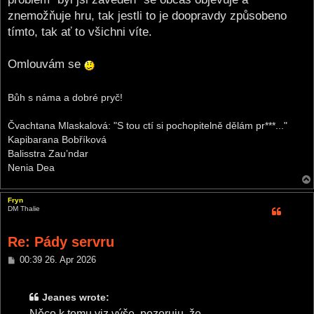
znemožňuje hru, tak jestli to je doopravdy způsobeno
tímto, tak ať to všichni víte.
Omlouvám se
Bůh s náma a dobré pryč!
Čvachtana Mlaskalová: "S tou ctí si pochopitelně dělám pr***..."
Kapibarana Bobříková
Balisstra Zau’ndar
Nenia Dea
Fryn
DM Thalie
Re: Pády servru
P
00:39 26. Apr 2026
o
s
t
Jeanes wrote:
Něco k tomu viz výše, pozoruju, že...