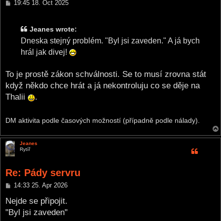
P
19:45 18. Oct 2025
o
s
t
Jeanes wrote:
Dneska stejný problém. "Byl jsi zaveden." A já bych
hrál jak divej!
To je prostě zákon schválnosti. Se to musí zrovna stát
když někdo chce hrát a já nekontroluju co se děje na
Thalii
.
DM aktivita podle časových možností (případně podle nálady).
Jeanes
Rytíř
Re: Pády servru
P
14:33 25. Apr 2026
o
s
Nejde se připojit.
t
"Byl jsi zaveden"