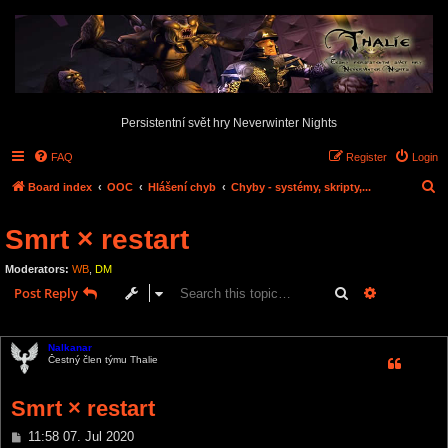
Persistentní svět hry Neverwinter Nights
FAQ
Register
Login
S
Board index
OOC
Hlášení chyb
Chyby - systémy, skripty,...
e
Smrt × restart
a
r
Moderators:
WB
,
DM
c
Search
Advanced s
Post Reply
h
1 post • Page
1
of
1
Nalkanar
Čestný člen týmu Thalie
Smrt × restart
P
11:58 07. Jul 2020