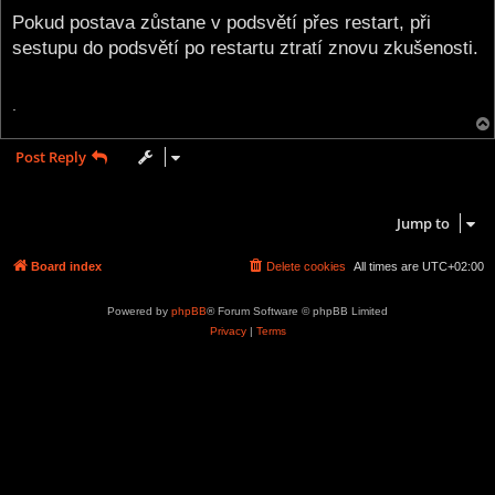
o
s
Pokud postava zůstane v podsvětí přes restart, při
t
sestupu do podsvětí po restartu ztratí znovu zkušenosti.
.
Post Reply
1 post • Page
1
of
1
Jump to
Board index
Delete cookies
All times are
UTC+02:00
Powered by
phpBB
® Forum Software © phpBB Limited
Privacy
|
Terms