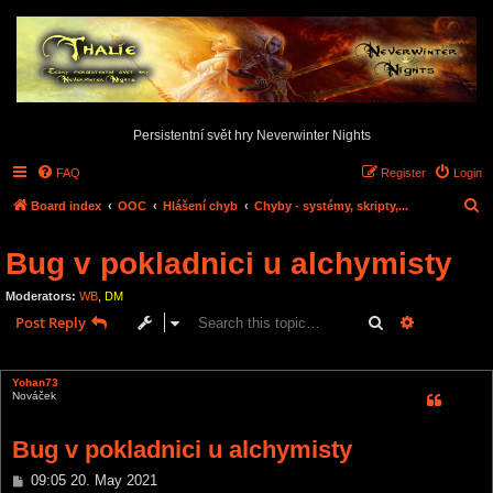
Persistentní svět hry Neverwinter Nights
FAQ
Register
Login
S
Board index
OOC
Hlášení chyb
Chyby - systémy, skripty,...
e
Bug v pokladnici u alchymisty
a
r
Moderators:
WB
,
DM
c
Search
Advanced s
Post Reply
h
1 post • Page
1
of
1
Yohan73
Nováček
Bug v pokladnici u alchymisty
P
09:05 20. May 2021