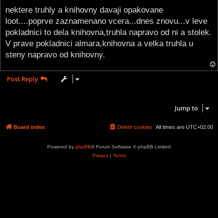
o
s
nektere truhly a knihovny davaji opakovane
t
loot....poprve zaznamenano vcera...dnes znovu...v leve
pokladnici to dela knihovna,truhla napravo od ni a stolek.
V prave pokladnici almara,knihovna a velka truhla u
steny napravo od knihovny.
Post Reply
1 post • Page
1
of
1
Jump to
Board index
Delete cookies
All times are
UTC+02:00
Powered by
phpBB
® Forum Software © phpBB Limited
Privacy
|
Terms