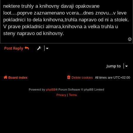
o
s
nektere truhly a knihovny davaji opakovane
t
loot....poprve zaznamenano vcera...dnes znovu...v leve
pokladnici to dela knihovna,truhla napravo od ni a stolek.
V prave pokladnici almara,knihovna a velka truhla u
steny napravo od knihovny.
Post Reply
1 post • Page
1
of
1
Jump to
Board index
Delete cookies
All times are
UTC+02:00
Powered by
phpBB
® Forum Software © phpBB Limited
Privacy
|
Terms