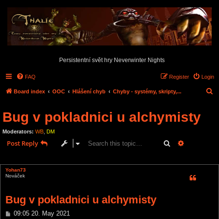
Persistentní svět hry Neverwinter Nights
FAQ
Register
Login
S
Board index
OOC
Hlášení chyb
Chyby - systémy, skripty,...
e
Bug v pokladnici u alchymisty
a
r
Moderators:
WB
,
DM
c
Search
Advanced s
Post Reply
h
1 post • Page
1
of
1
Yohan73
Nováček
Bug v pokladnici u alchymisty
P
09:05 20. May 2021