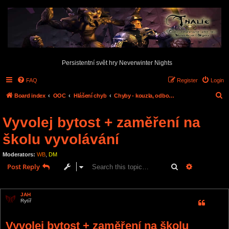
Persistentní svět hry Neverwinter Nights
FAQ
Register
Login
S
Board index
OOC
Hlášení chyb
Chyby - kouzla, odbornosti, dovednosti,...
e
Vyvolej bytost + zaměření na
a
r
školu vyvolávání
c
Moderators:
WB
,
DM
h
Search
Advanced s
Post Reply
1 post • Page
1
of
1
JAH
Rytíř
Vyvolej bytost + zaměření na školu