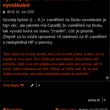
vyvolávání
P
09:55 15. Jun 2020
o
s
Vyvolej bytost (I. - X.)+ zaměření na školu vyvolávání je
t
fajn věc, ale jakmile má čaroděj 3x zaměření na školu,
tak vyvolá tvora ve stavu "zraněn", což je pitomé.
Zřejmě za to může upravená +6 odolnost za tři zaměření
a nedoplněná HP u potvory.
"Don Salieri je hodný člověk, který má hodně přátel, a těch, co ho
zradili už moc není. Don Salieri je také lidumil, který lidem rád
pomůže, když si za ním přijdou pro radu nebo pro pomoc, ale to
samé Salieri očekává od nich. Někdy se může stát, že se don
Salieri rozhodne, aby jeho nepřátelé zmizeli do jednoho."
Post Reply
1 post • Page
1
of
1
Jump to
Board index
Delete cookies
All times are
UTC+02:00