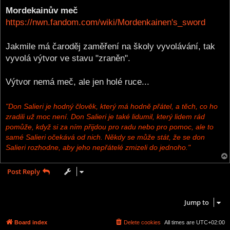
o
s
Mordekainův meč
t
https://nwn.fandom.com/wiki/Mordenkainen's_sword
Jakmile má čaroděj zaměření na školy vyvolávání, tak
vyvolá výtvor ve stavu "zraněn".
Výtvor nemá meč, ale jen holé ruce...
"Don Salieri je hodný člověk, který má hodně přátel, a těch, co ho
zradili už moc není. Don Salieri je také lidumil, který lidem rád
pomůže, když si za ním přijdou pro radu nebo pro pomoc, ale to
samé Salieri očekává od nich. Někdy se může stát, že se don
Salieri rozhodne, aby jeho nepřátelé zmizeli do jednoho."
Post Reply
1 post • Page
1
of
1
Jump to
Board index
Delete cookies
All times are
UTC+02:00