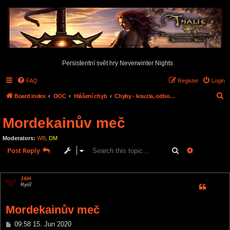
Persistentní svět hry Neverwinter Nights
FAQ
Register
Login
S
Board index
OOC
Hlášení chyb
Chyby - kouzla, odbornosti, dovednosti,...
e
Mordekainův meč
a
r
Moderators:
WB
,
DM
c
Search
Advanced s
Post Reply
h
1 post • Page
1
of
1
JAH
Rytíř
Mordekainův meč
P
09:58 15. Jun 2020