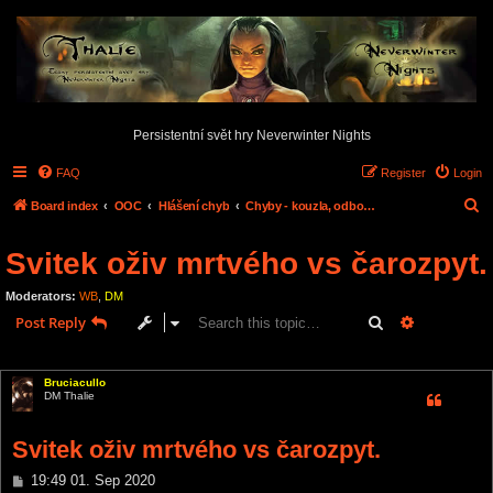
Persistentní svět hry Neverwinter Nights
FAQ
Register
Login
S
Board index
OOC
Hlášení chyb
Chyby - kouzla, odbornosti, dovednosti,...
e
Svitek oživ mrtvého vs čarozpyt.
a
r
Moderators:
WB
,
DM
c
Search
Advanced s
Post Reply
h
1 post • Page
1
of
1
Bruciacullo
DM Thalie
Svitek oživ mrtvého vs čarozpyt.
P
19:49 01. Sep 2020