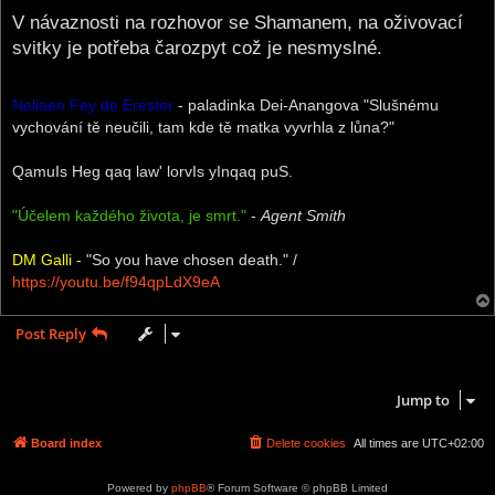
o
s
V návaznosti na rozhovor se Shamanem, na oživovací
t
svitky je potřeba čarozpyt což je nesmyslné.
Neliaen Fey de Erestor
- paladinka Dei-Anangova "Slušnému
vychování tě neučili, tam kde tě matka vyvrhla z lůna?"
QamuIs Heg qaq law' lorvIs yInqaq puS.
"Účelem každého života, je smrt."
-
Agent Smith
DM Galli
- "So you have chosen death." /
https://youtu.be/f94qpLdX9eA
Post Reply
1 post • Page
1
of
1
Jump to
Board index
Delete cookies
All times are
UTC+02:00
Powered by
phpBB
® Forum Software © phpBB Limited