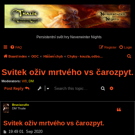
Persistentní svět hry Neverwinter Nights
FAQ
Register
Login
S
Board index
OOC
Hlášení chyb
Chyby - kouzla, odbornosti, dovednosti,...
e
Svitek oživ mrtvého vs čarozpyt.
a
r
Moderators:
WB
,
DM
c
Search
Advanced s
Post Reply
h
1 post • Page
1
of
1
Bruciacullo
DM Thalie
Svitek oživ mrtvého vs čarozpyt.
P
19:49 01. Sep 2020