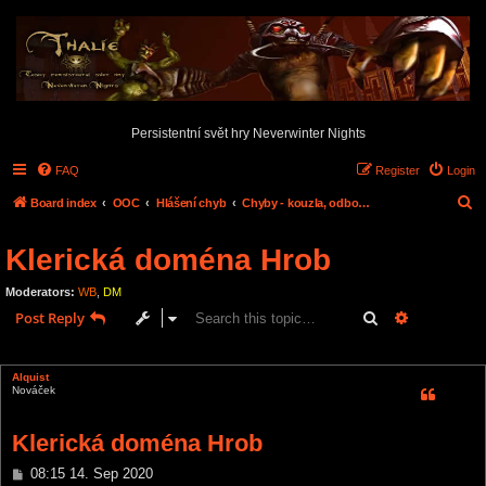
Persistentní svět hry Neverwinter Nights
FAQ
Register
Login
S
Board index
OOC
Hlášení chyb
Chyby - kouzla, odbornosti, dovednosti,...
e
Klerická doména Hrob
a
r
Moderators:
WB
,
DM
c
Search
Advanced s
Post Reply
h
1 post • Page
1
of
1
Alquist
Nováček
Klerická doména Hrob
P
08:15 14. Sep 2020