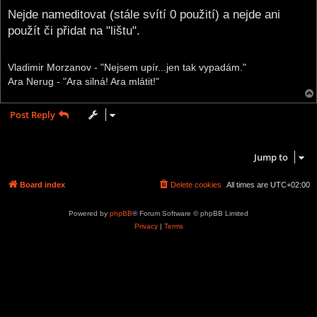
o
s
Nejde nameditovat (stále svítí 0 použití) a nejde ani
t
použít či přidat na "lištu".
Vladimir Morzanov - "Nejsem upír...jen tak vypadám."
Ara Nerug - "Ara silná! Ara mlátit!"
Post Reply
1 post • Page
1
of
1
Jump to
Board index
Delete cookies
All times are
UTC+02:00
Powered by
phpBB
® Forum Software © phpBB Limited
Privacy
|
Terms