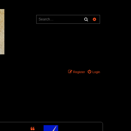
Search
Advanced search
Register
Login
1 post • Page
1
of
1