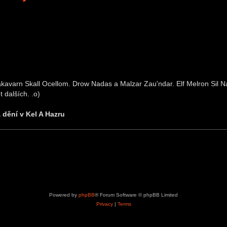
kavarn Skall Ocellom. Drow Nadas a Malzar Zau'ndar. Elf Melron Sil Nar
 dalších. .o)
a dění v Kel A Hazru
Powered by
phpBB
® Forum Software © phpBB Limited
Privacy
|
Terms