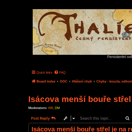
Persistentní sv
Quick links
FAQ
Board index
OOC
Hlášení chyb
Chyby - kouzla, odborn
Isácova menší bouře střel 
Moderators:
WB
,
DM
S
Post Reply
Isácova menší bouře střel je na r