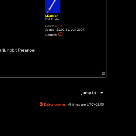
LDamian
DM Thalie
Posts:
4205
Joined:
21:02 21. Jun 2007
C
Contact:
o
n
t
a
il, hobit Peranoel
c
t
L
D
a
m
T
i
a
o
n
p
1 post • Page
1
of
1
Jump to
Delete cookies
All times are
UTC+02:00