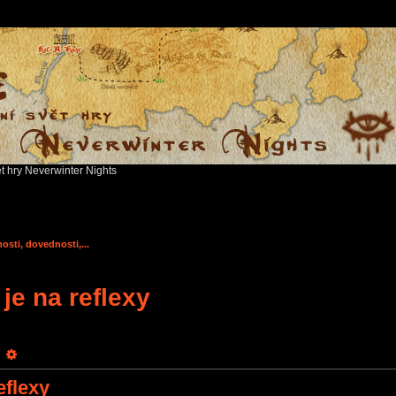
ět hry Neverwinter Nights
osti, dovednosti,...
je na reflexy
earch
Advanced search
eflexy