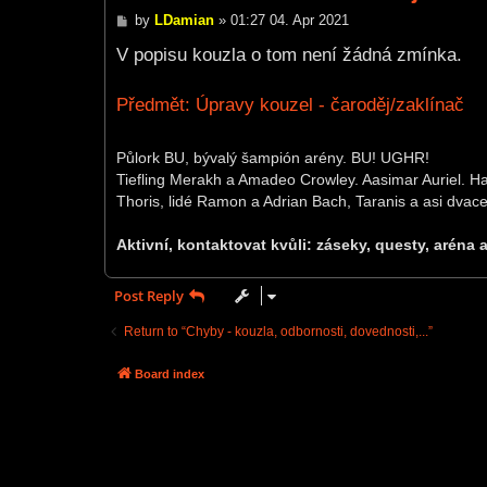
P
by
LDamian
»
01:27 04. Apr 2021
o
s
V popisu kouzla o tom není žádná zmínka.
t
Předmět: Úpravy kouzel - čaroděj/zaklínač
Půlork BU, bývalý šampión arény. BU! UGHR!
Tiefling Merakh a Amadeo Crowley. Aasimar Auriel. Ha
Thoris, lidé Ramon a Adrian Bach, Taranis a asi dvacet
Aktivní, kontaktovat kvůli: záseky, questy, aréna 
Post Reply
Return to “Chyby - kouzla, odbornosti, dovednosti,...”
Board index