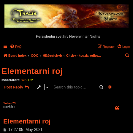
Persistentní svět hry Neverwinter Nights
FAQ
Register
Login
S
Board index
OOC
Hlášení chyb
Chyby - kouzla, odbornosti, dovednosti,...
e
Elementarni roj
a
r
Moderators:
WB
,
DM
c
Search
Advanced s
Post Reply
h
1 post • Page
1
of
1
Yohan73
Nováček
Elementarni roj
P
17:27 05. May 2021