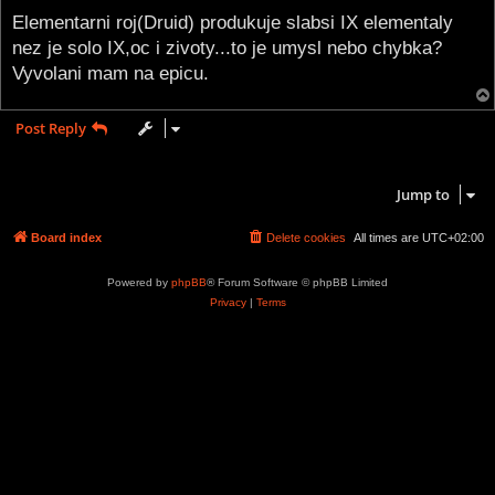
o
s
Elementarni roj(Druid) produkuje slabsi IX elementaly
t
nez je solo IX,oc i zivoty...to je umysl nebo chybka?
Vyvolani mam na epicu.
Post Reply
1 post • Page
1
of
1
Jump to
Board index
Delete cookies
All times are
UTC+02:00
Powered by
phpBB
® Forum Software © phpBB Limited
Privacy
|
Terms