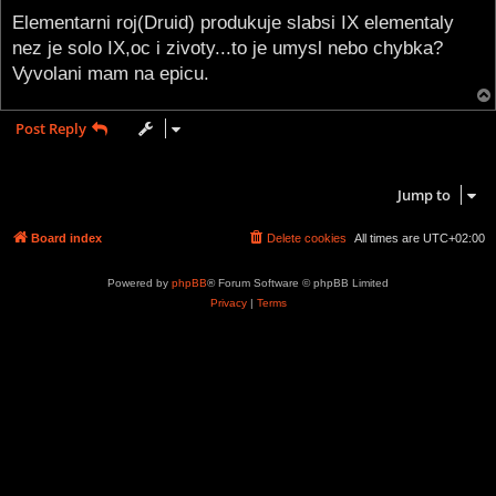
o
s
Elementarni roj(Druid) produkuje slabsi IX elementaly
t
nez je solo IX,oc i zivoty...to je umysl nebo chybka?
Vyvolani mam na epicu.
Post Reply
1 post • Page
1
of
1
Jump to
Board index
Delete cookies
All times are
UTC+02:00
Powered by
phpBB
® Forum Software © phpBB Limited
Privacy
|
Terms