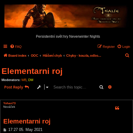
Persistentní svět hry Neverwinter Nights
FAQ
Register
Login
S
Board index
OOC
Hlášení chyb
Chyby - kouzla, odbornosti, dovednosti,...
e
Elementarni roj
a
r
Moderators:
WB
,
DM
c
Search
Advanced s
Post Reply
h
1 post • Page
1
of
1
Yohan73
Nováček
Elementarni roj
P
17:27 05. May 2021