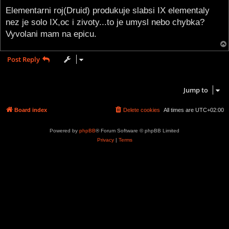
o
s
Elementarni roj(Druid) produkuje slabsi IX elementaly
t
nez je solo IX,oc i zivoty...to je umysl nebo chybka?
Vyvolani mam na epicu.
Post Reply
1 post • Page
1
of
1
Jump to
Board index
Delete cookies
All times are
UTC+02:00
Powered by
phpBB
® Forum Software © phpBB Limited
Privacy
|
Terms