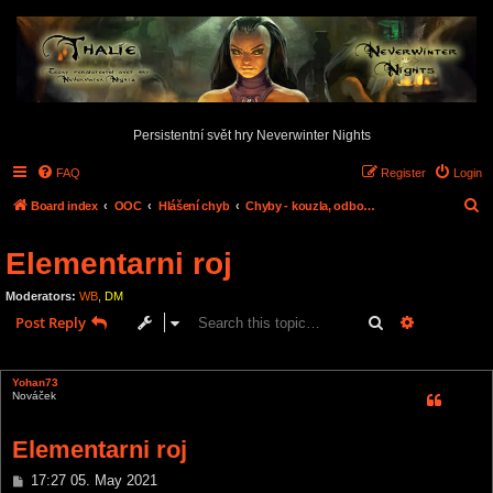
Persistentní svět hry Neverwinter Nights
FAQ
Register
Login
S
Board index
OOC
Hlášení chyb
Chyby - kouzla, odbornosti, dovednosti,...
e
Elementarni roj
a
r
Moderators:
WB
,
DM
c
Search
Advanced s
Post Reply
h
1 post • Page
1
of
1
Yohan73
Nováček
Elementarni roj
P
17:27 05. May 2021