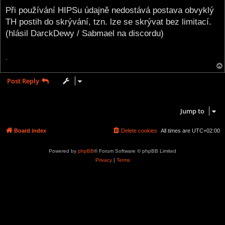
o
s
Při používání HIPSu údajně nedostává postava obvyklý
t
TH postih do skrývání, tzn. lze se skrývat bez limitací.
(hlásil DarckDewy / Sabmael na discordu)
.
Post Reply
1 post • Page
1
of
1
Jump to
Board index
Delete cookies
All times are
UTC+02:00
Powered by
phpBB
® Forum Software © phpBB Limited
Privacy
|
Terms