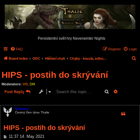
Persistentní svět hry Neverwinter Nights
FAQ
Register
Login
S
Board index
OOC
Hlášení chyb
Chyby - kouzla, odbornosti, dovednosti,...
e
HIPS - postih do skrývání
a
r
Moderators:
WB
,
DM
c
Search
Advanced s
Post Reply
h
1 post • Page
1
of
1
Nalkanar
Čestný člen týmu Thalie
HIPS - postih do skrývání
P
11:37 14. May 2021