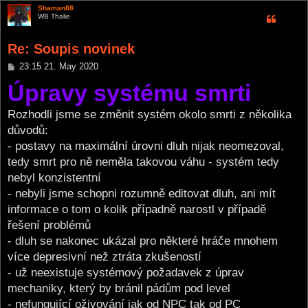
Shaman88
WB Thalie
Re: Soupis novinek
P
23:15 21. May 2020
o
Úpravy systému smrti
s
t
Rozhodli jsme se změnit systém okolo smrti z několika
důvodů:
- postavy na maximální úrovni dluh nijak neomezoval,
tedy smrt pro ně neměla takovou váhu - systém tedy
nebyl konzistentní
- nebyli jsme schopni rozumně editovat dluh, ani mít
informace o tom o kolik případně narostl v případě
řešení problémů
- dluh se nakonec ukázal pro některé hráče mnohem
více depresivní než ztráta zkušeností
- už neexistuje systémový požadavek z úprav
mechaniky, který by bránil pádům pod level
- nefungující oživování jak od NPC tak od PC