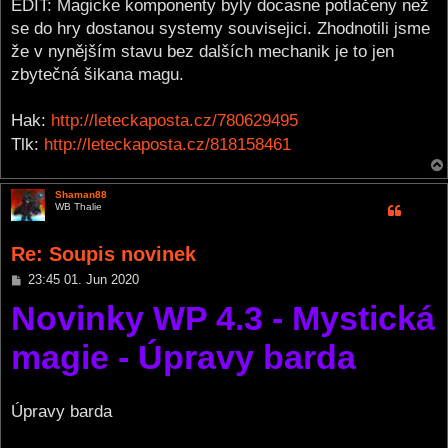
EDIT: Magicke komponenty byly docasne potlačeny než
se do hry dostanou systemy souvisejici. Zhodnotili jsme
že v nynějším stavu bez dalších mechanik je to jen
zbytečná šikana magu.
Hak:
http://leteckaposta.cz/780629495
Tlk:
http://leteckaposta.cz/818158461
Shaman88
WB Thalie
Re: Soupis novinek
P
23:45 01. Jun 2020
o
Novinky WP 4.3 - Mystická
s
t
magie - Úpravy barda
Úpravy barda