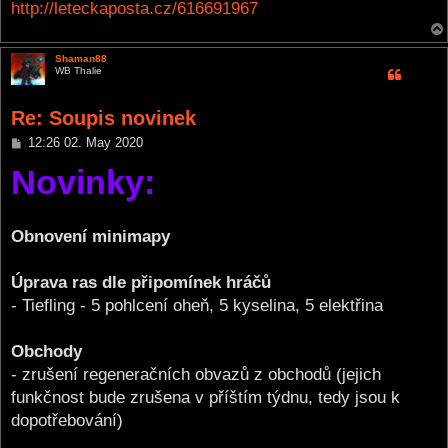
http://leteckaposta.cz/616691967
Shaman88
WB Thalie
Re: Soupis novinek
P
12:26 02. May 2020
o
Novinky:
s
t
Obnovení minimapy
Úprava ras dle připomínek hráčů
- Tiefling - 5 pohlcení oheň, 5 kyselina, 5 elektřina
Obchody
- zrušení regeneračních obvazů z obchodů (jejich
funkčnost bude zrušena v příštím týdnu, tedy jsou k
dopotřebování)