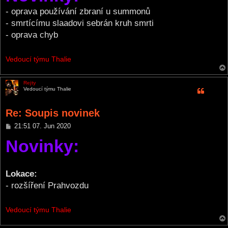
- oprava používání zbraní u summonů
- smrtícímu slaadovi sebrán kruh smrti
- oprava chyb
Vedoucí týmu Thalie
Rejty
Vedoucí týmu Thalie
Re: Soupis novinek
P
21:51 07. Jun 2020
o
Novinky:
s
t
Lokace:
- rozšíření Prahvozdu
Vedoucí týmu Thalie