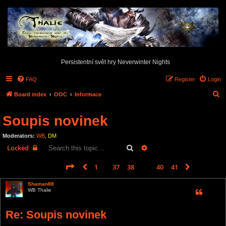
Persistentní svět hry Neverwinter Nights
FAQ
Register
Login
S
Board index
OOC
Informace
e
Soupis novinek
a
r
Moderators:
WB
,
DM
c
Search
Advanced search
Locked
h
Page
39
of
41
1
37
38
39
40
41
Previous
Next
612 posts
…
Shaman88
WB Thalie
Re: Soupis novinek