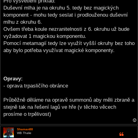
Pro vysvětlení příklad:
Duševní mlha je na okruhu 5. tedy bez magických
komponent - mohu tedy seslat i prodlouženou duševní
mlhu z okruhu 6.
Ovšem třeba koule nezranitelnosti z 6. okruhu už bude
vyžadovat 1 magickou komponentu.
Pomocí metamagií tedy lze využít vyšší okruhy bez toho
aby bylo potřeba využívat magické komponenty.
Opravy:
- oprava trpasličího obránce
Průběžně děláme na opravě summonů aby měli zbraně a
stejně tak na řešení lagů ve hře (v těchto věcech
prosíme o trpělivost)
Shaman88
WB Thalie