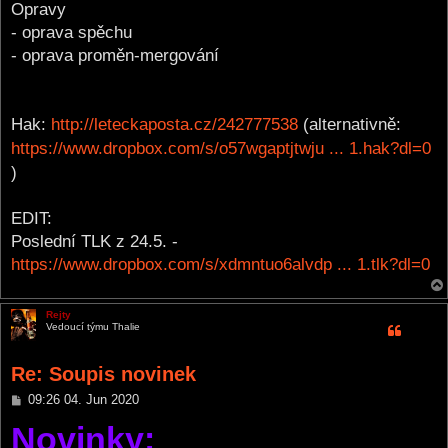
Opravy
- oprava spěchu
- oprava proměn-mergování
Hak:
http://leteckaposta.cz/242777538
(alternativně:
https://www.dropbox.com/s/o57wgaptjtwju ... 1.hak?dl=0
)
EDIT:
Poslední TLK z 24.5. -
https://www.dropbox.com/s/xdmntuo6alvdp ... 1.tlk?dl=0
Rejty
Vedoucí týmu Thalie
Re: Soupis novinek
P
09:26 04. Jun 2020
o
Novinky:
s
t