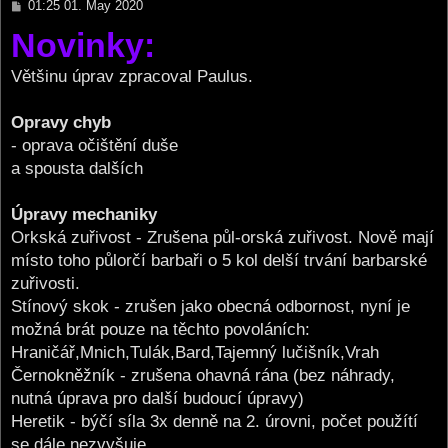
P
01:25 01. May 2020
o
Novinky:
s
t
Většinu úprav zpracoval Paulus.
Opravy chyb
- oprava očištění duše
a spousta dalších
Úpravy mechaniky
Orkská zuřivost - Zrušena půl-orská zuřivost. Nově mají
místo toho půlorčí barbaři o 5 kol delší trvání barbarské
zuřivosti.
Stínový skok - zrušen jako obecná odbornost, nyní je
možná brát pouze na těchto povoláních:
Hraničář,Mnich,Tulák,Bard,Tajemný lučišník,Vrah
Černokněžník - zrušena ohavná rána (bez náhrady,
nutná úprava pro další budoucí úpravy)
Heretik - býčí síla 3x denně na 2. úrovni, počet použítí
se dále nezvyšuje