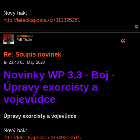
Nový hak:
http://leteckaposta.cz/311325251
Shaman88
WB Thalie
Re: Soupis novinek
P
23:40 03. May 2020
o
Novinky WP 3.3 - Boj -
s
t
Úpravy exorcisty a
vojevůdce
Úpravy exorcisty a vojevůdce
Nový hak:
http://leteckaposta.cz/549200515