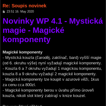
Re: Soupis novinek
P
23:51 16. May 2020
o
Novinky WP 4.1 - Mystická
s
t
magie - Magické
komponenty
Magické komponenty
- Mystická kouzla (čaroděj, zaklínač, bard) vyšší magie
(od 6. okruhu výše) nyní vyžadují magické komponenty.
- Kouzla 6 a 7 okruhu vyžadují 1 magickou komponentu,
kouzla 8 a 9 okruhu vyžadují 2 magické komponenty.
- Magická komponenty lze koupit v azurové věži, 1kus
za cenu cca 800zl.
- Magické komponenty berou v úvahu přímo úroveň
kouzla, nikoli slot který zabírají v knize kouzel.