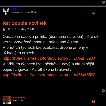
Nalkanar
Čestný člen týmu Thalie
Re: Soupis novinek
P
00:48 15. May 2020
o
s
Opravena časová přímka (dostupná na webu) ještě dle
t
verze vytvořené mnou a korigované Aulem.
V příštích týdnech lze očekávat drobné změny v
užívaných erbech.
http://thalie.pilsfree.cz/forum/viewtop ... 109&t=6280
V příštích týdnech lze i očekávat nový a aktuálnější
popis fungování Karathského království.
http://thalie.pilsfree.cz/forum/viewtop ... =46&t=6522
.
Shaman88
WB Thalie