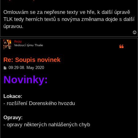
Omlouvám se za nepřesne texty ve hře, k další úpravě
TLK tedy herních textů s novýma změnama dojde s další
úpravou.
Rejty
Vedoucí týmu Thalie
Re: Soupis novinek
P
09:29 08. May 2020
o
Novinky:
s
t
Lokace:
- rozšíření Dorenského hvozdu
Opravy:
- opravy některých nahlášených chyb