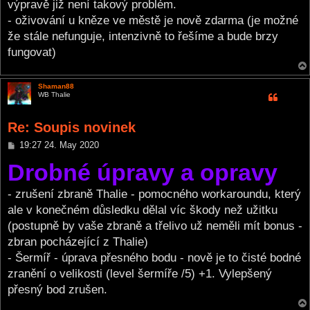
výpravě již není takový problém.
- oživování u kněze ve městě je nově zdarma (je možné
že stále nefunguje, intenzivně to řešíme a bude brzy
fungovat)
Shaman88
WB Thalie
Re: Soupis novinek
P
19:27 24. May 2020
o
Drobné úpravy a opravy
s
t
- zrušení zbraně Thalie - pomocného workaroundu, který
ale v konečném důsledku dělal víc škody než užitku
(postupně by vaše zbraně a třelivo už neměli mít bonus -
zbran pocházející z Thalie)
- Šermíř - úprava přesného bodu - nově je to čisté bodné
zranění o velikosti (level šermíře /5) +1. Vylepšený
přesný bod zrušen.