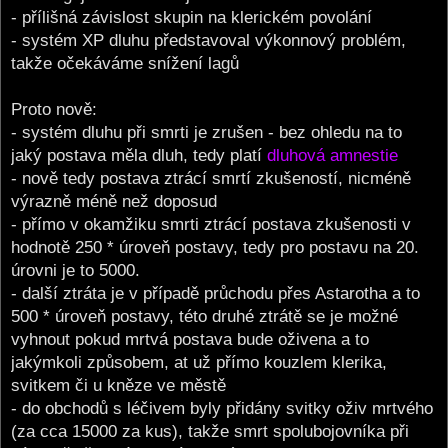
- přílišná závislost skupin na klerickém povolání
- systém XP dluhu představoval výkonnový problém,
takže očekáváme snížení lagů
Proto nově:
- systém dluhu při smrti je zrušen - bez ohledu na to
jaký postava měla dluh, tedy platí
dluhová amnestie
- nově tedy postava ztrácí smrtí zkušeností, nicméně
výrazně méně než doposud
- přímo v okamžiku smrti ztrácí postava zkušenosti v
hodnotě 250 * úroveň postavy, tedy pro postavu na 20.
úrovni je to 5000.
- další ztráta je v případě průchodu přes Astarotha a to
500 * úroveň postavy, této druhé ztrátě se je možné
vyhnout pokud mrtvá postava bude oživena a to
jakýmkoli způsobem, at už přímo kouzlem klerika,
svitkem či u kněze ve městě
- do obchodů s léčivem byly přidány svitky oživ mrtvého
(za cca 15000 za kus), takže smrt spolubojovníka při