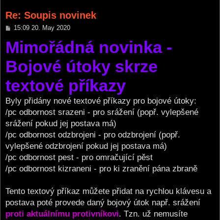
Re: Soupis novinek
P
15:09 20. May 2020
o
Mimořádná novinka -
s
t
Bojové útoky skrze
textové příkazy
Byly přidány nové textové příkazy pro bojové útoky:
/pc odbornost srazeni - pro srážení (popř. vylepšené
srážení pokud jej postava má)
/pc odbornost odzbrojeni - pro odzbrojení (popř.
vylepšené odzbrojení pokud jej postava má)
/pc odbornost pest - pro omračující pěst
/pc odbornost kizraneni - pro ki zranění pána zbraně
Tento textový příkaz můžete přidat na rychlou klávesu a
postava poté provede daný bojový útok např. srážení
proti aktuálnímu protivníkovi
. Tzn. už nemusíte