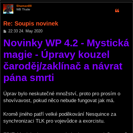
Shaman88
WB Thalie
Re: Soupis novinek
P
22:33 24. May 2020
o
Novinky WP 4.2 - Mystická
s
t
magie - Úpravy kouzel
čaroděj/zaklínač a návrat
pána smrti
Úprav bylo neskutečné množství, proto pro prosím o
shovívavost, pokud něco nebude fungovat jak má.
Kromě jiného patří velké poděkování Nesquince za
synchronizaci TLK pro vojevůdce a exorcistu.