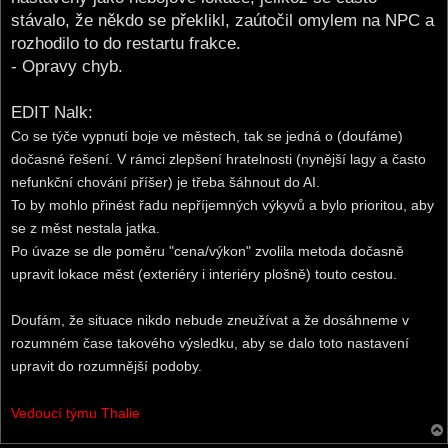
stávalo, že někdo se překlikl, zaútočil omylem na NPC a
rozhodilo to do restartu frakce.
- Opravy chyb.
EDIT Nalk:
Co se týče vypnutí boje ve městech, tak se jedná o (doufáme)
dočasné řešení. V rámci zlepšení hratelnosti (nynější lagy a často
nefunkční chování příšer) je třeba šáhnout do AI.
To by mohlo přinést řadu nepříjemných výkyvů a bylo prioritou, aby
se z měst nestala jatka.
Po úvaze se dle poměru "cena/výkon" zvolila metoda dočasně
upravit lokace měst (exteriéry i interiéry plošně) touto cestou.
Doufám, že situace nikdo nebude zneužívat a že dosáhneme v
rozumném čase takového výsledku, aby se dalo toto nastavení
upravit do rozumnější podoby.
Vedoucí týmu Thalie