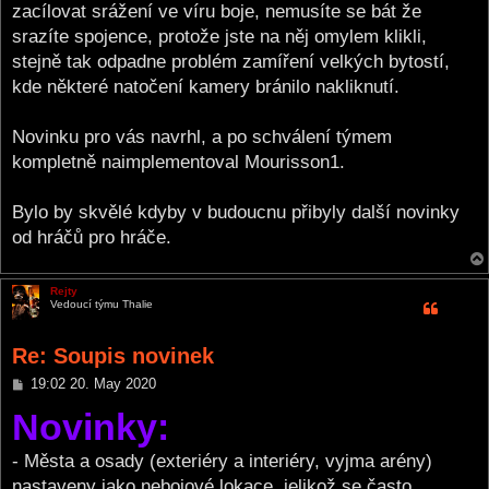
zacílovat srážení ve víru boje, nemusíte se bát že
srazíte spojence, protože jste na něj omylem klikli,
stejně tak odpadne problém zamíření velkých bytostí,
kde některé natočení kamery bránilo nakliknutí.
Novinku pro vás navrhl, a po schválení týmem
kompletně naimplementoval Mourisson1.
Bylo by skvělé kdyby v budoucnu přibyly další novinky
od hráčů pro hráče.
Rejty
Vedoucí týmu Thalie
Re: Soupis novinek
P
19:02 20. May 2020
o
Novinky:
s
t
- Města a osady (exteriéry a interiéry, vyjma arény)
nastaveny jako nebojové lokace, jelikož se často