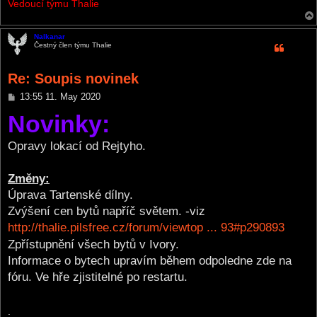
Vedoucí týmu Thalie
Nalkanar
Čestný člen týmu Thalie
Re: Soupis novinek
P
13:55 11. May 2020
o
Novinky:
s
t
Opravy lokací od Rejtyho.
Změny:
Úprava Tartenské dílny.
Zvýšení cen bytů napříč světem. -viz
http://thalie.pilsfree.cz/forum/viewtop ... 93#p290893
Zpřístupnění všech bytů v Ivory.
Informace o bytech upravím během odpoledne zde na
fóru. Ve hře zjistitelné po restartu.
.