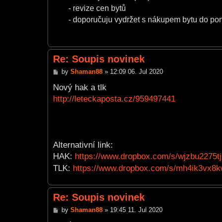
- revize cen bytů
- doporučuju vydržet s nákupem bytu do po
Re: Soupis novinek
P
by
Shaman88
»
12:09 06. Jul 2020
o
s
Nový hak a tlk
t
http://leteckaposta.cz/959497441
Alternativní link:
HAK:
https://www.dropbox.com/s/wjzbu2275tj
TLK:
https://www.dropbox.com/s/mh4ik3vx8kwv
Re: Soupis novinek
P
by
Shaman88
»
19:45 11. Jul 2020
o