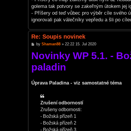
golema tak potvory se zakeřným útokem jej ig
- Příšery od teď vůbec pro výběr cíle svého 
ignorovali pak válečníky vepředu a šli po cíle
Re: Soupis novinek
P
by
Shaman88
»
22:22 15. Jul 2020
o
Novinky WP 5.1. - Bo
s
t
paladin
Úprava Paladina - viz samostatné téma
Zrušení odborností
Zrušeny odbornosti:
- Božská přízeň 1
- Božská přízeň 2
- Božská přízeň 3