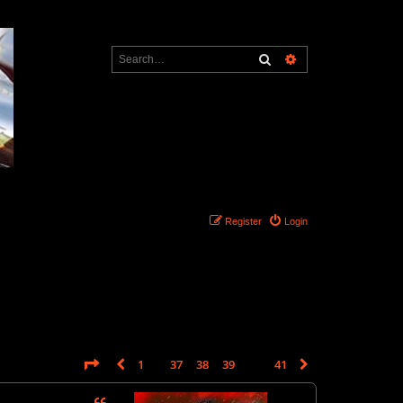
Search
Advanced search
Register
Login
Page
40
of
41
1
37
38
39
40
41
Previous
Next
612 posts
…