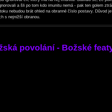
norovali a šli po tom kdo imunitu nemá - pak ten golem ztrá
útoku nebudou brát ohled na obranné číslo postavy. Důvod je
ch s nejnižší obranou.
žská povolání - Božské feat