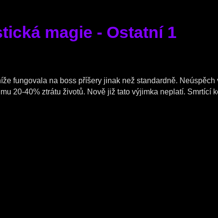
tická magie - Ostatní 1
íže fungovala na boss příšery jinak než standardně. Neúspěc
u 20-40% ztrátu životů. Nově již tato výjimka neplatí. Smrtící k