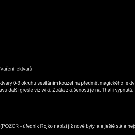
Vaření lektvarů
ektvary 0-3 okruhu sesíláním kouzel na předmět magického lektva
avu další grešle viz wiki. Ztráta zkušeností je na Thalii vypnutá.
(POZOR - úředník Rojko nabízí již nové byty, ale ještě stále nej