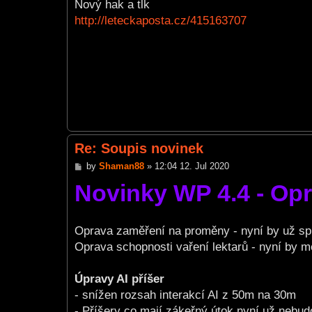
s
Nový hak a tlk
t
http://leteckaposta.cz/415163707
Re: Soupis novinek
P
by
Shaman88
»
12:04 12. Jul 2020
o
Novinky WP 4.4 - Op
s
t
Oprava zaměření na proměny - nyní by už sp
Oprava schopnosti vaření lektarů - nyní by mě
Úpravy AI příšer
- snížen rozsah interakcí AI z 50m na 30m
- Příšery co mají zákeřný útok nyní už nebud