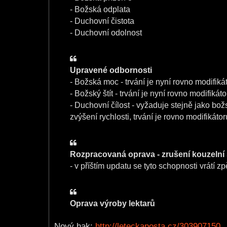
- Božská odplata
- Duchovní čistota
- Duchovní odolnost
Upravené odbornosti
- Božská moc - trvání je nyní rovno modifik
- Božský štít - trvání je nyní rovno modifiká
- Duchovní čílost - vyžaduje stejně jako bo
zvýšení rychlosti, trvání je rovno modifikáto
Rozpracovaná oprava - zrušení kouzelní s
- v příštím updatu se tyto schopnosti vrátí z
Oprava výroby lektarů
Nový hak:
http://leteckaposta.cz/303907150