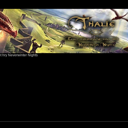
ět hry Neverwinter Nights
search