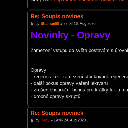
Re: Soupis novinek
P
by
Shaman88
»
22:03 16. Aug 2020
o
Novinky - Opravy
s
t
Zamezení vstupu do světa postavám s úrovní
Opravy
- regenerace - zamezení stackování regenera
- další pokus opravy vaření lektvarů
- zrušen obouruční bonus pro krátký luk u ma
- drobné opravy skriptů
Re: Soupis novinek
P
by
Rejty
»
19:46 24. Aug 2020
o