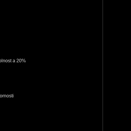
a
n
8
8
dolnost a 20%
ornosti