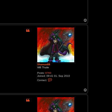
T
o
p
Shaman88
WB Thalie
Posts:
9760
Joined:
09:41 01. Sep 2010
C
Contact:
o
n
t
T
a
o
c
p
t
S
h
a
m
a