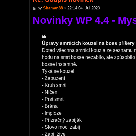
P
by
Shaman88
»
22:14 04. Jul 2020
o
Novinky WP 4.4 - Mys
s
t
Úpravy smrtících kouzel na boss příšery
Doteď všechna smrtící kouzla ze seznamu n
hodu na smrt bosse nezabilo, ale způsobilo m
bosse instantně.
Týká se kouzel:
- Zapuzení
- Kruh smrti
- Ničení
- Prst smrti
- Brána
- Imploze
- Přízračný zabiják
- Slovo moci zabij
- Zabij živé