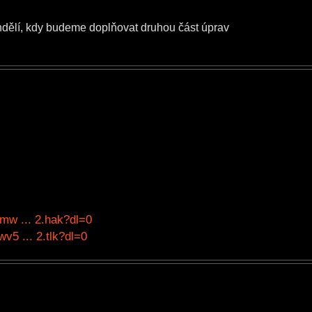
ndělí, kdy budeme doplňovat druhou část úprav
mw ... 2.hak?dl=0
5 ... 2.tlk?dl=0