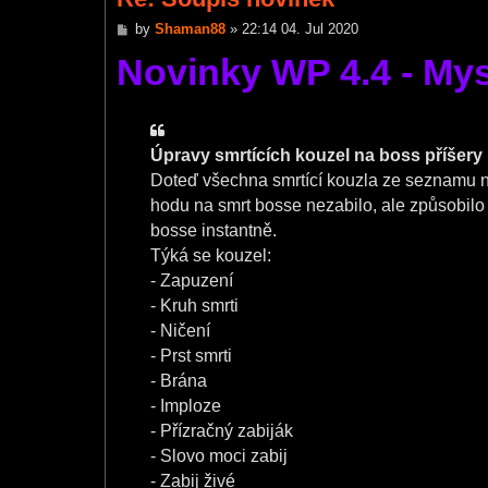
P
by
Shaman88
»
22:14 04. Jul 2020
o
Novinky WP 4.4 - Mys
s
t
Úpravy smrtících kouzel na boss příšery
Doteď všechna smrtící kouzla ze seznamu n
hodu na smrt bosse nezabilo, ale způsobilo m
bosse instantně.
Týká se kouzel:
- Zapuzení
- Kruh smrti
- Ničení
- Prst smrti
- Brána
- Imploze
- Přízračný zabiják
- Slovo moci zabij
- Zabij živé