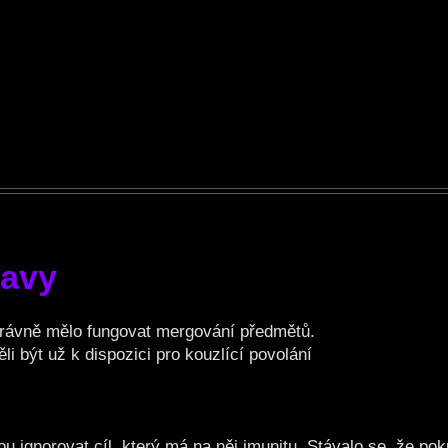
ravy
rávně mělo fungovat mergování předmětů.
li být už k dispozici pro kouzlící povolání
ou ignorovat cíl, který má na něj imunitu. Stávalo se, že p