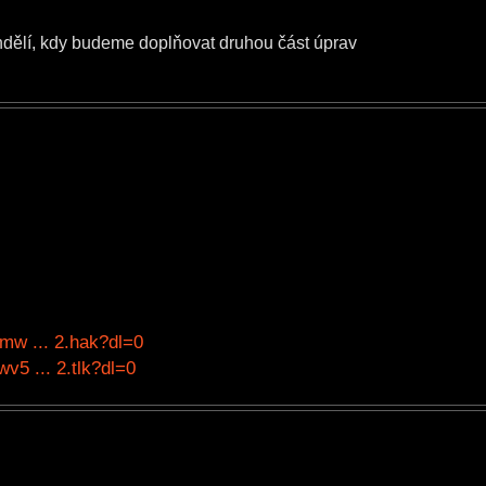
ndělí, kdy budeme doplňovat druhou část úprav
mw ... 2.hak?dl=0
5 ... 2.tlk?dl=0