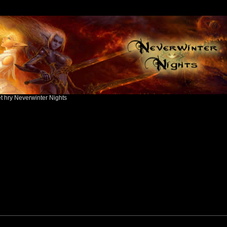
ět hry Neverwinter Nights
search