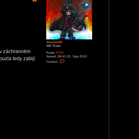
Shaman88
WB Thalie
h v záchranném
Posts:
9760
Joined:
09:41 01. Sep 2010
ouzla tedy zabijí
C
Contact:
o
n
t
a
c
t
S
h
a
m
a
n
8
8