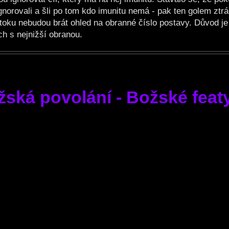
norovali a šli po tom kdo imunitu nemá - pak ten golem ztrá
útoku nebudou brát ohled na obranné číslo postavy. Důvod je
ch s nejnižší obranou.
žská povolání - Božské feat