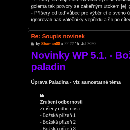
golema tak potvory se zakeřným útokem jej ig
- Příšery od teď vůbec pro výběr cíle svého 
ignorovali pak válečníky vepředu a šli po cíle
Re: Soupis novinek
P
by
Shaman88
»
22:22 15. Jul 2020
o
Novinky WP 5.1. - Bo
s
t
paladin
Úprava Paladina - viz samostatné téma
Zrušení odborností
Zrušeny odbornosti:
- Božská přízeň 1
- Božská přízeň 2
- Božská přízeň 3