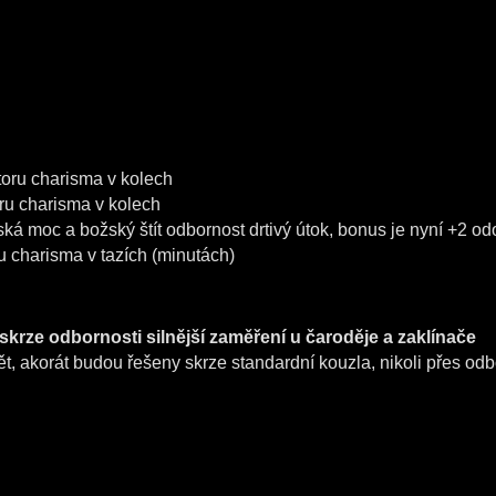
átoru charisma v kolech
toru charisma v kolech
žská moc a božský štít odbornost drtivý útok, bonus je nyní +2 o
ru charisma v tazích (minutách)
krze odbornosti silnější zaměření u čaroděje a zaklínače
pět, akorát budou řešeny skrze standardní kouzla, nikoli přes odb