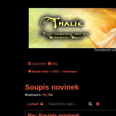
Persistentní sv
Quick links
FAQ
Board index
OOC
Informace
Soupis novinek
Moderators:
WB
,
DM
Search
Advanced 
Locked
Re: Soupis novinek