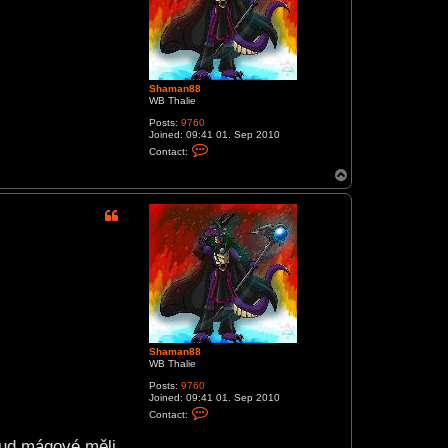
n
8
8
Shaman88
WB Thalie
Posts:
9760
Joined:
09:41 01. Sep 2010
C
Contact:
o
n
T
t
o
a
p
c
t
S
h
a
m
a
n
8
8
Shaman88
WB Thalie
Posts:
9760
Joined:
09:41 01. Sep 2010
C
Contact:
o
n
okud mágové měli
t