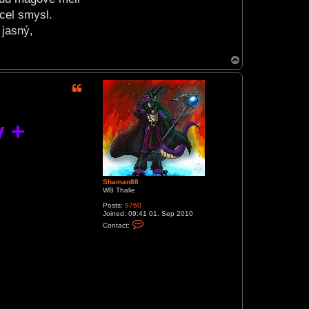
a
cel smysl.
c
t
 jasný,
S
h
a
m
T
a
o
n
p
8
8
y +
Shaman88
WB Thalie
Posts:
9760
Joined:
09:41 01. Sep 2010
C
Contact:
o
n
t
a
c
t
S
h
a
m