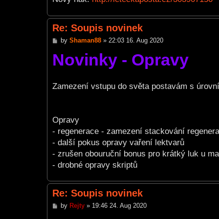
Re: Soupis novinek
P
by
Shaman88
»
22:03 16. Aug 2020
o
Novinky - Opravy
s
t
Zamezení vstupu do světa postavám s úrovní
Opravy
- regenerace - zamezení stackování regenera
- další pokus opravy vaření lektvarů
- zrušen obouruční bonus pro krátký luk u ma
- drobné opravy skriptů
Re: Soupis novinek
P
by
Rejty
»
19:46 24. Aug 2020
o