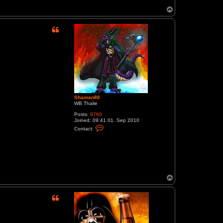
T
o
p
Shaman88
WB Thalie
Posts:
9760
Joined:
09:41 01. Sep 2010
C
Contact:
o
n
t
a
c
t
S
h
T
a
o
m
p
a
n
8
8