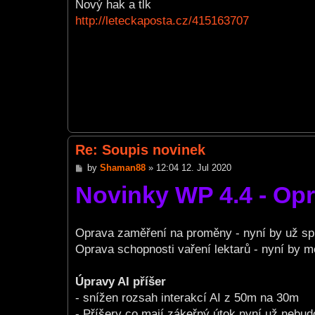
s
Nový hak a tlk
t
http://leteckaposta.cz/415163707
Re: Soupis novinek
P
by
Shaman88
»
12:04 12. Jul 2020
o
Novinky WP 4.4 - Op
s
t
Oprava zaměření na proměny - nyní by už sp
Oprava schopnosti vaření lektarů - nyní by mě
Úpravy AI příšer
- snížen rozsah interakcí AI z 50m na 30m
- Příšery co mají zákeřný útok nyní už nebud