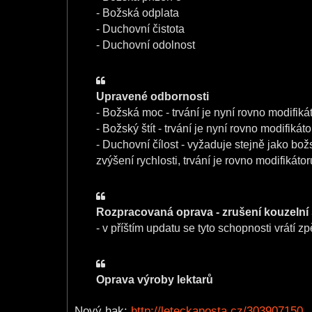
- Božská odplata
- Duchovní čistota
- Duchovní odolnost
Upravené odbornosti
- Božská moc - trvání je nyní rovno modifik
- Božský štít - trvání je nyní rovno modifiká
- Duchovní čílost - vyžaduje stejně jako bo
zvýšení rychlosti, trvání je rovno modifikáto
Rozpracovaná oprava - zrušení kouzelní s
- v příštím updatu se tyto schopnosti vrátí z
Oprava výroby lektarů
Nový hak:
http://leteckaposta.cz/303907150