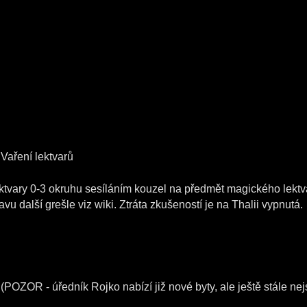
Vaření lektvarů
ektvary 0-3 okruhu sesíláním kouzel na předmět magického lektva
avu další grešle viz wiki. Ztráta zkušeností je na Thalii vypnutá.
(POZOR - úředník Rojko nabízí již nové byty, ale ještě stále nej