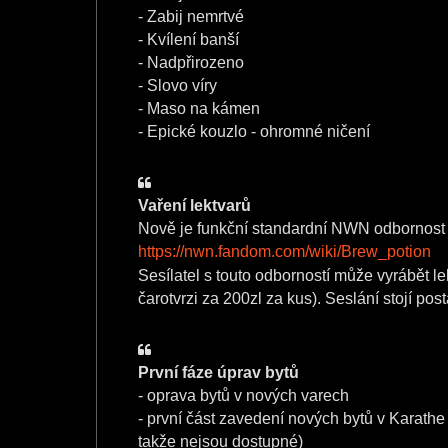
- Zabij nemrtvé
- Kvílení banší
- Nadpřirozeno
- Slovo víry
- Maso na kámen
- Epické kouzlo - ohromné ničení
Vaření lektvarů
Nově je funkční standardní NWN odbornost 
https://nwn.fandom.com/wiki/Brew_potion
Sesílatel s touto odborností může vyrábět l
čarotvrzi za 200zl za kus). Seslání stojí post
První fáze úprav bytů
- oprava bytů v nových varech
- první část zavedení nových bytů v Karathe 
takže nejsou dostupné)