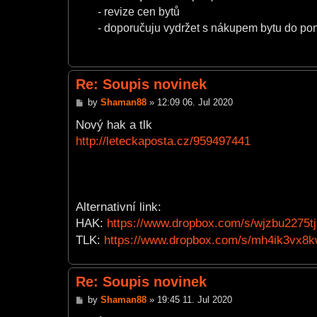
- revize cen bytů
- doporučuju vydržet s nákupem bytu do po
Re: Soupis novinek
P
by
Shaman88
»
12:09 06. Jul 2020
o
s
Nový hak a tlk
t
http://leteckaposta.cz/959497441
Alternativní link:
HAK:
https://www.dropbox.com/s/wjzbu2275tj
TLK:
https://www.dropbox.com/s/mh4ik3vx8kwv
Re: Soupis novinek
P
by
Shaman88
»
19:45 11. Jul 2020
o