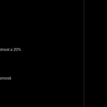
a
n
8
8
dolnost a 20%
ornosti