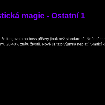
tická magie - Ostatní 1
íže fungovala na boss příšery jinak než standardně. Neúspěc
u 20-40% ztrátu životů. Nově již tato výjimka neplatí. Smrtící k