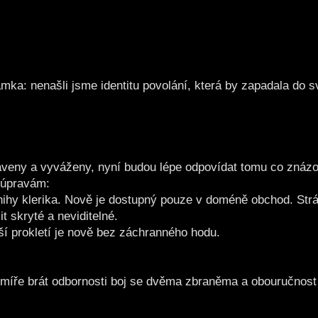
ka: nenašli jsme identitu povolání, která by zapadala do s
eny a vyváženy, nyní budou lépe odpovídat tomu co znázor
 úpravám:
 knihy klerika. Nově je dostupný pouze v doméně obchod. St
 skryté a neviditelné.
ší prokletí je nově bez záchranného hodu.
rmíře brát odbornosti boj se dvěma zbraněma a obouručnost