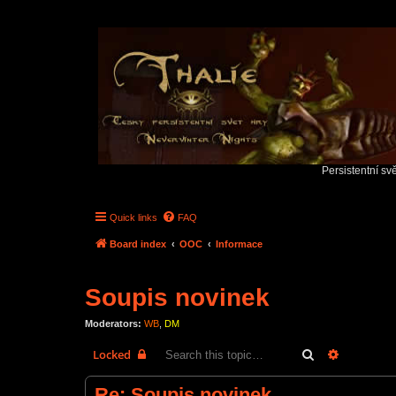
Persistentní sv
Quick links
FAQ
Board index
OOC
Informace
Soupis novinek
Moderators:
WB
,
DM
Search
Advanced 
Locked
Re: Soupis novinek