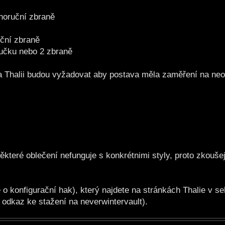
dnoruční zbraně
uční zbraně
ručku nebo 2 zbraně
na Thalii budou vyžadovat aby postava měla zaměření na neo
které oblečení nefunguje s konkrétnimi styly, proto zkoušej
e o konfigurační hak), který najdete na stránkách Thalie v s
o odkaz ke stažení na neverwintervault).