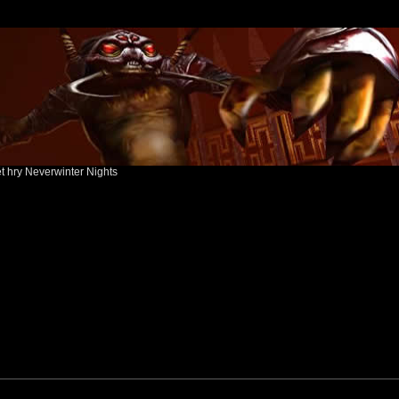
ět hry Neverwinter Nights
search