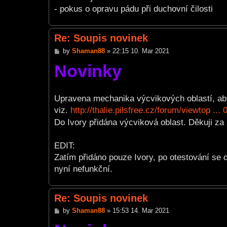
- pokus o opravu pádu při duchovní čilosti
Re: Soupis novinek
P
by
Shaman88
»
22:15 10. Mar 2021
o
Novinky
s
t
Upravena mechanika výcvikových oblastí, aby
viz.
http://thalie.pilsfree.cz/forum/viewtop ..
Do Ivory přidána výcviková oblast. Děkuji za
EDIT:
Zatím přidáno pouze Ivory, po otestování se 
nyní nefunkční.
Re: Soupis novinek
P
by
Shaman88
»
15:53 14. Mar 2021
o
s