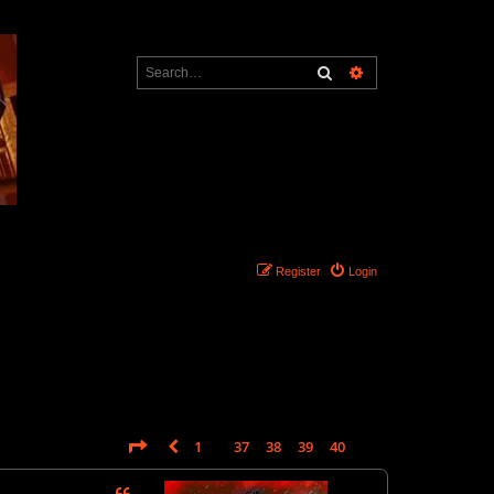
Search
Advanced search
Register
Login
Page
41
of
41
1
37
38
39
40
41
Previous
612 posts
…