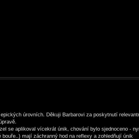
epických úrovních. Děkuji Barbarovi za poskytnutí relevantn
úpravě.
zel se aplikoval vícekrát únik, chování bylo sjednoceno - n
é bouře..) mají záchranný hod na reflexy a zohledňují únik