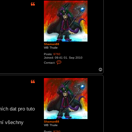
Shaman88
WB Thalie
Posts:
9760
Joined:
09:41 01. Sep 2010
C
Contact:
o
n
T
t
o
a
p
c
t
S
h
a
m
a
n
8
ích dat pro tuto
8
yní všechny
Shaman88
WB Thalie
Posts:
9760