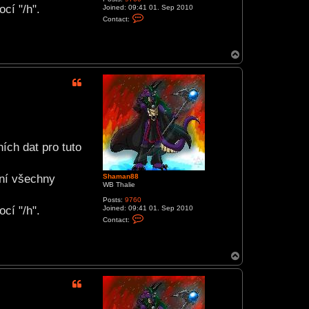
cí "/h".
Joined:
09:41 01. Sep 2010
C
Contact:
o
n
t
a
T
c
o
t
p
S
h
a
m
a
n
8
8
ích dat pro tuto
yní všechny
Shaman88
WB Thalie
Posts:
9760
cí "/h".
Joined:
09:41 01. Sep 2010
C
Contact:
o
n
t
a
T
c
o
t
p
S
h
a
m
a