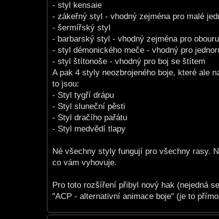
- styl kensaie
- zákeřný styl - vhodný zejména pro malé je
- šermířský styl
- barbarský styl - vhodný zejména pro obour
- styl démonického meče - vhodný pro jedno
- styl štítonoše - vhodný pro boj se štítem
A pak 4 styly neozbrojeného boje, které ale 
to jsou:
- Styl tygří drápu
- Styl sluneční pěsti
- Styl dračího pařátu
- Styl medvědí tlapy
Né všechny styly fungují pro všechny rasy. Ně
co vám vyhovuje.
Pro toto rozšíření přibyl nový hak (nejedná s
"ACP - alternativní animace boje" (je to přím