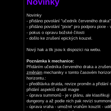
Novinky
t
Novinky
- přidáno povolání "učedník červeného draka"
- přidáno povolání "pixie" pro podporu pixie - 
- pokus o opravu božské čilosti
- došlo ke zrušení epických kouzel.
Nový hak a tlk jsou k dispozici na webu.
Poznámka k mechanice:
Přidáním učedníka červeného draka a zruše
změnám
mechaniky v tomto časovém horizontu
horizontu.:
- předělávka druida, revize proměn a přidání
přidání aspektů druidí magie
- úprava summonů - je v plánu, ale klasifikuj
dungeony a až podle nich pak revizi summon
- úprava vraha - umožnit vrahům kouzlit - ud