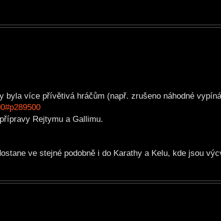
 byla více přívětivá hráčům (např. zrušeno náhodné vypíná
. 00#p289500
 přípravy Rejtymu a Gallimu.
dostane ve stejné podobně i do Karathy a Kelu, kde jsou výc