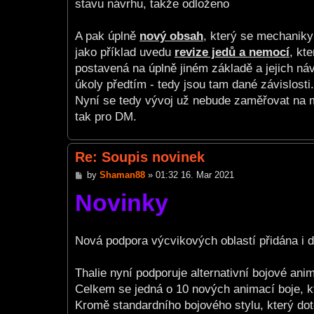
stavu návrhu, takže odloženo
A pak úplně
nový obsah
, který se mechaniky
jako příklad uvedu
revize jedů a nemocí
, kt
postavená na úplně jiném základě a jejich návrh
úkoly předtím - tedy jsou tam dané závislosti.
Nyní se tedy vývoj už nebude zaměřovat na m
tak pro DM.
Re: Soupis novinek
P
by
Shaman88
»
01:32 16. Mar 2021
o
Novinky
s
t
Nová podpora výcvikových oblastí přidána i 
Thalie nyní podporuje alternativní bojové ani
Celkem se jedná o 10 nových animací boje, k
Kromě standardního bojového stylu, který do