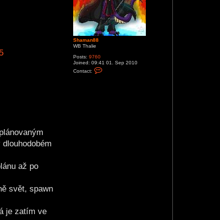
Shaman88
WB Thalie
5
Posts:
9760
Joined:
09:41 01. Sep 2010
C
Contact:
o
n
t
a
c
t
S
h
a
m
 plánovaným
a
n
 v dlouhodobém
8
8
plánu až po
vně svět, spawn
á je zatím ve