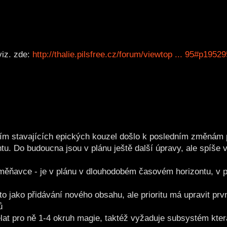
viz. zde:
http://thalie.pilsfree.cz/forum/viewtop ... 95#p19529
ním stavajících epických kouzel došlo k posledním změnám
. Do budoucna jsou v plánu ještě další úpravy, ale spíše
 měňavce - je v plánu v dlouhodobém časovém horizontu, v 
i to jako přidávání nového obsahu, ale prioritu má upravit pr
ů
ělat pro ně 1-4 okruh magie, taktéž vyžaduje subsystém kter