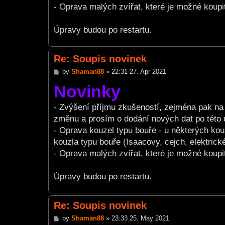
- Oprava malých zvířat, které je možné koupit
Úpravy budou po restartu.
Re: Soupis novinek
P
by
Shaman88
»
22:31 27. Apr 2021
o
Novinky
s
t
- Zvýšení příjmu zkušeností, zejména pak na 
změnu a prosím o dodání nových dat po této 
- Oprava kouzel typu bouře - u některých kou
kouzla typu bouře (Isaacovy, cejch, elektrick
- Oprava malých zvířat, které je možné koupit
Úpravy budou po restartu.
Re: Soupis novinek
P
by
Shaman88
»
23:33 25. May 2021