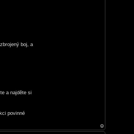
t
a
c
t
S
h
a
m
a
n
8
8
zbrojený boj, a
te a najděte si
ekci povinné
T
o
p