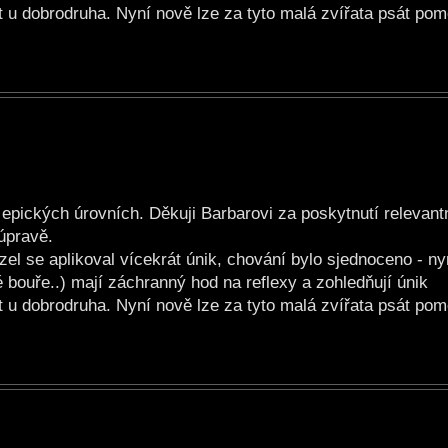
 u dobrodruha. Nyní nově lze za tyto malá zvířata psát pomo
epických úrovních. Děkuji Barbarovi za poskytnutí relevantn
úpravě.
zel se aplikoval vícekrát únik, chování bylo sjednoceno - n
é bouře..) mají záchranný hod na reflexy a zohledňují únik
 u dobrodruha. Nyní nově lze za tyto malá zvířata psát pomo