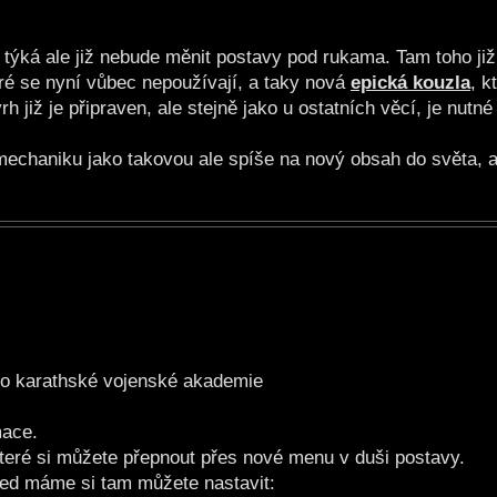
 týká ale již nebude měnit postavy pod rukama. Tam toho již 
eré se nyní vůbec nepoužívají, a taky nová
epická kouzla
, k
 již je připraven, ale stejně jako u ostatních věcí, je nutné 
echaniku jako takovou ale spíše na nový obsah do světa, a 
do karathské vojenské akademie
mace.
teré si můžete přepnout přes nové menu v duši postavy.
ted máme si tam můžete nastavit: