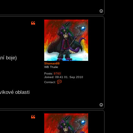
T
o
p
ní boje)
Shaman88
WB Thalie
Posts:
9760
Joined:
09:41 01. Sep 2010
C
Contact:
o
n
vikové oblasti
t
a
c
t
T
S
o
h
p
a
m
a
n
8
8