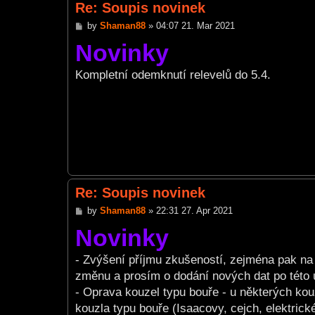
Re: Soupis novinek
P
by
Shaman88
»
04:07 21. Mar 2021
o
Novinky
s
t
Kompletní odemknutí relevelů do 5.4.
Re: Soupis novinek
P
by
Shaman88
»
22:31 27. Apr 2021
o
Novinky
s
t
- Zvýšení příjmu zkušeností, zejména pak na 
změnu a prosím o dodání nových dat po této 
- Oprava kouzel typu bouře - u některých kou
kouzla typu bouře (Isaacovy, cejch, elektrick