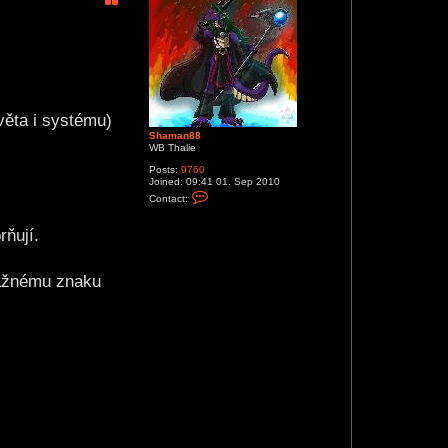
věta i systému)
Shaman88
WB Thalie
Posts:
9760
Joined:
09:41 01. Sep 2010
C
Contact:
o
n
t
ňují.
a
c
t
S
rážnému znaku
h
a
m
a
n
8
8