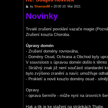
P
by
Shaman88
»
20:00 10. Mar 2021
o
Novinky
s
t
Trvalé zrušení povolání vazače magie (Poznám
Zrušení kouzla Choroba.
Úpravy domén
- Zrušení domény rovnováha.
- Domény Osud, Ochrana a Obchod byly uprav
V souvislosti s úpravou domén došlo k těmto
- Strážný znak již není součástí standardní
bylo zvýšeno zranění a navíc umožňuje odhalit
- Prokletí a nové kouzlo domény osud - silněj
Opravy
- oprava šermíře - může nyní na úrovních še
Hak a tlk je ke stažení na stránkách Thalie.