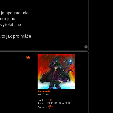
je spousta, ale
terá jsou
vyřešit jiné
to jak pro hráče
T
o
p
Shaman88
WB Thalie
Posts:
9760
Joined:
09:41 01. Sep 2010
C
Contact:
o
n