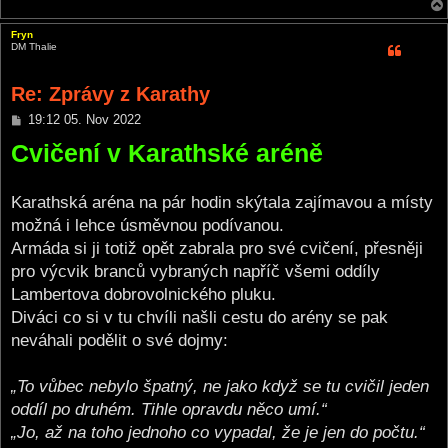
Fryn
DM Thalie
Re: Zprávy z Karathy
P
19:12 05. Nov 2022
o
Cvičení v Karathské aréně
s
t
Karathská aréna na pár hodin skýtala zajímavou a místy
možná i lehce úsměvnou podívanou.
Armáda si ji totiž opět zabrala pro své cvičení, přesněji
pro výcvik branců vybraných napříč všemi oddíly
Lambertova dobrovolnického pluku.
Diváci co si v tu chvíli našli cestu do arény se pak
neváhali podělit o své dojmy:
„To vůbec nebylo špatný, ne jako když se tu cvičil jeden
oddíl po druhém. Tihle opravdu něco umí.“
„Jo, až na toho jednoho co vypadal, že je jen do počtu.“