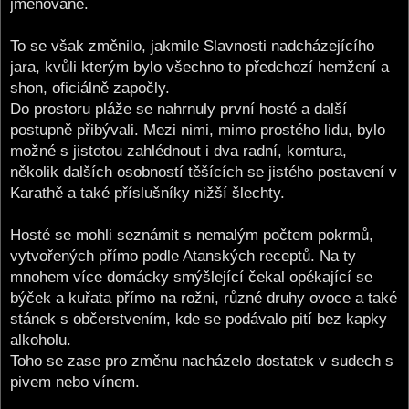
jmenované.
To se však změnilo, jakmile Slavnosti nadcházejícího
jara, kvůli kterým bylo všechno to předchozí hemžení a
shon, oficiálně započly.
Do prostoru pláže se nahrnuly první hosté a další
postupně přibývali. Mezi nimi, mimo prostého lidu, bylo
možné s jistotou zahlédnout i dva radní, komtura,
několik dalších osobností těšících se jistého postavení v
Karathě a také příslušníky nižší šlechty.
Hosté se mohli seznámit s nemalým počtem pokrmů,
vytvořených přímo podle Atanských receptů. Na ty
mnohem více domácky smýšlející čekal opékající se
býček a kuřata přímo na rožni, různé druhy ovoce a také
stánek s občerstvením, kde se podávalo pití bez kapky
alkoholu.
Toho se zase pro změnu nacházelo dostatek v sudech s
pivem nebo vínem.