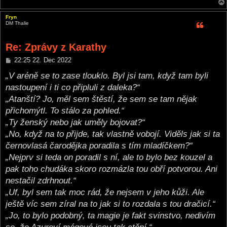
Fryn
DM Thalie
Re: Zprávy z Karathy
P
22:25 22. Dec 2022
o
s
„V aréně se to zase tlouklo. Byl jsi tam, když tam byli
t
nastoupení i ti co připluli z daleka?“
„Atanští? Jo, měl sem štěstí, že sem se tam nějak
přichomýtl. To stálo za pohled.“
„Ty ženský nebo jak uměly bojovat?“
„No, když na to přijde, tak vlastně vobojí. Viděls jak si ta
černovlasá čarodějka poradila s tím mladíčkem?“
„Nejprv si teda on poradil s ní, ale to bylo bez kouzel a
pak toho chudáka skoro rozmázla tou obří potvorou. Ani
nestačil zdrhnout.“
„Uf, byl sem tak moc rád, že nejsem v jeho kůži. Ale
ještě víc sem zíral na to jak si to rozdala s tou dračicí.“
„Jo, to bylo podobný, ta magie je fakt svinstvo, nedivím