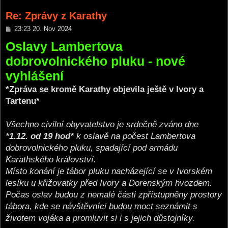
Re: Zprávy z Karathy
P
23:23 20. Nov 2024
o
Oslavy Lambertova
s
t
dobrovolnického pluku - nové
vyhlášení
*Zpráva se kromě Karathy objevila ještě v Ivory a
Tartenu*
Všechno civilní obyvatelstvo je srdečně zváno dne
*1.12. od 19 hod*
k oslavě na počest Lambertova
dobrovolnického pluku, spadající pod armádu
Karathského království.
Místo konání je tábor pluku nacházející se v Ivorském
lesíku u křižovatky před Ivory a Dorenským hvozdem.
Počas oslav budou z nemalé části zpřístupněny prostory
tábora, kde se návštěvníci budou moct seznámit s
životem vojáka a promluvit si i s jejich důstojníky.