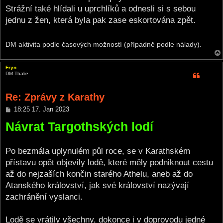
Strážní také hlídali u uprchlíků a odnesli si s sebou
jednu z žen, která byla pak zase eskortována zpět.
DM aktivita podle časových možností (případně podle nálady).
Fryn
DM Thalie
Re: Zprávy z Karathy
P
18:25 17. Jan 2023
o
Návrat Targothských lodí
s
t
Po bezmála uplynulém půl roce, se v Karathském
přístavu opět objevily lodě, které měly podniknout cestu
až do nejzaších končin starého Athelu, aneb až do
Atanského království, jak své království nazývají
zachránění vyslanci.
Lodě se vrátily všechny, dokonce i v doprovodu jedné