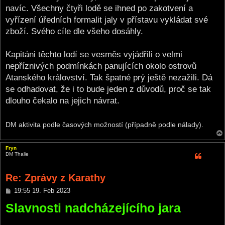
navíc. Všechny čtyři lodě se ihned po zakotvení a
vyřízení úředních formalit jaly v přístavu vykládat své
zboží. Svého cíle dle všeho dosáhly.
Kapitáni těchto lodí se vesměs vyjádřili o velmi
nepříznivých podmínkách panujících okolo ostrovů
Atanského království. Tak špatné prý ještě nezažili. Dá
se odhadovat, že i to bude jeden z důvodů, proč se tak
dlouho čekalo na jejich návrat.
DM aktivita podle časových možností (případně podle nálady).
Fryn
DM Thalie
Re: Zprávy z Karathy
P
19:55 19. Feb 2023
o
Slavnosti nadcházejícího jara
s
t