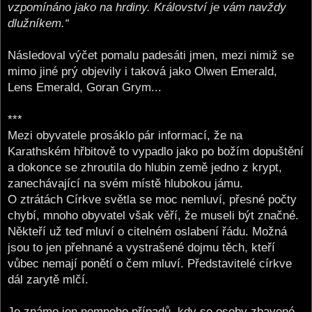
vzpomínáno jako na hrdiny. Království je vám navždy
dlužníkem.“
Následoval výčet pomalu padesáti jmen, mezi nimiž se
mimo jiné prý objevily i taková jako Olwen Emerald,
Lens Emerald, Goran Grym...
***
Mezi obyvatele prosáklo pár informací, že na
Karathském hřbitově to vypadlo jako po božím dopuštění
a dokonce se zhroutila do hlubin země jedno z krypt,
zanechávající na svém místě hlubokou jámu.
O ztrátách Církve světla se moc nemluví, přesné počty
chybí, mnoho obyvatel však věří, že museli být značné.
Někteří už teď mluví o citelném oslabení řádu. Možná
jsou to jen přehnané a vystrašené dojmu těch, kteří
vůbec nemají ponětí o čem mluví. Představitelé církve
dál zarytě mlčí.
Je známo jen nemnoho případů, kdy se osoby zbavené