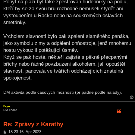
Pobyt na pláži byl také zpestřován hudebníky na pódiu,
kteří by se za svou hru rozhodně nemuseli stydět ani
vystoupením u Racka nebo na soukromých oslavách
smetánky.
Vrcholem slavnosti bylo pak spálení slaměného panáka,
jako symbolu zimy a odpálení ohňostroje, jenž mnohému
hostu vykouzlil potěšující úsměv.
Když se pak hosté, někteří zajisté s pěkně přecpanými
břichy nebo řádně povzbuzeni alkoholem, jali opouštět
slavnost, panovala ve tvářích odcházejících znatelná
spokojenost.
DM aktivita podle časových možností (případně podle nálady).
Fryn
DM Thalie
Re: Zprávy z Karathy
P
18:23 16. Apr 2023