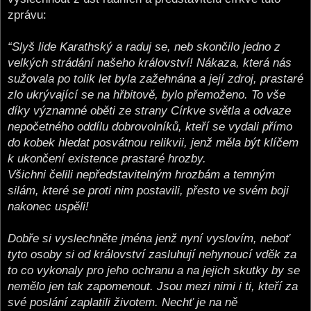
zprávu:
“Slyš lide Karathský a raduj se, neb skončilo jedno z
velkých strádání našeho království! Nákaza, která nás
sužovala po tolik let byla zažehnána a její zdroj, prastaré
zlo ukrývající se na hřbitově, bylo přemoženo. To vše
díky významné oběti ze strany Církve světla a odvaze
nepočetného oddílu dobrovolníků, kteří se vydali přímo
do kobek hledat posvátnou relikvii, jenž měla být klíčem
k ukončení existence prastaré hrozby.
Všichni čelili nepředstavitelným hrozbám a temným
silám, které se proti nim postavili, přesto ve svém boji
nakonec uspěli!
Dobře si vyslechněte jména jenž nyní vyslovím, neboť
tyto osoby si od království zasluhují nehynoucí vděk za
to co vykonaly pro jeho ochranu a na jejich skutky by se
nemělo jen tak zapomenout. Jsou mezi nimi i ti, kteří za
své poslání zaplatili životem. Nechť je na ně