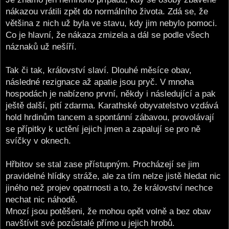
nákazou vrátili zpět do normálního života. Zdá se, že
většina z nich už byla ve stavu, kdy jim nebylo pomoci.
Co je hlavní, že nákaza zmizela a dál se podle všech
náznaků už nešíří.
Tak či tak, království slaví. Dlouhé měsíce obav,
následné rezignace až apatie jsou pryč. V mnoha
hospodách je nabízeno první, někdy i následující a pak
ještě další, pití zdarma. Karathské obyvatelstvo vzdává
hold hrdinům tancem a spontánní zábavou, provolávají
se přípitky k uctění jejich jmen a zapalují se pro ně
svíčky v oknech.
Hřbitov se stal zase přístupným. Procházejí se jim
pravidelné hlídky stráže, ale za tím nelze jistě hledat nic
jiného než projev opatrnosti a to, že království nechce
nechat nic náhodě.
Mnozí jsou potěšeni, že mohou opět volně a bez obav
navštívit své pozůstalé přímo u jejich hrobů.