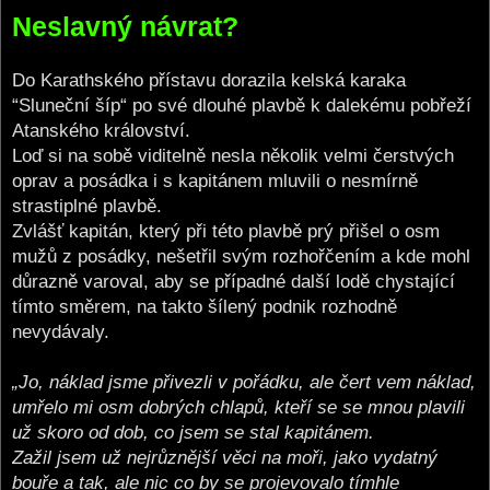
o
Neslavný návrat?
s
t
Do Karathského přístavu dorazila kelská karaka
“Sluneční šíp“ po své dlouhé plavbě k dalekému pobřeží
Atanského království.
Loď si na sobě viditelně nesla několik velmi čerstvých
oprav a posádka i s kapitánem mluvili o nesmírně
strastiplné plavbě.
Zvlášť kapitán, který při této plavbě prý přišel o osm
mužů z posádky, nešetřil svým rozhořčením a kde mohl
důrazně varoval, aby se případné další lodě chystající
tímto směrem, na takto šílený podnik rozhodně
nevydávaly.
„Jo, náklad jsme přivezli v pořádku, ale čert vem náklad,
umřelo mi osm dobrých chlapů, kteří se se mnou plavili
už skoro od dob, co jsem se stal kapitánem.
Zažil jsem už nejrůznější věci na moři, jako vydatný
bouře a tak, ale nic co by se projevovalo tímhle