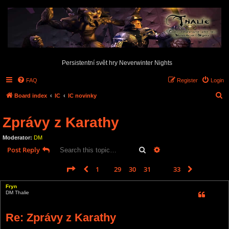
Persistentní svět hry Neverwinter Nights
FAQ
Register
Login
S
Board index
IC
IC novinky
e
Zprávy z Karathy
a
r
Moderator:
DM
c
Search
Advanced search
Post Reply
h
Page
32
of
33
1
29
30
31
32
33
Previous
Next
488 posts
…
Fryn
DM Thalie
Re: Zprávy z Karathy