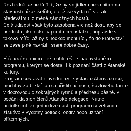
Rozhodně se nedá říct, že by se jídlem nebo pitím na
slavnosti nějak šetřilo, o což se vydatně starali
především ti z méně zámožných hostů.
Celá událost však bylo zásobena víc než dost, aby se
předešlo jakémukoliv pocitu nedostatku, popravdě v
takové míře, až by si leckdo mohl říci, že do království
se zase plně navrátili staré dobré časy.
Příchozí se mimo jiné mohli těšit z nachystaného
programu, kterým se dostali i k poznání částí z Atanské
kultury.
Program sestával z úvodní řeči vyslance Atanské říše,
modlitby za brzké jaro a příslib hojnosti, šavlového tance
v doprovodu cizokrajných rytmů a přednesu básně, v
podání dalších členů Atanské delegace. Nutno
podotknout, že jednotlivé části programu si většinou
získávaly vydatný potlesk, obdiv nebo uznání
přítomných.