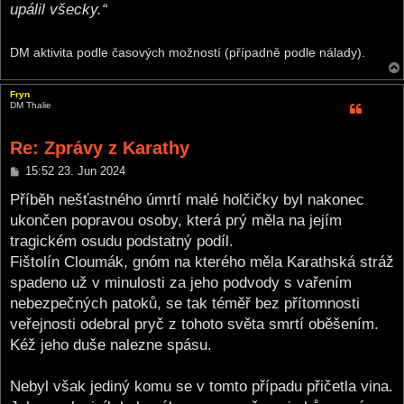
upálil všecky.“
DM aktivita podle časových možností (případně podle nálady).
Fryn
DM Thalie
Re: Zprávy z Karathy
P
15:52 23. Jun 2024
o
s
Příběh nešťastného úmrtí malé holčičky byl nakonec
t
ukončen popravou osoby, která prý měla na jejím
tragickém osudu podstatný podíl.
Fištolín Cloumák, gnóm na kterého měla Karathská stráž
spadeno už v minulosti za jeho podvody s vařením
nebezpečných patoků, se tak téměř bez přítomnosti
veřejnosti odebral pryč z tohoto světa smrtí oběšením.
Kéž jeho duše nalezne spásu.
Nebyl však jediný komu se v tomto případu přičetla vina.