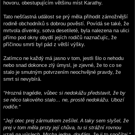
hovoru, obestupujícím většinu míst Karathy.
Tato nešťastná událost se prý měla přihodit zámožnější
rodině obchodníků s dobrou pověstí. Povídá se také, že
mrtvola dívenky, sotva desetileté, byla nalezena na ulici
přímo pod okny obydlí jejích rodičů naznačujíc, že
příčinou smrti byl pád z větší výšky.
Zatímco ne každý má jasno v tom, jestli šlo o nehodu
nebo snad dokonce zlý úmysl, je zjevné, že to co se
stalo je smutným potvrzením neochvějné pravdy, že
smrt si nevybírá.
“Hrozná tragédie, vůbec si nedokážu představit, že by
se něco takového stalo… ne, prostě nedokážu. Ubozí
rodiče.“
“Její otec prej zármutkem zešílel. A taky sem slyšel, že
prej v tom měla prsty její chůva, tu si strážní rovnou
vzali na výslech. Mrcha jedna, doufám, že ji to spočítaj.“