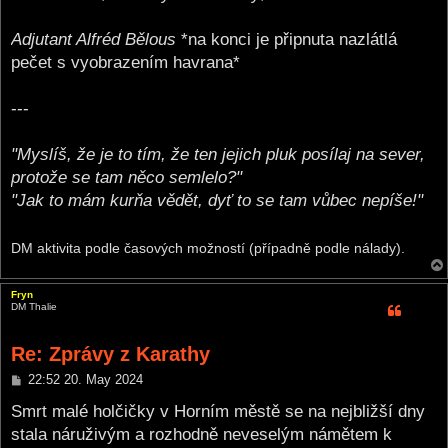
Adjutant Alfréd Bělous
*na konci je připnuta nazlátlá
pečet s vyobrazením havrana*
---
"Myslíš, že je to tím, že ten jejich pluk posílaj na sever,
protože se tam něco semlelo?"
"Jak to mám kurňa vědět, dyť to se tam vůbec nepíše!"
DM aktivita podle časových možností (případně podle nálady).
Fryn
DM Thalie
Re: Zprávy z Karathy
P
22:52 20. May 2024
o
s
Smrt malé holčičky v Horním městě se na nejbližší dny
t
stala náruživým a rozhodně neveselým námětem k