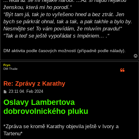
...Teda až se mi nějaké narodí. ...Až si najdu nějakou
ženskou, která mi ho porodí.“
“Být tam já, tak je to vyřešeno hned a bez ztrát. Jen
bych se párkrát ohnal, tak a tak, a pak takhle a bylo by.
Nesmějte se! To vám povídám, že mluvím pravdu!“
“Tak a teď se ještě vypořádat s Impériem… .“
DM aktivita podle časových možností (případně podle nálady).
Fryn
DM Thalie
Re: Zprávy z Karathy
P
23:11 04. Feb 2024
o
Oslavy Lambertova
s
t
dobrovolnického pluku
*Zpráva se kromě Karathy objevila ještě v Ivory a
Tartenu*