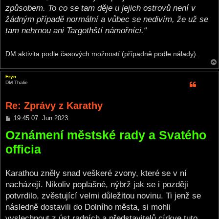
způsobem. To co se tam děje u jejich ostrovů není v
žádným případě normální a vůbec se nedivím, že už se
tam nehrnou ani Targothští námořníci.“
DM aktivita podle časových možností (případně podle nálady).
Fryn
DM Thalie
Re: Zprávy z Karathy
P
19:45 07. Jun 2023
o
Oznámení městské rady a Svatého
s
t
officia
Karathou zněly snad veškeré zvony, které se v ní
nacházejí. Nikoliv poplašné, nýbrž jak se i později
potvrdilo, zvěstující velmi důležitou novinu. Ti jenž se
následně dostavili do Dolního města, si mohli
vyslechnout z úst radních a představitelů církve tuto