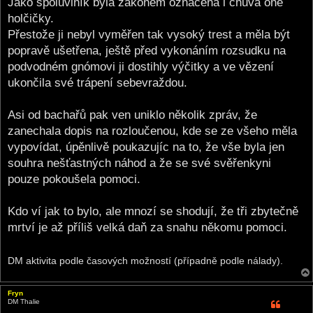
Jako spoluviník byla zákonem označena i chůva oné
holčičky.
Přestože ji nebyl vyměřen tak vysoký trest a měla být
popravě ušetřena, ještě před vykonáním rozsudku na
podvodném gnómovi ji dostihly výčitky a ve vězení
ukončila své trápení sebevraždou.
Asi od bachařů pak ven uniklo několik zpráv, že
zanechala dopis na rozloučenou, kde se ze všeho měla
vypovídat, úpěnlivě poukazujíc na to, že vše byla jen
souhra nešťastných náhod a že se své svěřenkyni
pouze pokoušela pomoci.
Kdo ví jak to bylo, ale mnozí se shodují, že tři zbytečně
mrtví je až příliš velká daň za snahu někomu pomoci.
DM aktivita podle časových možností (případně podle nálady).
Fryn
DM Thalie