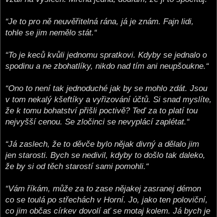
“Je to pro ně neuvěřitelná rána, já je znám. Fajn lidi,
tohle se jim nemělo stát.“
“To je keců kvůli jednomu spratkovi. Kdyby se jednalo o
spodinu a ne zbohatlíky, nikdo nad tím ani neupšoukne.“
“Ono to není tak jednoduché jak by se mohlo zdát. Jsou
v tom nekalý kšeftíky a vyřizování účtů. Si snad myslíte,
že k tomu bohatství přišli poctivě? Teď za to platí tou
nejvyšší cenou. Se zločinci se nevyplácí zaplétat.“
“Já zaslech, že to děvče bylo nějak divný a dělalo jim
jen starosti. Bych se nedivil, kdyby to došlo tak daleko,
že by si od těch starostí sami pomohli.“
“Vám říkám, může za to zase nějakej zasranej démon
co se toulá po střechách v Horní. Jo, jako ten poloviční,
co jim občas církev dovolí ať se motaj kolem. Já bych je