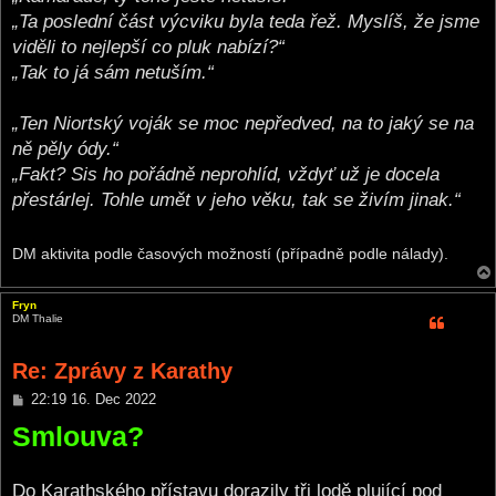
„Ta poslední část výcviku byla teda řež. Myslíš, že jsme
viděli to nejlepší co pluk nabízí?“
„Tak to já sám netuším.“
„Ten Niortský voják se moc nepředved, na to jaký se na
ně pěly ódy.“
„Fakt? Sis ho pořádně neprohlíd, vždyť už je docela
přestárlej. Tohle umět v jeho věku, tak se živím jinak.“
DM aktivita podle časových možností (případně podle nálady).
Fryn
DM Thalie
Re: Zprávy z Karathy
P
22:19 16. Dec 2022
o
Smlouva?
s
t
Do Karathského přístavu dorazily tři lodě plující pod