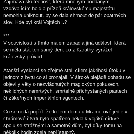
Zajímavá skutečnost, která mnohým poddaným
vzdávajícím hold a přízeň královskému majestátu
nemohla uniknout, by se dala shrnout do pár opatrných
slov. Kde byl král Vojtěch I.?
***
V souvislosti s tímto málem zapadla jiná událost, která
se měla stát ten samý den, co z Karathy vyrážel
královský průvod.
Atanští vyslanci se zřejmě stali cílem jakéhosi útoku v
jednom z bytů co si pronajali. V široké plejádě dohadů se
objevily věty o nezvládnutých magických pokusech,
neklidných nemrtvých, smrtelně přichystaných pastech
či zákeřných Imperiálních agentech.
Co se nedá popřít, že kolem domu u Mramorové jedle v
chrámové čtvrti bylo spatřeno několik vojáků církve
spolu se strážnými a samotný dům, byl díky tomu na
několik hodin zcela nepřístupný.