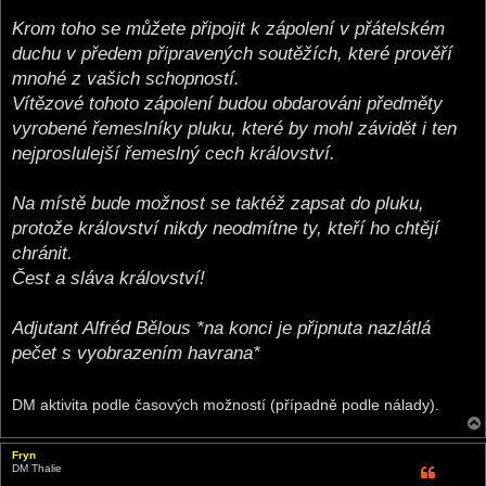
Krom toho se můžete připojit k zápolení v přátelském
duchu v předem připravených soutěžích, které prověří
mnohé z vašich schopností.
Vítězové tohoto zápolení budou obdarováni předměty
vyrobené řemeslníky pluku, které by mohl závidět i ten
nejproslulejší řemeslný cech království.
Na místě bude možnost se taktéž zapsat do pluku,
protože království nikdy neodmítne ty, kteří ho chtějí
chránit.
Čest a sláva království!
Adjutant Alfréd Bělous *na konci je připnuta nazlátlá
pečet s vyobrazením havrana*
DM aktivita podle časových možností (případně podle nálady).
Fryn
DM Thalie