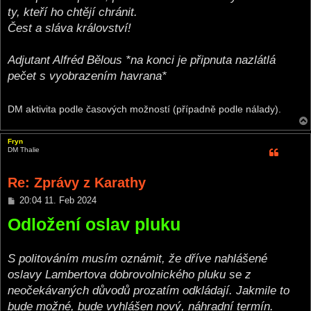
ty, kteří ho chtějí chránit.
Čest a sláva království!
Adjutant Alfréd Bělous *na konci je připnuta nazlátlá
pečet s vyobrazením havrana*
DM aktivita podle časových možností (případně podle nálady).
Fryn
DM Thalie
Re: Zprávy z Karathy
P
20:04 11. Feb 2024
o
Odložení oslav pluku
s
t
S politováním musím oznámit, že dříve nahlášené
oslavy Lambertova dobrovolnického pluku se z
neočekávaných důvodů prozatím odkládají. Jakmile to
bude možné, bude vyhlášen nový, náhradní termín.