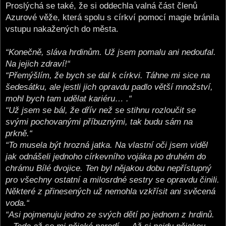
Proslýchá se také, že si oddechla valná část členů
Azurové věže, která spolu s církví pomocí magie bránila
vstupu nakažených do města.
“Konečně, sláva hrdinům. Už jsem pomalu ani nedoufal.
Na jejich zdraví!“
“Přemýšlím, že bych se dal k církvi. Táhne mi sice na
šedesátku, ale jestli jich opravdu padlo větší množství,
mohl bych tam udělat kariéru… .“
“Už jsem se bál, že dřív než se stihnu rozloučit se
svými pochovanými příbuznými, tak budu sám na
prkně.“
“To musela být hrozná jatka. Na vlastní oči jsem viděl
jak odnášeli jednoho církevního vojáka po druhém do
chrámu Bílé dvojice. Ten byl nějakou dobu nepřístupný
pro všechny ostatní a milosrdné sestry se opravdu činili.
Některé z přinesených už nemohla vzkřísit ani svěcená
voda.“
“Asi pojmenuju jedno ze svých dětí po jednom z hrdinů.