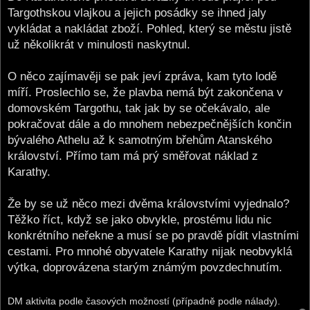
Targothskou vlajkou a jejich posádky se ihned jaly
vykládat a nakládat zboží. Pohled, který se městu jistě
už několikrát v minulosti naskytnul.
O něco zajímavěji se pak jeví zpráva, kam tyto lodě
míří. Proslechlo se, že plavba nemá být zakončena v
domovském Targothu, tak jak by se očekávalo, ale
pokračovat dále a do mnohem nebezpečnějších končin
bývalého Athelu až k samotným břehům Atanského
království. Přímo tam má prý směřovat náklad z
Karathy.
Že by se už něco mezi dvěma královstvími vyjednalo?
Těžko říct, když se jako obvykle, prostému lidu nic
konkrétního neřekne a musí se po pravdě pídit vlastními
cestami. Pro mnohé obyvatele Karathy nijak neobvyklá
výtka, doprovázena starým známým povzdechnutím.
DM aktivita podle časových možností (případně podle nálady).