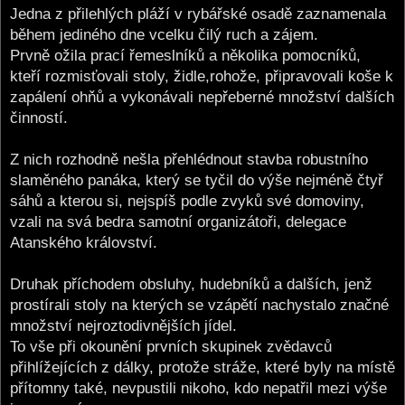
Jedna z přilehlých pláží v rybářské osadě zaznamenala
během jediného dne vcelku čilý ruch a zájem.
Prvně ožila prací řemeslníků a několika pomocníků,
kteří rozmisťovali stoly, židle,rohože, připravovali koše k
zapálení ohňů a vykonávali nepřeberné množství dalších
činností.
Z nich rozhodně nešla přehlédnout stavba robustního
slaměného panáka, který se tyčil do výše nejméně čtyř
sáhů a kterou si, nejspíš podle zvyků své domoviny,
vzali na svá bedra samotní organizátoři, delegace
Atanského království.
Druhak příchodem obsluhy, hudebníků a dalších, jenž
prostírali stoly na kterých se vzápětí nachystalo značné
množství nejroztodivnějších jídel.
To vše při okounění prvních skupinek zvědavců
přihlížejících z dálky, protože stráže, které byly na místě
přítomny také, nevpustili nikoho, kdo nepatřil mezi výše