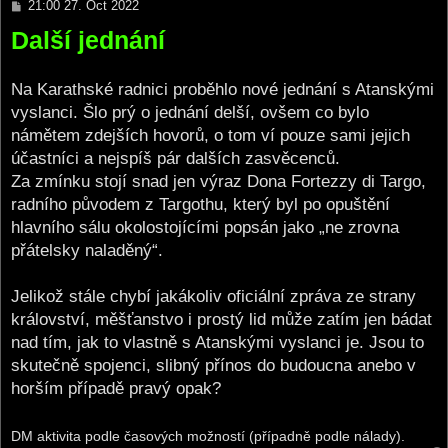
P
21:00 27. Oct 2022
o
Další jednání
s
t
Na Karathské radnici proběhlo nové jednání s Atanskými
vyslanci. Šlo prý o jednání delší, ovšem co bylo
námětem zdejších hovorů, o tom ví pouze sami jejich
účastníci a nejspíš pár dalších zasvěcenců.
Za zmínku stojí snad jen výraz Dona Fortezzy di Targo,
radního původem z Targothu, který byl po opuštění
hlavního sálu okolostojícími popsán jako „ne zrovna
přátelsky naladěný“.
Jelikož stále chybí jakákoliv oficiální zpráva ze strany
království, měšťanstvo i prostý lid může zatím jen bádat
nad tím, jak to vlastně s Atanskými vyslanci je. Jsou to
skutečně spojenci, slibný přínos do budoucna anebo v
horším případě pravý opak?
DM aktivita podle časových možností (případně podle nálady).