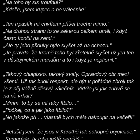
„Na toho by sis troufnul?“
„Kdeže, jsem kupec a ne válečník!“
„Ten trpaslík mi chvílemi přišel trochu mimo.“
„Na druhou stranu to se sekerou celkem uměl, i když
často končil na zemi.“
„Ale ty jeho pšouky bylo slyšet až na ochozu.“
„Je pravda, že kromě toho byl zřetelně slyšet už jen ten
v důstojnickém mundůru a to i když je neplísnil.“
„Takový chlapisko, takový svaly. Opravdový obr mezi
všemi. Už tak budil respekt, ale být v pořádné zbroji tak
je z něj vážně děsivý válečník. Viděla jsi jak zuřivě se
na ně vrhal?
„Mmm, to by se mi taky líbilo…“
„Počkej, co a jak jako líbilo?!“
„Nó jakože při ... vlastně bych měla nakoupit na večeři!“
„Netušil jsem, že jsou v Karathě tak schopné bojovnice.“
„Kamaráde, ty toho ještě netušíš.“