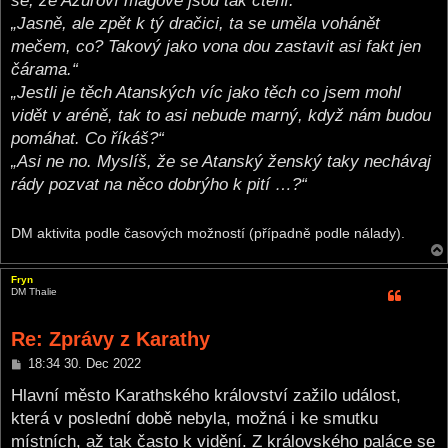
se, že Azuroví mágové jsou tak ctění.“
„Jasně, ale zpět k tý dračici, ta se uměla vohánět
mečem, co? Takový jako vona dou zastavit asi fakt jen
čárama.“
„Jestli je těch Atanských víc jako těch co jsem mohl
vidět v aréně, tak to asi nebude marný, když nám budou
pomáhat. Co říkáš?“
„Asi ne no. Myslíš, že se Atanský ženský taky nechávaj
rády pozvat na něco dobrýho k pití …?“
DM aktivita podle časových možností (případně podle nálady).
Fryn
DM Thalie
Re: Zprávy z Karathy
P
18:34 30. Dec 2022
o
s
Hlavní město Karathského království zažilo událost,
t
která v poslední době nebyla, možná i ke smutku
místních, až tak často k vidění. Z královského paláce se