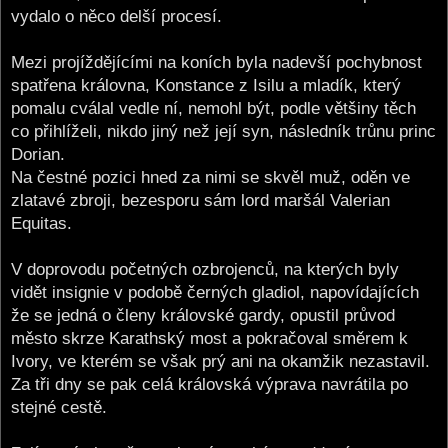
vydalo o něco delší procesí.
Mezi projíždějícími na koních byla nadevší pochybnost
spatřena královna, Konstance z Isilu a mladík, který
pomalu cválal vedle ní, nemohl být, podle většiny těch
co přihlíželi, nikdo jiný než její syn, následník trůnu princ
Dorian.
Na čestné pozici hned za nimi se skvěl muž, oděn ve
zlatavé zbroji, bezesporu sám lord maršál Valerian
Equitas.
V doprovodu početných ozbrojenců, na kterých byly
vidět insignie v podobě černých gladiol, napovídajících
že se jedná o členy královské gardy, opustil průvod
město skrze Karathský most a pokračoval směrem k
Ivory, ve kterém se však prý ani na okamžik nezastavil.
Za tři dny se pak celá královská výprava navrátila po
stejné cestě.