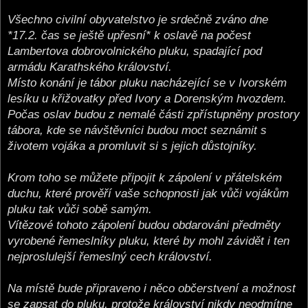
Všechno civilní obyvatelstvo je srdečně zváno dne
*17.2. čas se ještě upřesní* k oslavě na počest
Lambertova dobrovolnického pluku, spadající pod
armádu Karathského království.
Místo konání je tábor pluku nacházející se v Ivorském
lesíku u křižovatky před Ivory a Dorenským hvozdem.
Počas oslav budou z nemalé části zpřístupněny prostory
tábora, kde se návštěvníci budou moct seznámit s
životem vojáka a promluvit si s jejich důstojníky.
Krom toho se můžete připojit k zápolení v přátelském
duchu, které prověří vaše schopnosti jak vůči vojákům
pluku tak vůči sobě samým.
Vítězové tohoto zápolení budou obdarováni předměty
vyrobené řemeslníky pluku, které by mohl závidět i ten
nejproslulejší řemeslný cech království.
Na místě bude připraveno i něco občerstvení a možnost
se zapsat do pluku, protože království nikdy neodmítne