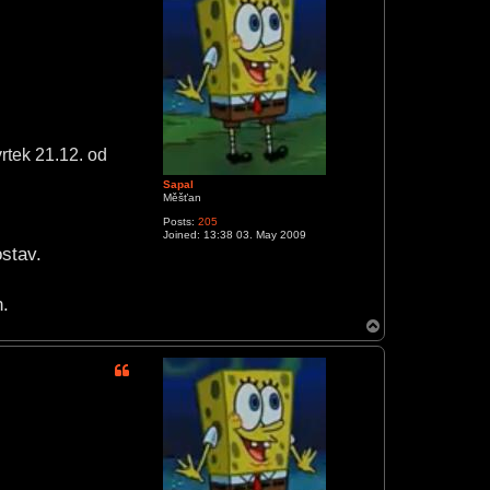
rtek 21.12. od
Sapal
Měšťan
Posts:
205
Joined:
13:38 03. May 2009
stav.
.
T
o
p