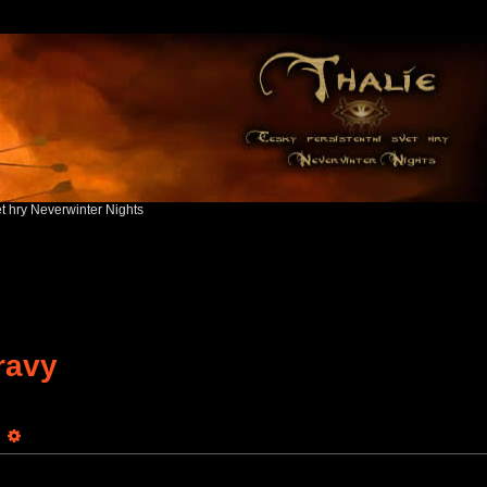
ět hry Neverwinter Nights
ravy
earch
Advanced search