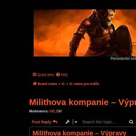
Persistentní sv
Quick links
FAQ
Board index
IC
IC sekce pro hráče
Milithova kompanie – Výp
Moderators:
WB
,
DM
S
Post Reply
Milithova kompanie – Výpravy