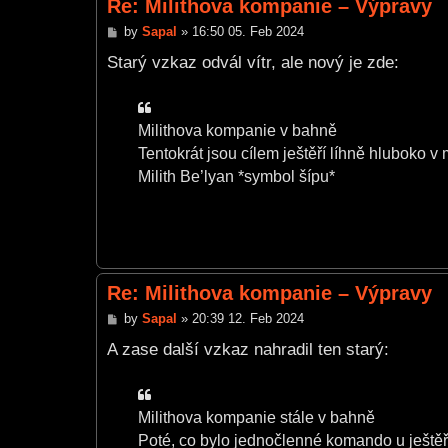
Re: Milithova kompanie – Výpravy
P
by
Sapal
»
16:50 05. Feb 2024
o
s
Starý vzkaz odvál vítr, ale nový je zde:
t
Milithova kompanie v bahně
Tentokrát jsou cílem ještěří líhně hluboko v
Milith Be’lyan *symbol šípu*
Re: Milithova kompanie – Výpravy
P
by
Sapal
»
20:39 12. Feb 2024
o
s
A zase další vzkaz nahradil ten starý:
t
Milithova kompanie stále v bahně
Poté, co bylo jednočlenné komando u ještěř