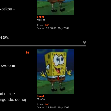
xotikou –
.
Sapal
Měšťan
Posts:
205
Joined:
13:38 03. May 2009
stav.
T
o
p
 svolením
ad ním je
Sapal
rgondu, do něj
Měšťan
Posts:
205
Joined:
13:38 03. May 2009