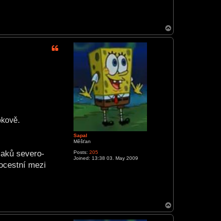
T
o
p
bkově.
Sapal
Měšťan
laků severo-
Posts:
205
Joined:
13:38 03. May 2009
ocestní mezi
T
o
p