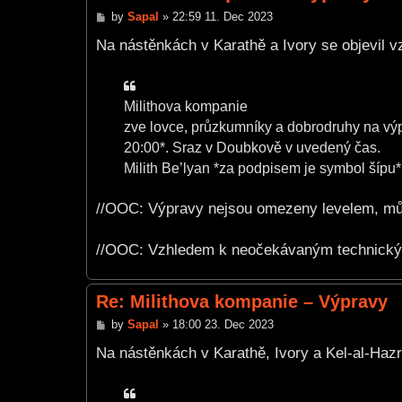
P
by
Sapal
»
22:59 11. Dec 2023
o
s
Na nástěnkách v Karathě a Ivory se objevil v
t
Milithova kompanie
zve lovce, průzkumníky a dobrodruhy na výp
20:00*. Sraz v Doubkově v uvedený čas.
Milith Be’lyan *za podpisem je symbol šípu*
//OOC: Výpravy nejsou omezeny levelem, může
//OOC: Vzhledem k neočekávaným technickým
Re: Milithova kompanie – Výpravy
P
by
Sapal
»
18:00 23. Dec 2023
o
s
Na nástěnkách v Karathě, Ivory a Kel-al-Hazr
t