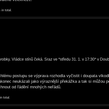
in total.
hrobky. Vládce stínů čeká. Sraz ve *středu 31. 1. v 17:30* v Dou
lému postupu se výprava rozhodla vyčistit i doupata vlkod
akonec neukázali jako výraznější překážka a tak si můžou p
chnout od řádění mnohých neřádů.
n total.