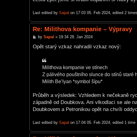
Last edited by
Sapal
on 17:03 05. Feb 2024, edited 2 times 
Re: Milithova kompanie – Výpravy
P
by
Sapal
»
19:34 28. Jan 2024
o
s
Opět starý vzkaz nahradil vzkaz nový:
t
Milithova kompanie ve stínech
Z pálivého pouštního slunce do stínů staré 
Milith Be’lyan *symbol šípu*
Průběh a výsledek: Vzhledem k nečekaně rych
západně od Doubkova. Ani vlkodlaci se ale n
Doubkovem a Petronikou opět na chvíli oddy
Last edited by
Sapal
on 17:04 05. Feb 2024, edited 1 time i