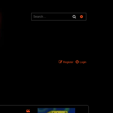
Search
Advanced search
Register
Login
12 posts • Page
1
of
1