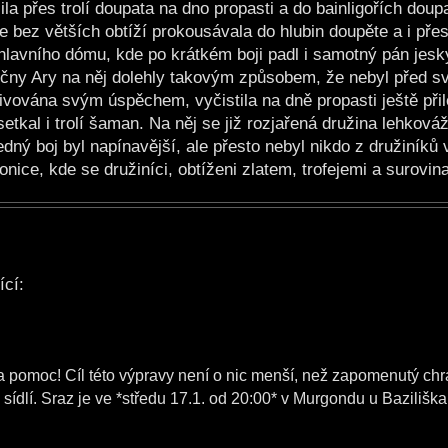
la přes trolí doupata na dno propasti a do bainligořích doupa
se bez větších obtíží prokousávala do hlubin doupěte a i př
 hlavního dómu, kde po krátkém boji padl i samotný pán jesk
slečny Ary na něj dolehly takovým způsobem, že nebyl před 
ivována svým úspěchem, vyčistila na dně propasti ještě přil
etkal i trolí šaman. Na něj se již rozjařená družina lehková
dný boj byl napínavější, ale přesto nebyl nikdo z družiníků 
ice, kde se družiníci, obtíženi zlatem, trofejemi a surovina
ící:
pomoc! Cíl této výpravy není o nic menší, než zapomenutý ch
sídlí. Sraz je ve *středu 17.1. od 20:00* v Murgondu u Baziliška