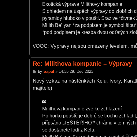
Exotická výprava Milithovy kompanie
S ohledem na úspěch výpravy do zlobřích d
pyramidy hluboko v poušti. Sraz ve *čtvrtek 
Milith Be’lyan *za podpisem je symbol šípu*
*pod podpisem je kresba dvou odťatých zlob
//OOC: Výpravy nejsou omezeny levelem, může
Re: Milithova kompanie – Výpravy
P
by
Sapal
»
14:35 29. Dec 2023
o
s
Nový vzkaz na nástěnkách Kelu, Ivory, Karat
t
majitele)
Milithova kompanie zve ke zchlazení
Po horku pouště je dobré se trochu zchladi
přípsáno „JEŠTĚŘÍHO“* chrámu v temných ba
se dostanete lodí z Kelu.
Milith Be’lyan *za podpisem je symbol šípu*