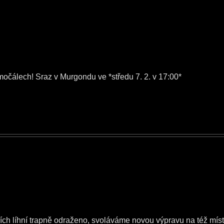
 močálech! Sraz v Murgondu ve *středu 7. 2. v 17:00*
ích líhní trapně odraženo, svoláváme novou výpravu na též míst