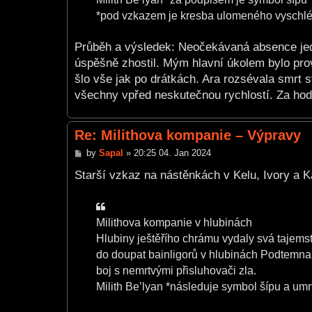
*pod vzkazem je kresba ulomeného vyschlé
Průběh a výsledek: Neočekávaná absence jedno
úspěšně zhostil. Mým hlavní úkolem bylo prov
šlo vše jak po drátkách. Ara rozsévala smrt s
všechny vpřed neskutečnou rychlostí. Za hod
Re: Milithova kompanie – Výpravy
P
by
Sapal
»
20:25 04. Jan 2024
o
s
Starší vzkaz na nástěnkách v Kelu, Ivory a K
t
Milithova kompanie v hlubinách
Hlubiny ještěřího chrámu vydaly svá tajems
do doupat bainligorů v hlubinách Podtemna. 
boj s nemrtvými přisluhovači zla.
Milith Be’lyan *následuje symbol šípu a u