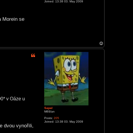
Joined:
13:38 03. May 2009
a Morein se
T
o
p
00* v Oáze u
Sapal
Měšťan
Posts:
205
Joined:
13:38 03. May 2009
 dvou vynořili,