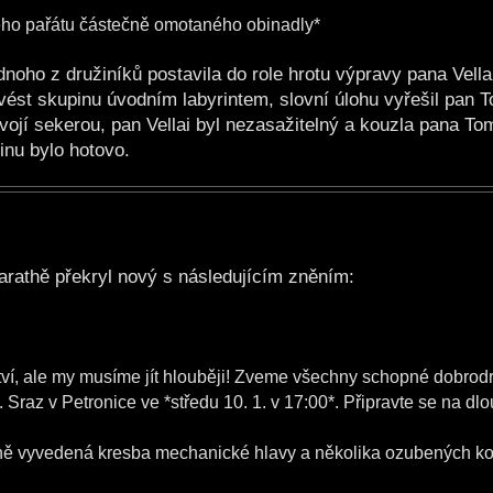
ho pařátu částečně omotaného obinadly*
ho z družiníků postavila do role hrotu výpravy pana Vellaie
ést skupinu úvodním labyrintem, slovní úlohu vyřešil pan 
vojí sekerou, pan Vellai byl nezasažitelný a kouzla pana To
inu bylo hotovo.
arathě překryl nový s následujícím zněním:
tví, ale my musíme jít hlouběji! Zveme všechny schopné dobrod
Sraz v Petronice ve *středu 10. 1. v 17:00*. Připravte se na d
mně vyvedená kresba mechanické hlavy a několika ozubených ko