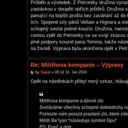
Průběh a výsledek: Z Petroniky družina vyrazi
zastávkou v doupěti obřích ještěrů. Družina 
panující na bojišti prošla bez zaváhání až do
lich. Spojené síly pánů Vellaie a Hignara a 
schopný seslat jediné kouzlo. Družina, namot
cestou zpět do Petroniky se se svojí zkázou s
plné podpory kouzel pana Tomina, takže násle
na životě. Výprava byla ukončena opět v Petron
Re: Milithova kompanie – Výpravy
P
by
Sapal
»
00:14 14. Jan 2024
o
s
Opět na nástěnkách přibyl nový vzkaz, hlásaj
t
Milithova kompanie a dávné zlo
Svoláváme všechny schopné dobrodruhy na 
Pomozte nám porazit prastaré zlo, které zde 
Milith Be’lyan *následuje symbol šípu*
PS: Punč a dort