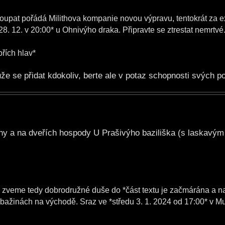
oupat pořádá Milithova kompanie novou výpravu, tentokrát za e
28. 12. v 20:00* u Ohnivýho draka. Připravte se ztrestat nemrtvé
řích hlav*
 se přidat kdokoliv, berte ale v potaz schopnosti svých po
hy a na dveřích hospody U Prašivýho baziliška (s laskavým
t, zveme tedy dobrodružné duše do *část textu je začmárána a n
žinách na východě. Sraz ve *středu 3. 1. 2024 od 17:00* v Mu