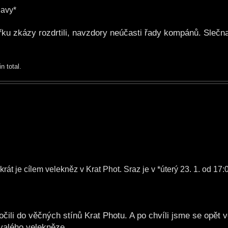
lavy*
řku zkázy rozdrtili, navzdory neúčasti řady kompánů. Slečn
n total.
át je cílem velekněz v Krat Phot. Sraz je v *úterý 23. 1. od 17:
ili do věčných stínů Krat Photu. A po chvíli jsme se opět ve
ývalého velekněze.