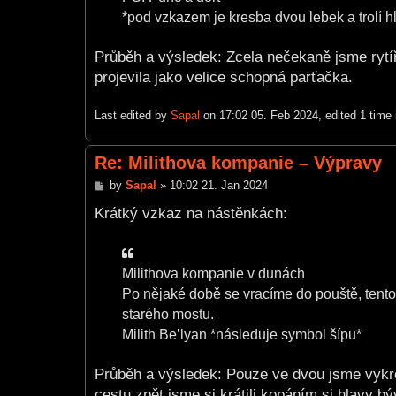
*pod vzkazem je kresba dvou lebek a trolí h
Průběh a výsledek: Zcela nečekaně jsme rytí
projevila jako velice schopná parťačka.
Last edited by
Sapal
on 17:02 05. Feb 2024, edited 1 time i
Re: Milithova kompanie – Výpravy
P
by
Sapal
»
10:02 21. Jan 2024
o
s
Krátký vzkaz na nástěnkách:
t
Milithova kompanie v dunách
Po nějaké době se vracíme do pouště, tentokr
starého mostu.
Milith Be’lyan *následuje symbol šípu*
Průběh a výsledek: Pouze ve dvou jsme vykroč
cestu zpět jsme si krátili kopáním si hlavy b