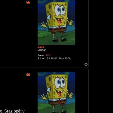
Sapal
Měšťan
Posts:
205
Joined:
13:38 03. May 2009
T
o
p
o. Sraz opět v