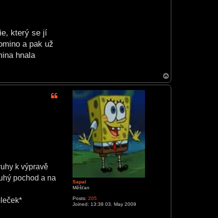
, který se jí
Tomino a pak už
mina hnala
T
o
p
ruhy k výpravě
louhý pochod a na
Sapal
Měšťan
leček*
Posts:
205
Joined:
13:38 03. May 2009