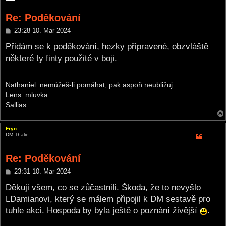
Re: Poděkování
P
23:28 10. Mar 2024
o
s
Přidám se k poděkování, hezky připravené, obzvláště
t
některé ty finty použité v boji.
Nathaniel: nemůžeš-li pomáhat, pak aspoň neubližuj
Lens: mluvka
Sallias
Fryn
DM Thalie
Re: Poděkování
P
23:31 10. Mar 2024
o
s
Děkuji všem, co se zůčastnili. Škoda, že to nevyšlo
t
LDamianovi, který se málem připojil k DM sestavě pro
tuhle akci. Hospoda by byla ještě o poznání živější
.