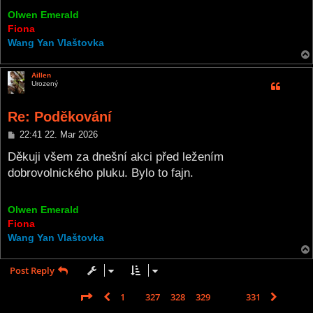
Olwen Emerald
Fiona
Wang Yan Vlaštovka
Aillen
Urozený
Re: Poděkování
P
22:41 22. Mar 2026
o
s
Děkuji všem za dnešní akci před ležením
t
dobrovolnického pluku. Bylo to fajn.
Olwen Emerald
Fiona
Wang Yan Vlaštovka
Post Reply
Page
330
of
331
1
327
328
329
330
331
Previous
Next
4953 posts
…