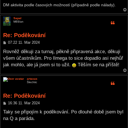
DM aktivita podle časových možností (případně podle nálady).
Sapal
Měšťan
Re: Poděkování
P
07:22 11. Mar 2024
o
s
Rovněž děkuji za turnaj, pěkně připravená akce, děkuji
t
všem účastníkům. Pro Ilmega to sice dopadlo asi nejhůř
jak mohlo, ale já jsem si to užil.
Těším se na příště!
artaxas
Šlechtic
Re: Poděkování
P
16:36 11. Mar 2024
o
s
Taky se připojím k poděkování. Po dlouhé době jsem byl
t
na Q a paráda.