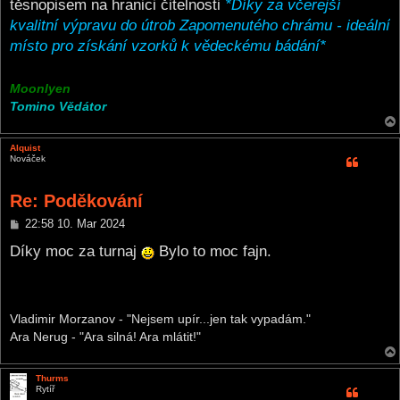
těsnopisem na hranici čitelnosti
*Díky za včerejší
kvalitní výpravu do útrob Zapomenutého chrámu - ideální
místo pro získání vzorků k vědeckému bádání*
Moonlyen
Tomino Vědátor
Alquist
Nováček
Re: Poděkování
P
22:58 10. Mar 2024
o
s
Díky moc za turnaj
Bylo to moc fajn.
t
Vladimir Morzanov - "Nejsem upír...jen tak vypadám."
Ara Nerug - "Ara silná! Ara mlátit!"
Thurms
Rytíř