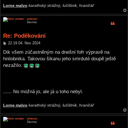
Lorne malvo
karathský strážný, lučištnik, hraničář
artaxas
Šlechtic
Re: Poděkování
P
22:19 04. Nov 2024
o
s
Dik všem zúčastněným na dnešní fofr výpravě na
t
hnilobnika. Takovou šikanu jeho smrduté doupě ještě
nezažilo.
...... No možná jo, ale já u toho nebyl.
Lorne malvo
karathský strážný, lučištnik, hraničář
artaxas
Šlechtic