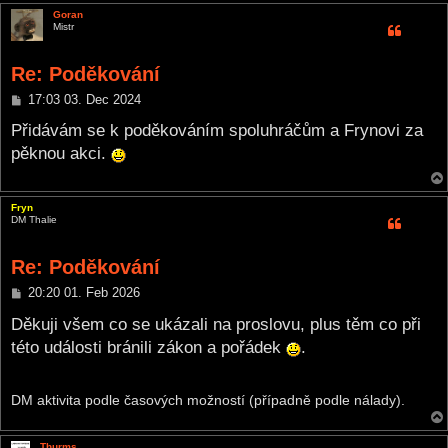
Goran
Mistr
Re: Poděkování
P
17:03 03. Dec 2024
o
s
Přidávám se k poděkováním spoluhráčům a Frynovi za
t
pěknou akci.
Fryn
DM Thalie
Re: Poděkování
P
20:20 01. Feb 2026
o
s
Děkuji všem co se ukázali na proslovu, plus těm co při
t
této události bránili zákon a pořádek
.
DM aktivita podle časových možností (případně podle nálady).
Thurms