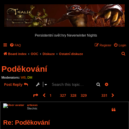
Persistentní svět hry Neverwinter Nights
FAQ
Register
Login
S
Board index
OOC
Diskuze
Ostatní diskuze
e
Poděkování
a
r
Moderators:
WB
,
DM
c
Search
Advanced s
Post Reply
h
Page
330
of
331
1
327
328
329
330
331
Previous
Next
4953 posts
…
artaxas
Šlechtic
Re: Poděkování