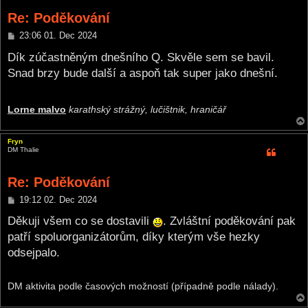
Re: Poděkování
P
23:06 01. Dec 2024
o
s
Dík zúčastněným dnešního Q. Skvěle sem se bavil.
t
Snad brzy bude další a aspoň tak super jako dnešní.
Lorne malvo
karathský strážný, lučištnik, hraničář
Fryn
DM Thalie
Re: Poděkování
P
19:12 02. Dec 2024
o
s
Děkuji všem co se dostavili
. Zvláštní poděkování pak
t
patří spoluorganizátorům, díky kterým vše hezky
odsejpalo.
DM aktivita podle časových možností (případně podle nálady).