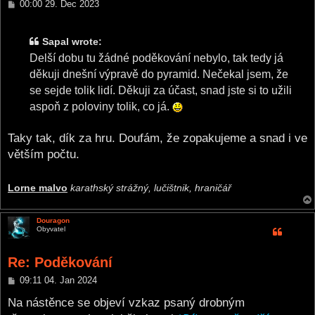
P
00:00 29. Dec 2023
o
s
t
Sapal wrote:
Delší dobu tu žádné poděkování nebylo, tak tedy já
děkuji dnešní výpravě do pyramid. Nečekal jsem, že
se sejde tolik lidí. Děkuji za účast, snad jste si to užili
aspoň z poloviny tolik, co já.
Taky tak, dík za hru. Doufám, že zopakujeme a snad i ve
větším počtu.
Lorne malvo
karathský strážný, lučištnik, hraničář
Douragon
Obyvatel
Re: Poděkování
P
09:11 04. Jan 2024
o
s
Na nástěnce se objeví vzkaz psaný drobným
t