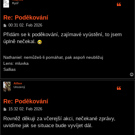
Rytíř
Re: Poděkování
P
00:31 02. Feb 2026
o
s
Přidám se k poděkování, zajímavé vyústění, to jsem
t
úplně nečekal.
Nathaniel: nemůžeš-li pomáhat, pak aspoň neubližuj
Lens: mluvka
Sallias
Aillen
Urozený
Re: Poděkování
P
15:32 02. Feb 2026
o
s
Rovněž děkuji za včerejší akci, nečekané zprávy,
t
uvidíme jak se situace bude vyvíjet dál.