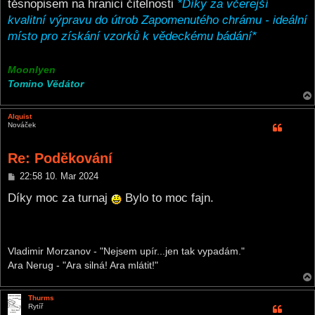
těsnopisem na hranici čitelnosti
*Díky za včerejší
kvalitní výpravu do útrob Zapomenutého chrámu - ideální
místo pro získání vzorků k vědeckému bádání*
Moonlyen
Tomino Vědátor
Alquist
Nováček
Re: Poděkování
P
22:58 10. Mar 2024
o
s
Díky moc za turnaj
Bylo to moc fajn.
t
Vladimir Morzanov - "Nejsem upír...jen tak vypadám."
Ara Nerug - "Ara silná! Ara mlátit!"
Thurms
Rytíř