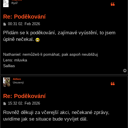
Rytíř
Re: Poděkování
P
00:31 02. Feb 2026
o
s
Přidám se k poděkování, zajímavé vyústění, to jsem
t
úplně nečekal.
Nathaniel: nemůžeš-li pomáhat, pak aspoň neubližuj
Lens: mluvka
Sallias
Aillen
Urozený
Re: Poděkování
P
15:32 02. Feb 2026
o
s
Rovněž děkuji za včerejší akci, nečekané zprávy,
t
uvidíme jak se situace bude vyvíjet dál.