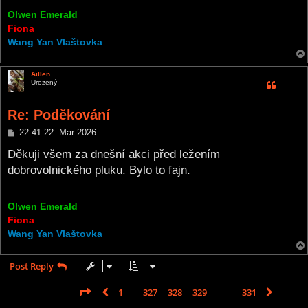
Olwen Emerald
Fiona
Wang Yan Vlaštovka
Aillen
Urozený
Re: Poděkování
P
22:41 22. Mar 2026
o
s
Děkuji všem za dnešní akci před ležením
t
dobrovolnického pluku. Bylo to fajn.
Olwen Emerald
Fiona
Wang Yan Vlaštovka
Post Reply
Page
330
of
331
1
327
328
329
330
331
Previous
Next
4953 posts
…