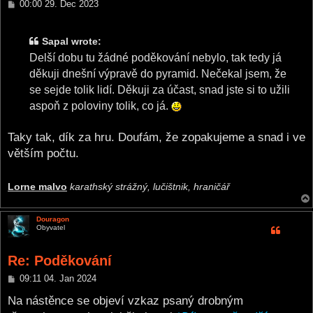
P
00:00 29. Dec 2023
o
s
t
Sapal wrote:
Delší dobu tu žádné poděkování nebylo, tak tedy já
děkuji dnešní výpravě do pyramid. Nečekal jsem, že
se sejde tolik lidí. Děkuji za účast, snad jste si to užili
aspoň z poloviny tolik, co já.
Taky tak, dík za hru. Doufám, že zopakujeme a snad i ve
větším počtu.
Lorne malvo
karathský strážný, lučištnik, hraničář
Douragon
Obyvatel
Re: Poděkování
P
09:11 04. Jan 2024
o
s
Na nástěnce se objeví vzkaz psaný drobným
t