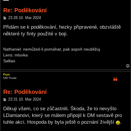
Re: Poděkování
P
23:28 10. Mar 2024
o
s
Přidám se k poděkování, hezky připravené, obzvláště
t
některé ty finty použité v boji.
Nathaniel: nemůžeš-li pomáhat, pak aspoň neubližuj
Lens: mluvka
Sallias
Fryn
DM Thalie
Re: Poděkování
P
23:31 10. Mar 2024
o
s
Děkuji všem, co se zůčastnili. Škoda, že to nevyšlo
t
LDamianovi, který se málem připojil k DM sestavě pro
tuhle akci. Hospoda by byla ještě o poznání živější
.