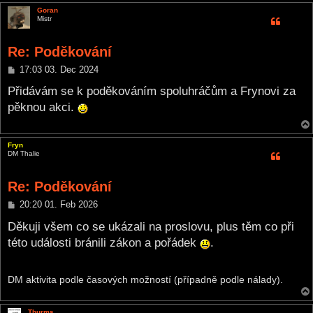
Goran
Mistr
Re: Poděkování
P
17:03 03. Dec 2024
o
s
Přidávám se k poděkováním spoluhráčům a Frynovi za
t
pěknou akci.
Fryn
DM Thalie
Re: Poděkování
P
20:20 01. Feb 2026
o
s
Děkuji všem co se ukázali na proslovu, plus těm co při
t
této události bránili zákon a pořádek
.
DM aktivita podle časových možností (případně podle nálady).
Thurms