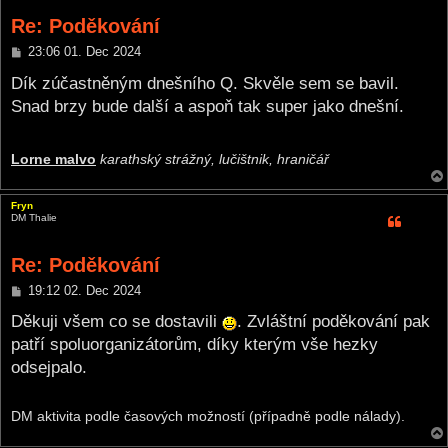
Re: Poděkování
P
23:06 01. Dec 2024
o
s
Dík zúčastněným dnešního Q. Skvěle sem se bavil.
t
Snad brzy bude další a aspoň tak super jako dnešní.
Lorne malvo
karathský strážný, lučištnik, hraničář
Fryn
DM Thalie
Re: Poděkování
P
19:12 02. Dec 2024
o
s
Děkuji všem co se dostavili
. Zvláštní poděkování pak
t
patří spoluorganizátorům, díky kterým vše hezky
odsejpalo.
DM aktivita podle časových možností (případně podle nálady).