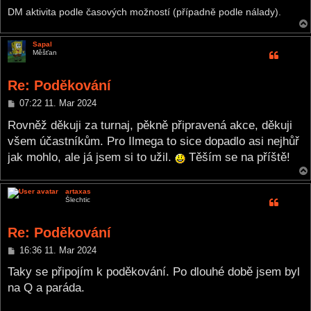
DM aktivita podle časových možností (případně podle nálady).
Sapal
Měšťan
Re: Poděkování
P
07:22 11. Mar 2024
o
s
Rovněž děkuji za turnaj, pěkně připravená akce, děkuji
t
všem účastníkům. Pro Ilmega to sice dopadlo asi nejhůř
jak mohlo, ale já jsem si to užil.
Těším se na příště!
artaxas
Šlechtic
Re: Poděkování
P
16:36 11. Mar 2024
o
s
Taky se připojím k poděkování. Po dlouhé době jsem byl
t
na Q a paráda.