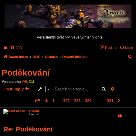
Persistentní svět hry Neverwinter Nights
FAQ
Register
Login
S
Board index
OOC
Diskuze
Ostatní diskuze
e
Poděkování
a
r
Moderators:
WB
,
DM
c
Search
Advanced s
Post Reply
h
Page
330
of
331
1
327
328
329
330
331
Previous
Next
4953 posts
…
artaxas
Šlechtic
Re: Poděkování