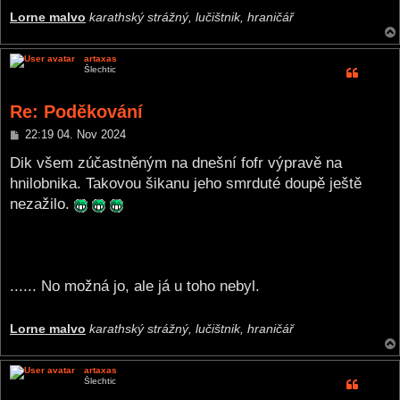
Lorne malvo
karathský strážný, lučištnik, hraničář
artaxas
Šlechtic
Re: Poděkování
P
22:19 04. Nov 2024
o
s
Dik všem zúčastněným na dnešní fofr výpravě na
t
hnilobnika. Takovou šikanu jeho smrduté doupě ještě
nezažilo.
...... No možná jo, ale já u toho nebyl.
Lorne malvo
karathský strážný, lučištnik, hraničář
artaxas
Šlechtic