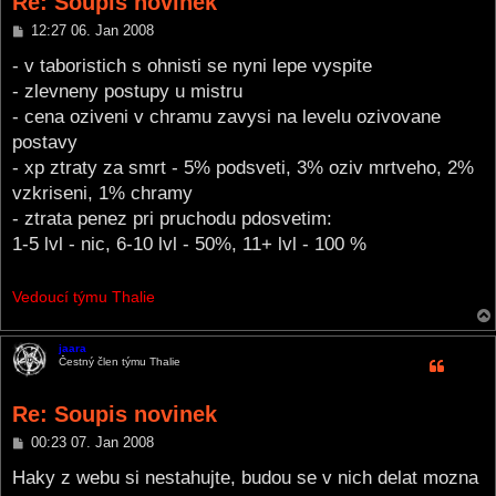
Re: Soupis novinek
P
12:27 06. Jan 2008
o
s
- v taboristich s ohnisti se nyni lepe vyspite
t
- zlevneny postupy u mistru
- cena oziveni v chramu zavysi na levelu ozivovane
postavy
- xp ztraty za smrt - 5% podsveti, 3% oziv mrtveho, 2%
vzkriseni, 1% chramy
- ztrata penez pri pruchodu pdosvetim:
1-5 lvl - nic, 6-10 lvl - 50%, 11+ lvl - 100 %
Vedoucí týmu Thalie
jaara
Čestný člen týmu Thalie
Re: Soupis novinek
P
00:23 07. Jan 2008
o
s
Haky z webu si nestahujte, budou se v nich delat mozna
t