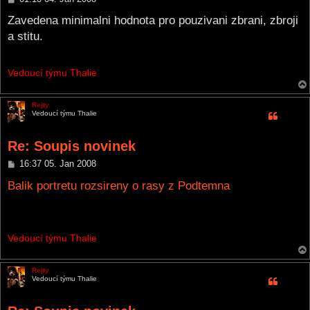
o
s
Zavedena minimalni hodnota pro pouzivani zbrani, zbroji
t
a stitu.
Vedoucí týmu Thalie
Rejty
Vedoucí týmu Thalie
Re: Soupis novinek
P
16:37 05. Jan 2008
o
s
Balik portretu rozsireny o rasy z Podtemna
t
Vedoucí týmu Thalie
Rejty
Vedoucí týmu Thalie