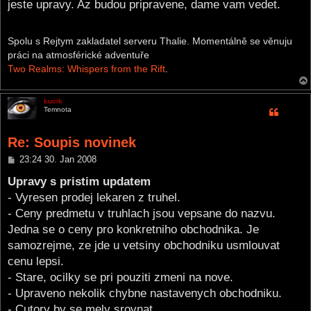
jeste upravy. Az budou pripravene, dame vam vedet.
Spolu s Rejtym zakladatel serveru Thalie. Momentálně se věnuju
práci na atmosférické adventuře
Two Realms: Whispers from the Rift
.
kucik
Temnota
Re: Soupis novinek
P
23:24 30. Jan 2008
o
s
Upravy s pristim updatem
t
- Vyresen prodej lekaren z truhel.
- Ceny predmetu v truhlach jsou vepsane do nazvu.
Jedna se o ceny pro konkretniho obchodnika. Je
samozrejme, ze jde u vetsiny obchodniku usmlouvat
cenu lepsi.
- Stare, ocilky se pri pouziti zmeni na nove.
- Upraveno nekolik chybne nastavenych obchodniku.
- Cutory by se mely srovnat.