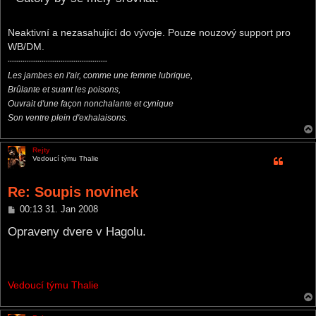
Neaktivní a nezasahující do vývoje. Pouze nouzový support pro
WB/DM.
***********************************************
Les jambes en l'air, comme une femme lubrique,
Brûlante et suant les poisons,
Ouvrait d'une façon nonchalante et cynique
Son ventre plein d'exhalaisons.
Rejty
Vedoucí týmu Thalie
Re: Soupis novinek
P
00:13 31. Jan 2008
o
s
Opraveny dvere v Hagolu.
t
Vedoucí týmu Thalie