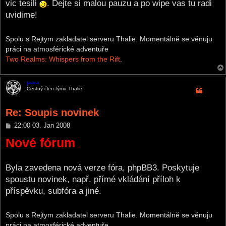
vic tesili
. Dejte si malou pauzu a po wipe vas tu radi
uvidime!
Spolu s Rejtym zakladatel serveru Thalie. Momentálně se věnuju
práci na atmosférické adventuře
Two Realms: Whispers from the Rift
.
jaara
Čestný člen týmu Thalie
Re: Soupis novinek
P
22:00 03. Jan 2008
o
Nové fórum
s
t
Byla zavedena nová verze fóra, phpBB3. Poskytuje
spoustu novinek, např. přímé vkládání příloh k
příspěvku, subfóra a jiné.
Spolu s Rejtym zakladatel serveru Thalie. Momentálně se věnuju
práci na atmosférické adventuře