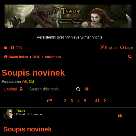
Persistentní svět hry Neverwinter Nights
FAQ
Register
Login
S
Board index
OOC
Informace
e
Soupis novinek
a
r
Moderators:
WB
,
DM
c
Search
Advanced search
Locked
h
Page
1
of
41
1
2
3
4
5
41
Next
612 posts
…
Thalie
Oficiální informace
Soupis novinek