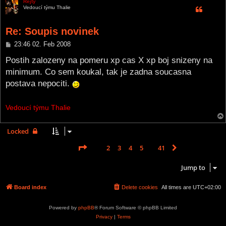
Rejty
Vedoucí týmu Thalie
Re: Soupis novinek
P
23:46 02. Feb 2008
o
s
Postih zalozeny na pomeru xp cas X xp boj snizeny na
t
minimum. Co sem koukal, tak je zadna soucasna
postava nepociti.
Vedoucí týmu Thalie
Locked
Page
1
of
41
1
2
3
4
5
41
Next
612 posts
…
Jump to
Board index
Delete cookies
All times are
UTC+02:00
Powered by
phpBB
® Forum Software © phpBB Limited
Privacy
|
Terms