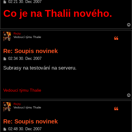
P
02:21 30. Dec 2007
o
Co je na Thalii nového.
s
t
Rejty
Vedoucí týmu Thalie
Re: Soupis novinek
P
02:34 30. Dec 2007
o
s
Subrasy na testování na serveru.
t
Vedoucí týmu Thalie
Rejty
Vedoucí týmu Thalie
Re: Soupis novinek
P
02:48 30. Dec 2007