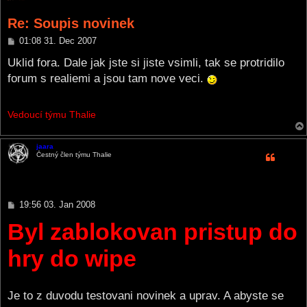
Re: Soupis novinek
P
01:08 31. Dec 2007
o
s
Uklid fora. Dale jak jste si jiste vsimli, tak se protridilo
t
forum s realiemi a jsou tam nove veci.
Vedoucí týmu Thalie
jaara
Čestný člen týmu Thalie
P
19:56 03. Jan 2008
o
Byl zablokovan pristup do
s
t
hry do wipe
Je to z duvodu testovani novinek a uprav. A abyste se