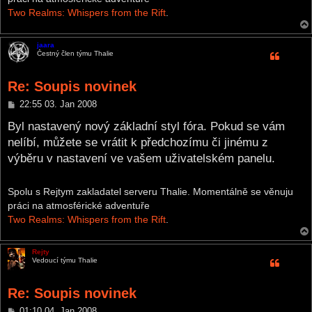
Two Realms: Whispers from the Rift
.
jaara
Čestný člen týmu Thalie
Re: Soupis novinek
P
22:55 03. Jan 2008
o
s
Byl nastavený nový základní styl fóra. Pokud se vám
t
nelíbí, můžete se vrátit k předchozímu či jinému z
výběru v nastavení ve vašem uživatelském panelu.
Spolu s Rejtym zakladatel serveru Thalie. Momentálně se věnuju
práci na atmosférické adventuře
Two Realms: Whispers from the Rift
.
Rejty
Vedoucí týmu Thalie
Re: Soupis novinek
P
01:10 04. Jan 2008