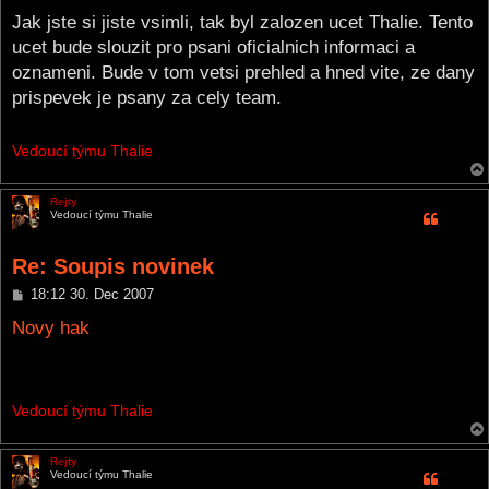
o
s
Jak jste si jiste vsimli, tak byl zalozen ucet Thalie. Tento
t
ucet bude slouzit pro psani oficialnich informaci a
oznameni. Bude v tom vetsi prehled a hned vite, ze dany
prispevek je psany za cely team.
Vedoucí týmu Thalie
Rejty
Vedoucí týmu Thalie
Re: Soupis novinek
P
18:12 30. Dec 2007
o
s
Novy hak
t
Vedoucí týmu Thalie
Rejty
Vedoucí týmu Thalie