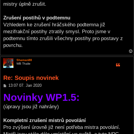
mistry úplně zrušit.
Zrušení postihů v podtemnu
Vzhledem ke zrušení hráčského podtemna již
mezifrakční postihy ztratily smysl. Proto jsme v
podtemnu tímto zrušili všechny postihy pro postavy z
povrchu.
Shaman88
WB Thalie
Re: Soupis novinek
P
13:07 07. Jan 2020
o
Novinky WP1.5:
s
t
(úpravy jsou již nahrány)
Kompletní zrušení mistrů povolání
Pro zvýšení úrovně již není potřeba mistra povolání.