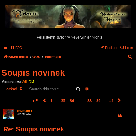
Persistentní svět hry Neverwinter Nights
FAQ
Register
Login
S
Board index
OOC
Informace
e
Soupis novinek
a
r
Moderators:
WB
,
DM
c
Search
Advanced search
Locked
h
Page
37
of
41
1
35
36
37
38
39
41
Previous
Next
612 posts
…
…
Shaman88
WB Thalie
Re: Soupis novinek