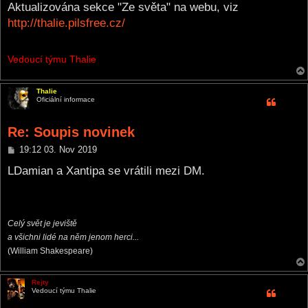
s
Aktualizována sekce "Ze světa" na webu, viz
t
http://thalie.pilsfree.cz/
Vedoucí týmu Thalie
Thalie
Oficiální informace
Re: Soupis novinek
P
19:12 03. Nov 2019
o
s
LDamian a Xantipa se vrátili mezi DM.
t
Celý svět je jeviště
a všichni lidé na něm jenom herci...
(William Shakespeare)
Rejty
Vedoucí týmu Thalie