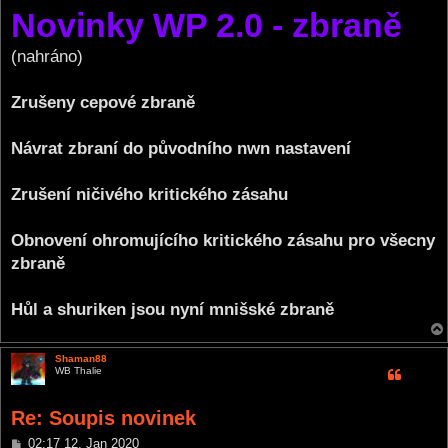
Novinky WP 2.0 - zbraně
s
t
(nahráno)
Zrušeny cepové zbraně
Návrat zbraní do původního nwn nastavení
Zrušení ničivého kritického zásahu
Obnovení ohromujícího kritického zásahu pro všecny
zbraně
Hůl a shuriken jsou nyní mnišské zbraně
Shaman88
WB Thalie
Re: Soupis novinek
P
02:17 12. Jan 2020