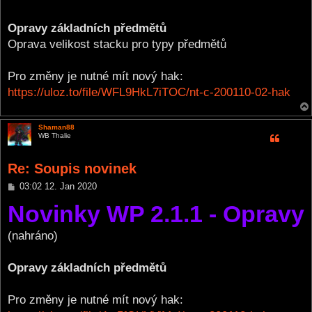
Opravy základních předmětů
Oprava velikost stacku pro typy předmětů
Pro změny je nutné mít nový hak:
https://uloz.to/file/WFL9HkL7iTOC/nt-c-200110-02-hak
Shaman88
WB Thalie
Re: Soupis novinek
P
03:02 12. Jan 2020
o
Novinky WP 2.1.1 - Opravy
s
t
(nahráno)
Opravy základních předmětů
Pro změny je nutné mít nový hak: