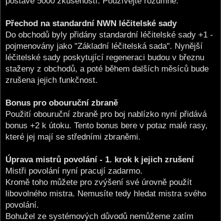
postavě 5000 zkušeností. Používejte rozumně.
Přechod na standardní NWN léčitelské sady
Do obchodů byly přidány standardní léčitelské sady +1 -
pojmenovány jako "Základní léčitelská sada". Nynější
léčitelské sady poskytující regeneraci budou v březnu
staženy z obchodů, a poté během dalších měsíců bude
zrušena jejich funkčnost.
Bonus pro obouruční zbraně
Použití obouruční zbraně pro boj nablízko nyní přidává
bonus +2 k útoku. Tento bonus bere v potaz malé rasy,
které jej mají se středními zbraněmi.
Úprava mistrů povolání - 1. krok k jejich zrušení
Mistři povolání nyní pracují zadarmo.
Kromě toho můžete pro zvýšení své úrovně použít
libovolného mistra. Nemusíte tedy hledat mistra svého
povolání.
Bohužel ze systémových důvodů nemůžeme zatím