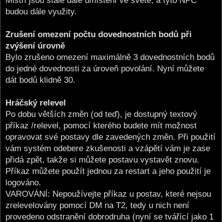
Mistři jsou stále dále umístění ve světě, a tyto NPC
budou dále využity.
Zrušení omezení počtu dovednostních bodů při
zvýšení úrovně
Bylo zrušeno omezení maximálně 3 dovednostních bodů
do jedné dovednosti za úroveň povolání. Nyní můžete
dát bodů klidně 30.
Hráčský relevel
Po dobu větších změn (od teď), je dostupný textový
příkaz /relevel, pomocí kterého budete mít možnost
opravovat své postavy dle zavedených změn. Při použití
vám systém odebere zkušenosti a vzápětí vám je zase
přidá zpět, takže si můžete postavu vystavět znovu.
Příkaz můžete použít jednou za restart a jeho použití je
logováno.
VAROVÁNÍ: Nepoužívejte příkaz u postav, které nejsou
zrelevelovány pomocí DM na T2, tedy u nich není
provedeno odstranění dobrodruha (nyní se tvářící jako 1