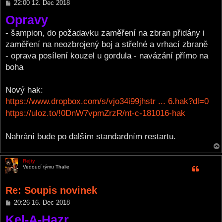
P
22:00 12. Dec 2018
o
Opravy
s
t
- šampion, do požadavku zaměření na zbran přidány i
zaměření na neozbrojený boj a střelné a vrhací zbraně
- oprava posílení kouzel u gordula - navázání přímo na
boha
Nový hak:
https://www.dropbox.com/s/vjo34i99jhstr ... 6.hak?dl=0
https://uloz.to/!0DnW7vpmZrzR/nt-c-181016-hak
Nahrání bude po dalším standardním restartu.
Rejty
Vedoucí týmu Thalie
Re: Soupis novinek
P
20:26 16. Dec 2018
o
Kel-A-Hazr
s