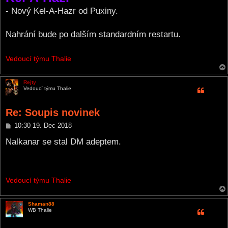
t
- Nový Kel-A-Hazr od Puxiny.
Nahrání bude po dalším standardním restartu.
Vedoucí týmu Thalie
Rejty
Vedoucí týmu Thalie
Re: Soupis novinek
P
10:30 19. Dec 2018
o
s
Nalkanar se stal DM adeptem.
t
Vedoucí týmu Thalie
Shaman88
WB Thalie