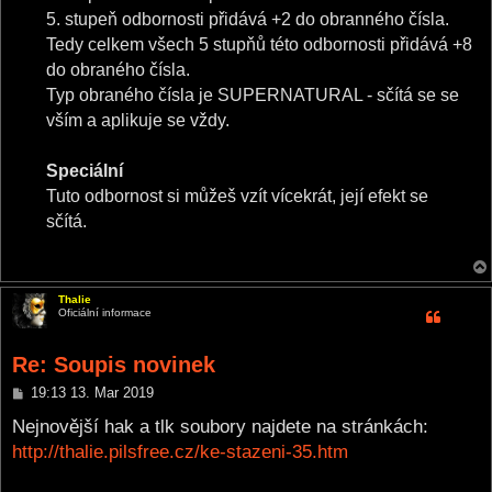
5. stupeň odbornosti přidává +2 do obranného čísla.
Tedy celkem všech 5 stupňů této odbornosti přidává +8
do obraného čísla.
Typ obraného čísla je SUPERNATURAL - sčítá se se
vším a aplikuje se vždy.
Speciální
Tuto odbornost si můžeš vzít vícekrát, její efekt se
sčítá.
Thalie
Oficiální informace
Re: Soupis novinek
P
19:13 13. Mar 2019
o
s
Nejnovější hak a tlk soubory najdete na stránkách:
t
http://thalie.pilsfree.cz/ke-stazeni-35.htm