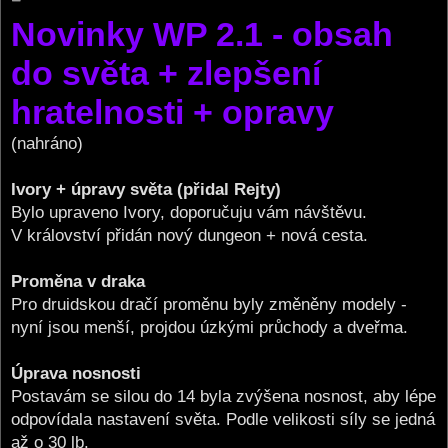
o
Novinky WP 2.1 - obsah
s
t
do světa + zlepšení
hratelnosti + opravy
(nahráno)
Ivory + úpravy světa (přidal Rejty)
Bylo upraveno Ivory, doporučuju vám návštěvu.
V království přidán nový dungeon + nová cesta.
Proměna v draka
Pro druidskou dračí proměnu byly změněny modely -
nyní jsou menší, projdou úzkými průchody a dveřma.
Úprava nosnosti
Postavám se silou do 14 byla zvýšena nosnost, aby lépe
odpovídala nastavení světa. Podle velikosti síly se jedná
až o 30 lb.