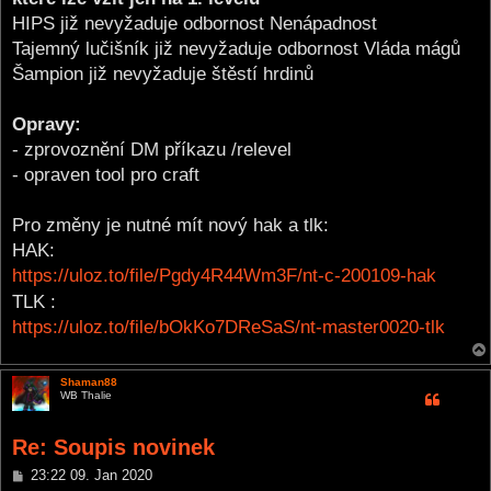
HIPS již nevyžaduje odbornost Nenápadnost
Tajemný lučišník již nevyžaduje odbornost Vláda mágů
Šampion již nevyžaduje štěstí hrdinů
Opravy:
- zprovoznění DM příkazu /relevel
- opraven tool pro craft
Pro změny je nutné mít nový hak a tlk:
HAK:
https://uloz.to/file/Pgdy4R44Wm3F/nt-c-200109-hak
TLK :
https://uloz.to/file/bOkKo7DReSaS/nt-master0020-tlk
Shaman88
WB Thalie
Re: Soupis novinek
P
23:22 09. Jan 2020
o