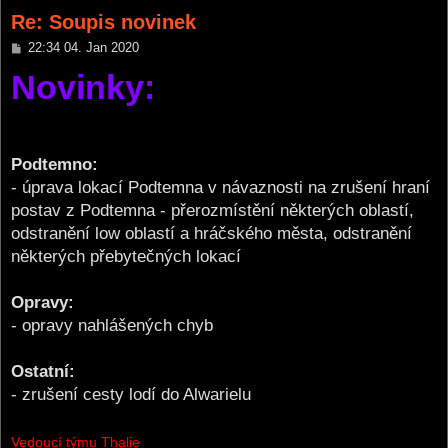
Re: Soupis novinek
P
22:34 04. Jan 2020
o
Novinky:
s
t
Podtemno:
- úprava lokací Podtemna v návaznosti na zrušení hraní
postav z Podtemna - přerozmístění některých oblastí,
odstranění low oblastí a hráčského města, odstranění
některých přebytečných lokací
Opravy:
- opravy nahlášených chyb
Ostatní:
- zrušení cesty lodí do Alwarielu
Vedoucí týmu Thalie