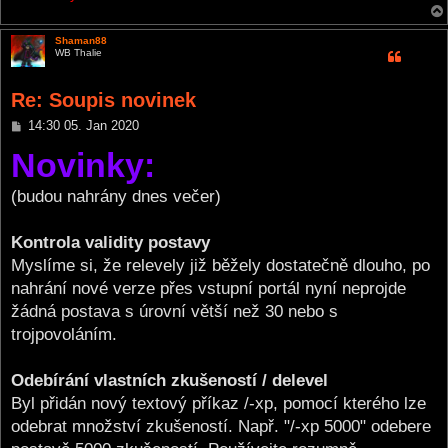
Shaman88
WB Thalie
Re: Soupis novinek
P
14:30 05. Jan 2020
o
Novinky:
s
t
(budou nahrány dnes večer)
Kontrola validity postavy
Myslíme si, že relevely již běžely dostatečně dlouho, po
nahrání nové verze přes vstupní portál nyní neprojde
žádná postava s úrovní větší než 30 nebo s
trojpovoláním.
Odebírání vlastních zkušeností / delevel
Byl přidán nový textový příkaz /-xp, pomocí kterého lze
odebrat množství zkušeností. Např. "/-xp 5000" odebere