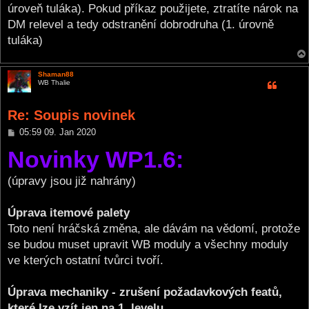
úroveň tuláka). Pokud příkaz použijete, ztratíte nárok na
DM relevel a tedy odstranění dobrodruha (1. úrovně
tuláka)
Shaman88
WB Thalie
Re: Soupis novinek
P
05:59 09. Jan 2020
o
Novinky WP1.6:
s
t
(úpravy jsou již nahrány)
Úprava itemové palety
Toto není hráčská změna, ale dávám na vědomí, protože
se budou muset upravit WB moduly a všechny moduly
ve kterých ostatní tvůrci tvoří.
Úprava mechaniky - zrušení požadavkových featů,
které lze vzít jen na 1. levelu