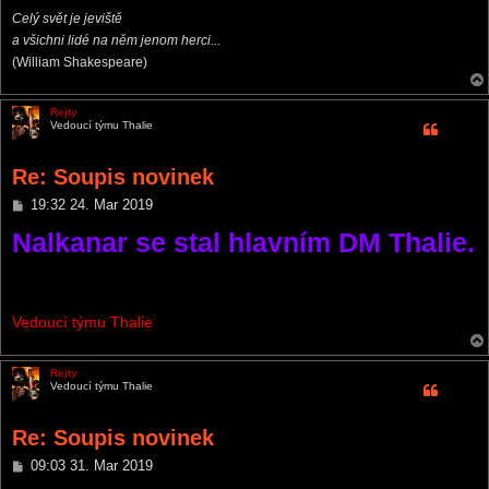
Celý svět je jeviště
a všichni lidé na něm jenom herci...
(William Shakespeare)
Rejty
Vedoucí týmu Thalie
Re: Soupis novinek
P
19:32 24. Mar 2019
o
Nalkanar se stal hlavním DM Thalie.
s
t
Vedoucí týmu Thalie
Rejty
Vedoucí týmu Thalie
Re: Soupis novinek
P
09:03 31. Mar 2019
o