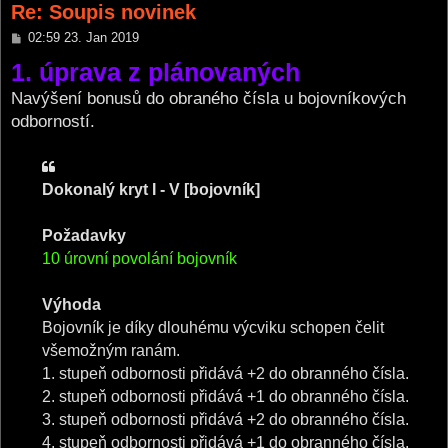
Re: Soupis novinek
P
02:59 23. Jan 2019
o
1. úprava z plánovaných
s
t
Navýšení bonusů do obraného čísla u bojovníkových
odborností.
Dokonalý kryt I - V [bojovník]
Požadavky
10 úrovní povolání bojovník
Výhoda
Bojovník je díky dlouhému výcviku schopen čelit
všemožným ranám.
1. stupeň odbornosti přidává +2 do obranného čísla.
2. stupeň odbornosti přidává +1 do obranného čísla.
3. stupeň odbornosti přidává +2 do obranného čísla.
4. stupeň odbornosti přidává +1 do obranného čísla.