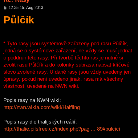
P
12:35 15. Aug 2013
o
Půlčík
s
t
* Tyto rasy jsou systémově zařazeny pod rasu Půlčík,
jedná se o systémové zařazení, ne vždy se musí jednat
o poddruh této rasy. Při tvorbě těchto ras je nutné si
zvolit rasu Půlčík a do kolonky subrasa napsat klíčové
slovo zvolené rasy. U dané rasy jsou vždy uvedeny jen
úpravy, pokud není uvedeno jinak, rasa má všechny
vlastnosti uvedené na NWN wiki.
Popis rasy na NWN wiki:
http://nwn.wikia.com/wiki/Halfling
Popis rasy dle thalijských reálií:
http://thalie.pilsfree.cz/index.php?pag ... 89#pulcici