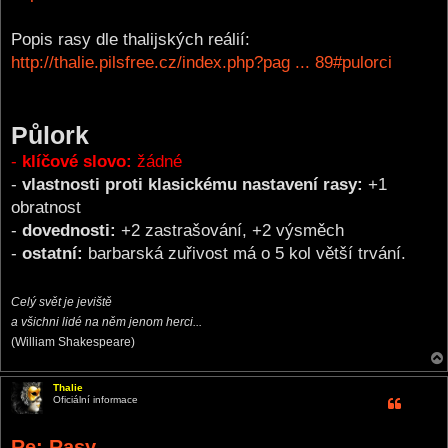
Popis rasy dle thalijských reálií:
http://thalie.pilsfree.cz/index.php?pag ... 89#pulorci
Půlork
-
klíčové slovo:
žádné
-
vlastnosti proti klasickému nastavení rasy:
+1
obratnost
-
dovednosti:
+2 zastrašování, +2 výsměch
-
ostatní:
barbarská zuřivost má o 5 kol větší trvání.
Celý svět je jeviště
a všichni lidé na něm jenom herci...
(William Shakespeare)
Thalie
Oficiální informace
Re: Rasy