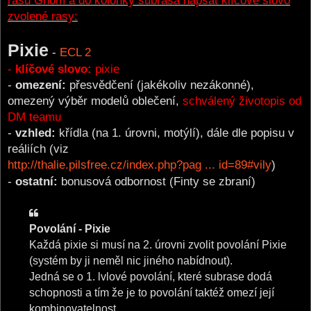
rasu Gnóm a do kolonky subrasa napsat klíčové slovo
zvolené rasy:
Pixie
-
ECL 2
-
klíčové slovo:
pixie
-
omezení:
přesvědčení (jakékoliv nezákonné),
omezený výběr modelů oblečení,
schválený životopis od
DM teamu
-
vzhled:
křídla (na 1. úrovni, motýlí), dále dle popisu v
reáliích (viz
http://thalie.pilsfree.cz/index.php?pag ... id=89#vily
)
-
ostatní:
bonusová odbornost (Finty se zbraní)
Povolání - Pixie
Každá pixie si musí na 2. úrovni zvolit povolání Pixie
(systém by ji neměl nic jiného nabídnout).
Jedná se o 1. lvlové povolání, které subrase dodá
schopnosti a tím že je to povolání taktéž omezí její
kombinovatelnost.