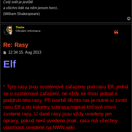
Celý svět je jeviště
a všichni lidé na něm jenom herci...
(William Shakespeare)
Thalie
Oficiální informace
Re: Rasy
P
12:34 15. Aug 2013
o
Elf
s
t
* Tyto rasy jsou systémově zařazeny pod rasu Elf, jedná
se o systémové zařazení, ne vždy se musí jednat o
poddruh této rasy. Při tvorbě těchto ras je nutné si zvolit
rasu Elf a do kolonky subrasa napsat klíčové slovo
zvolené rasy. U dané rasy jsou vždy uvedeny jen
úpravy, pokud není uvedeno jinak, rasa má všechny
vlastnosti uvedené na NWN wiki.