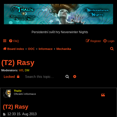
Persistentní svět hry Neverwinter Nights
FAQ
Register
Login
S
Board index
OOC
Informace
Mechanika
e
(T2) Rasy
a
r
Moderators:
WB
,
DM
c
Search
Advanced search
Locked
h
8 posts • Page
1
of
1
Thalie
Oficiální informace
(T2) Rasy
P
12:33 15. Aug 2013