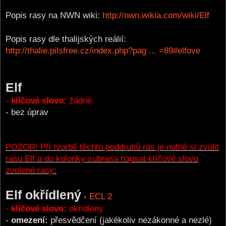
Popis rasy na NWN wiki:
http://nwn.wikia.com/wiki/Elf
Popis rasy dle thalijských reálií:
http://thalie.pilsfree.cz/index.php?pag ... =89#elfove
Elf
-
klíčové slovo:
žádné
- bez úprav
POZOR! Při tvorbě těchto poddruhů ras je nutné si zvolit
rasu Elf a do kolonky subrasa napsat klíčové slovo
zvolené rasy:
Elf okřídlený
-
ECL 2
-
klíčové slovo:
okridleny
-
omezení:
přesvědčení (jakékoliv nezákonné a nezlé)