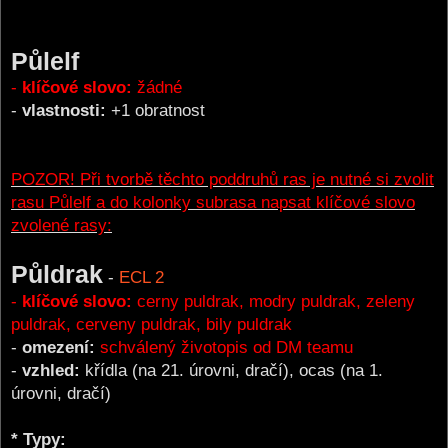
Půlelf
-
klíčové slovo:
žádné
-
vlastnosti:
+1 obratnost
POZOR! Při tvorbě těchto poddruhů ras je nutné si zvolit
rasu Půlelf a do kolonky subrasa napsat klíčové slovo
zvolené rasy:
Půldrak
-
ECL 2
-
klíčové slovo:
cerny puldrak, modry puldrak, zeleny
puldrak, cerveny puldrak, bily puldrak
-
omezení:
schválený životopis od DM teamu
-
vzhled:
křídla (na 21. úrovni, dračí), ocas (na 1.
úrovni, dračí)
* Typy: