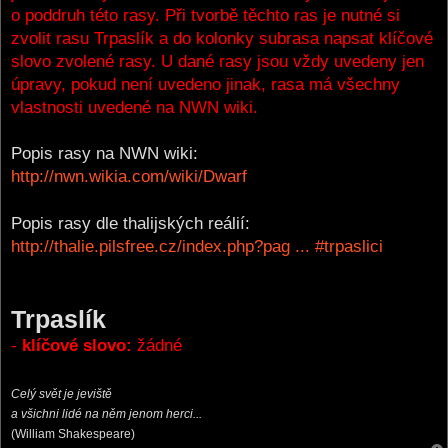
o poddruh této rasy. Při tvorbě těchto ras je nutné si
zvolit rasu Trpaslík a do kolonky subrasa napsat klíčové
slovo zvolené rasy. U dané rasy jsou vždy uvedeny jen
úpravy, pokud není uvedeno jinak, rasa má všechny
vlastnosti uvedené na NWN wiki.
Popis rasy na NWN wiki:
http://nwn.wikia.com/wiki/Dwarf
Popis rasy dle thalijských reálií:
http://thalie.pilsfree.cz/index.php?pag ... #trpaslici
Trpaslík
-
klíčové slovo:
žádné
Celý svět je jeviště
a všichni lidé na něm jenom herci...
(William Shakespeare)