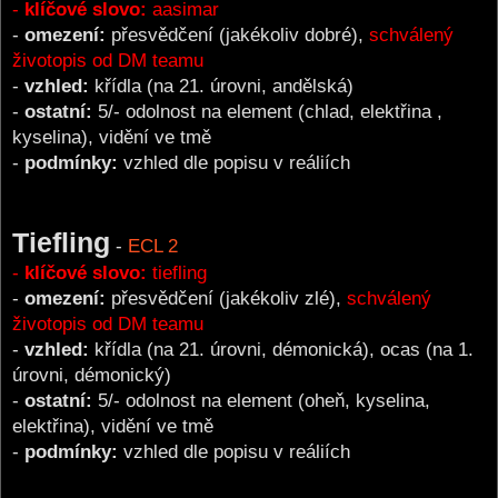
-
klíčové slovo:
aasimar
-
omezení:
přesvědčení (jakékoliv dobré),
schválený
životopis od DM teamu
-
vzhled:
křídla (na 21. úrovni, andělská)
-
ostatní:
5/- odolnost na element (chlad, elektřina ,
kyselina), vidění ve tmě
-
podmínky:
vzhled dle popisu v reáliích
Tiefling
-
ECL 2
-
klíčové slovo:
tiefling
-
omezení:
přesvědčení (jakékoliv zlé),
schválený
životopis od DM teamu
-
vzhled:
křídla (na 21. úrovni, démonická), ocas (na 1.
úrovni, démonický)
-
ostatní:
5/- odolnost na element (oheň, kyselina,
elektřina), vidění ve tmě
-
podmínky:
vzhled dle popisu v reáliích