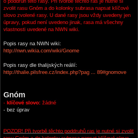
o poddruh této rasy. Při tvorbě těchto ras je nutné si
zvolit rasu Gnóm a do kolonky subrasa napsat klíčové
slovo zvolené rasy. U dané rasy jsou vždy uvedeny jen
úpravy, pokud není uvedeno jinak, rasa má všechny
vlastnosti uvedené na NWN wiki.
Popis rasy na NWN wiki:
http://nwn.wikia.com/wiki/Gnome
Popis rasy dle thalijských reálií:
http://thalie.pilsfree.cz/index.php?pag ... 89#gnomove
Gnóm
-
klíčové slovo:
žádné
- bez úprav
POZOR! Při tvorbě těchto poddruhů ras je nutné si zvolit