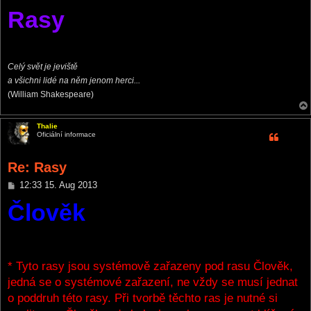
o
Rasy
s
t
Celý svět je jeviště
a všichni lidé na něm jenom herci...
(William Shakespeare)
Thalie
Oficiální informace
Re: Rasy
P
12:33 15. Aug 2013
o
Člověk
s
t
* Tyto rasy jsou systémově zařazeny pod rasu Člověk,
jedná se o systémové zařazení, ne vždy se musí jednat
o poddruh této rasy. Při tvorbě těchto ras je nutné si