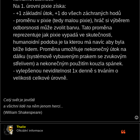
Na 1. úrovni pixie získa:
- +1 základní útok, +1 do všech záchraných hodů
- proměnu v pixie (tedy malou pixie), hráč si výběrem
odborsnosti může zvolit barvu. Tato proměna
reprezentuje jak pixie vypadá ve skutečnosti,
humanoidní podoba je ta kterou má navíc aby byla
blíže lidem. Proměna umožňuje nekonečný útok na
dálku (systémově vybaveným prakem se zvukovým
střelivem) a nekonečným použitím kouzla spánek.
- vylepšenou neviditelnost 1x denně s trváním o
velikosti celkové úrovně.
Celý svět je jeviště
a všichni lidé na něm jenom herci...
(William Shakespeare)
Thalie
Oficiální informace