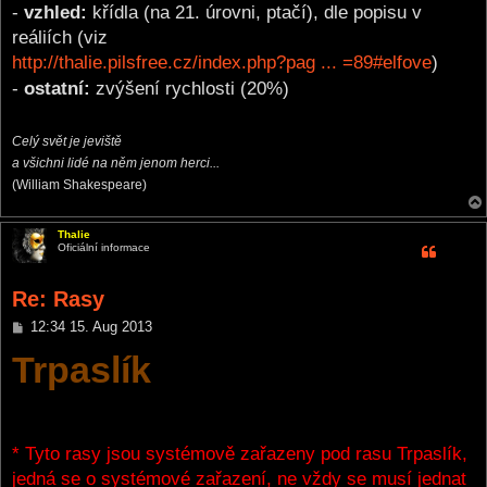
-
vzhled:
křídla (na 21. úrovni, ptačí), dle popisu v
reáliích (viz
http://thalie.pilsfree.cz/index.php?pag ... =89#elfove
)
-
ostatní:
zvýšení rychlosti (20%)
Celý svět je jeviště
a všichni lidé na něm jenom herci...
(William Shakespeare)
Thalie
Oficiální informace
Re: Rasy
P
12:34 15. Aug 2013
o
Trpaslík
s
t
* Tyto rasy jsou systémově zařazeny pod rasu Trpaslík,
jedná se o systémové zařazení, ne vždy se musí jednat