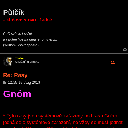
Půlčík
-
klíčové slovo:
žádné
Celý svět je jeviště
a všichni lidé na něm jenom herci...
(William Shakespeare)
Thalie
Oficiální informace
Re: Rasy
P
12:35 15. Aug 2013
o
Gnóm
s
t
* Tyto rasy jsou systémově zařazeny pod rasu Gnóm,
jedná se o systémové zařazení, ne vždy se musí jednat