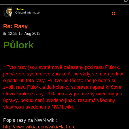
Thalie
Oficiální informace
Re: Rasy
P
12:35 15. Aug 2013
o
Půlork
s
t
* Tyto rasy jsou systémově zařazeny pod rasu Půlork,
jedná se o systémové zařazení, ne vždy se musí jednat
o poddruh této rasy. Při tvorbě těchto ras je nutné si
zvolit rasu Půlork a do kolonky subrasa napsat klíčové
slovo zvolené rasy. U dané rasy jsou vždy uvedeny jen
úpravy, pokud není uvedeno jinak, rasa má všechny
vlastnosti uvedené na NWN wiki.
Popis rasy na NWN wiki:
http://nwn.wikia.com/wiki/Half-orc