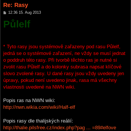
Re: Rasy
P
12:36 15. Aug 2013
o
Půlelf
s
t
* Tyto rasy jsou systémově zařazeny pod rasu Půlelf,
jedná se o systémové zařazení, ne vždy se musí jednat
o poddruh této rasy. Při tvorbě těchto ras je nutné si
zvolit rasu Půlelf a do kolonky subrasa napsat klíčové
slovo zvolené rasy. U dané rasy jsou vždy uvedeny jen
úpravy, pokud není uvedeno jinak, rasa má všechny
vlastnosti uvedené na NWN wiki.
Popis ras na NWN wiki:
http://nwn.wikia.com/wiki/Half-elf
Popis rasy dle thalijských reálií:
http://thalie.pilsfree.cz/index.php?pag ... =89#elfove