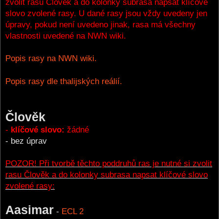
zvolit rasu Člověk a do kolonky subrasa napsat klíčové
slovo zvolené rasy. U dané rasy jsou vždy uvedeny jen
úpravy, pokud není uvedeno jinak, rasa má všechny
vlastnosti uvedené na NWN wiki.
Popis rasy na NWN wiki.
Popis rasy dle thalijských reálií.
Člověk
-
klíčové slovo:
žádné
- bez úprav
POZOR! Při tvorbě těchto poddruhů ras je nutné si zvolit
rasu Člověk a do kolonky subrasa napsat klíčové slovo
zvolené rasy:
Aasimar
-
ECL 2