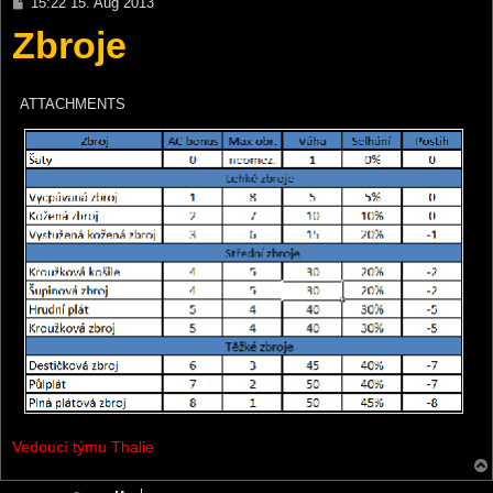
P
15:22 15. Aug 2013
o
Zbroje
s
t
ATTACHMENTS
Vedoucí týmu Thalie