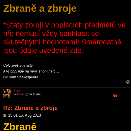
o
Zbraně a zbroje
s
t
*Staty zbrojí v popiscích předmětů ve
hře nemusí vždy souhlasit se
skutečnými hodnotami! Směrodatné
jsou údaje uvedené zde.
Celý svět je jeviště
a všichni lidé na něm jenom herci...
(William Shakespeare)
Rejty
Vedoucí týmu Thalie
Re: Zbraně a zbroje
P
15:01 15. Aug 2013
o
Zbraně
s
t