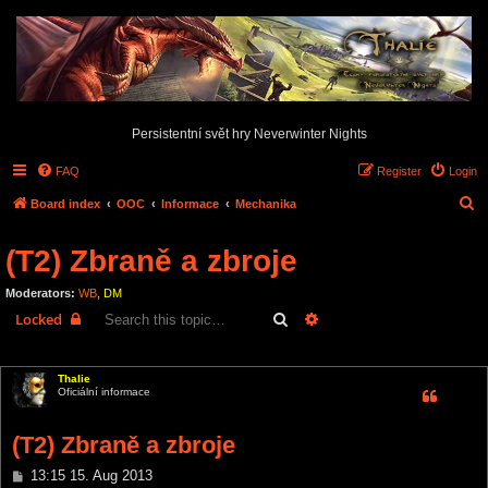
Persistentní svět hry Neverwinter Nights
FAQ
Register
Login
S
Board index
OOC
Informace
Mechanika
e
(T2) Zbraně a zbroje
a
r
Moderators:
WB
,
DM
c
Search
Advanced search
Locked
h
3 posts • Page
1
of
1
Thalie
Oficiální informace
(T2) Zbraně a zbroje
P
13:15 15. Aug 2013