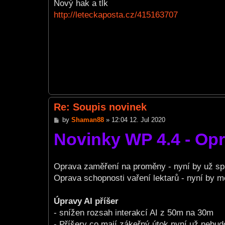
s
Nový hak a tlk
t
http://leteckaposta.cz/415163707
Re: Soupis novinek
P
by
Shaman88
»
12:04 12. Jul 2020
o
Novinky WP 4.4 - Op
s
t
Oprava zaměření na proměny - nyní by už sp
Oprava schopnosti vaření lektarů - nyní by mě
Úpravy AI příšer
- snížen rozsah interakcí AI z 50m na 30m
- Příšery co mají zákeřný útok nyní už nebud