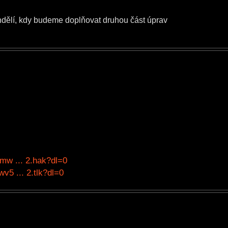
ndělí, kdy budeme doplňovat druhou část úprav
mw ... 2.hak?dl=0
5 ... 2.tlk?dl=0