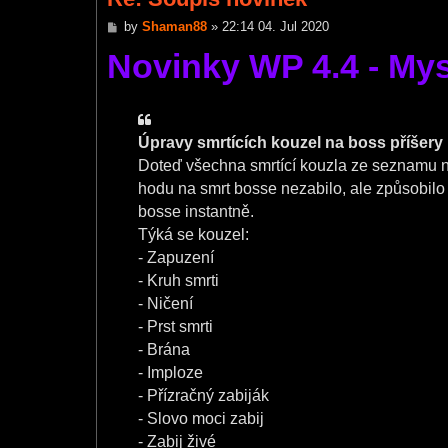
P
by
Shaman88
»
22:14 04. Jul 2020
o
Novinky WP 4.4 - Mys
s
t
Úpravy smrtících kouzel na boss příšery
Doteď všechna smrtící kouzla ze seznamu n
hodu na smrt bosse nezabilo, ale způsobilo m
bosse instantně.
Týká se kouzel:
- Zapuzení
- Kruh smrti
- Ničení
- Prst smrti
- Brána
- Imploze
- Přízračný zabiják
- Slovo moci zabij
- Zabij živé