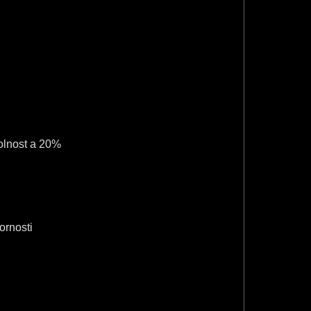
a
n
8
8
dolnost a 20%
ornosti