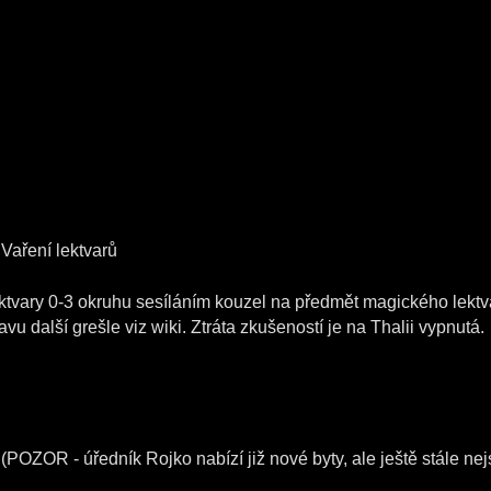
Vaření lektvarů
ektvary 0-3 okruhu sesíláním kouzel na předmět magického lektva
avu další grešle viz wiki. Ztráta zkušeností je na Thalii vypnutá.
(POZOR - úředník Rojko nabízí již nové byty, ale ještě stále nej