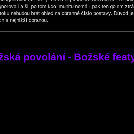
norovali a šli po tom kdo imunitu nemá - pak ten golem ztrá
útoku nebudou brát ohled na obranné číslo postavy. Důvod je
ch s nejnižší obranou.
žská povolání - Božské feat