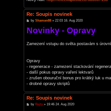
Re: Soupis novinek
P
by
Shaman88
»
22:03 16. Aug 2020
o
Novinky - Opravy
s
t
Zamezení vstupu do světa postavám s úrovní
Opravy
- regenerace - zamezení stackování regenera
- další pokus opravy vaření lektvarů
- zrušen obouruční bonus pro krátký luk u ma
- drobné opravy skriptů
Re: Soupis novinek
P
by
Rejty
»
19:46 24. Aug 2020
o