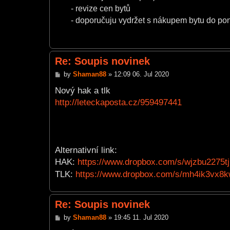
- revize cen bytů
- doporučuju vydržet s nákupem bytu do po
Re: Soupis novinek
P
by
Shaman88
»
12:09 06. Jul 2020
o
s
Nový hak a tlk
t
http://leteckaposta.cz/959497441
Alternativní link:
HAK:
https://www.dropbox.com/s/wjzbu2275tj
TLK:
https://www.dropbox.com/s/mh4ik3vx8kwv
Re: Soupis novinek
P
by
Shaman88
»
19:45 11. Jul 2020
o