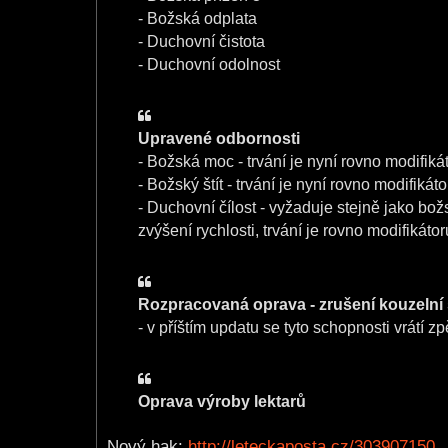
- Božská odplata
- Duchovní čistota
- Duchovní odolnost
Upravené odbornosti
- Božská moc - trvání je nyní rovno modifik
- Božský štít - trvání je nyní rovno modifiká
- Duchovní čílost - vyžaduje stejně jako bo
zvýšení rychlosti, trvání je rovno modifikáto
Rozpracovaná oprava - zrušení kouzelní s
- v příštím updatu se tyto schopnosti vrátí z
Oprava výroby lektarů
Nový hak:
http://leteckaposta.cz/303907150