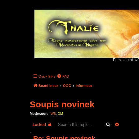
Persistentní sv
Quick links
FAQ
Board index
OOC
Informace
Soupis novinek
Moderators:
WB
,
DM
Search
Advanced 
Locked
Re: Soupis novinek