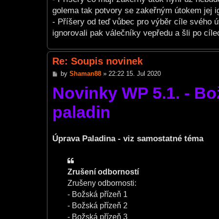
golema tak potvory se zakeřným útokem jej ig
- Příšery od teď vůbec pro výběr cíle svého 
ignorovali pak válečníky vepředu a šli po cíle
Re: Soupis novinek
P
by
Shaman88
»
22:22 15. Jul 2020
o
Novinky WP 5.1. - Bo
s
t
paladin
Úprava Paladina - viz samostatné téma
Zrušení odborností
Zrušeny odbornosti:
- Božská přízeň 1
- Božská přízeň 2
- Božská přízeň 3