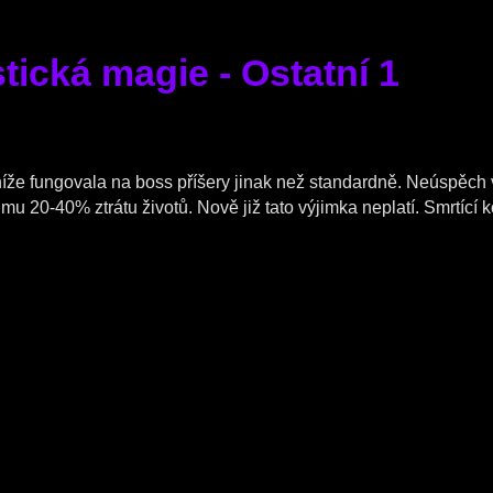
tická magie - Ostatní 1
íže fungovala na boss příšery jinak než standardně. Neúspěc
u 20-40% ztrátu životů. Nově již tato výjimka neplatí. Smrtící k