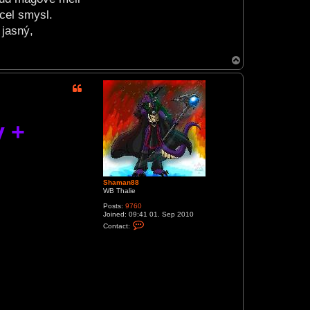
a
cel smysl.
c
t
 jasný,
S
h
a
m
T
a
o
n
p
8
8
y +
Shaman88
WB Thalie
Posts:
9760
Joined:
09:41 01. Sep 2010
C
Contact:
o
n
t
a
c
t
S
h
a
m