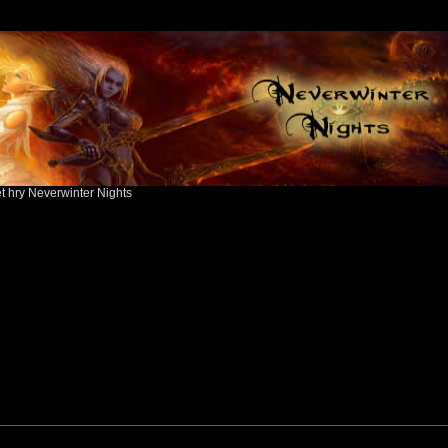
ět hry Neverwinter Nights
search