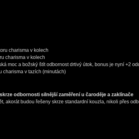
átoru charisma v kolech
toru charisma v kolech
žská moc a božský štít odbornost drtivý útok, bonus je nyní +2 o
ru charisma v tazích (minutách)
krze odbornosti silnější zaměření u čaroděje a zaklínače
pět, akorát budou řešeny skrze standardní kouzla, nikoli přes odb