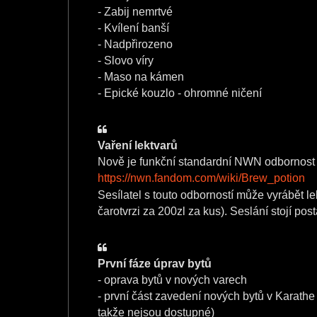
- Zabij nemrtvé
- Kvílení banší
- Nadpřirozeno
- Slovo víry
- Maso na kámen
- Epické kouzlo - ohromné ničení
Vaření lektvarů
Nově je funkční standardní NWN odbornost 
https://nwn.fandom.com/wiki/Brew_potion
Sesílatel s touto odborností může vyrábět l
čarotvrzi za 200zl za kus). Seslání stojí post
První fáze úprav bytů
- oprava bytů v nových varech
- první část zavedení nových bytů v Karathe 
takže nejsou dostupné)