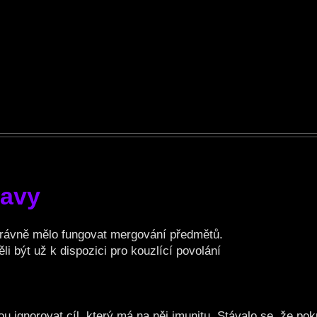
ravy
rávně mělo fungovat mergování předmětů.
li být už k dispozici pro kouzlící povolání
ou ignorovat cíl, který má na něj imunitu. Stávalo se, že p