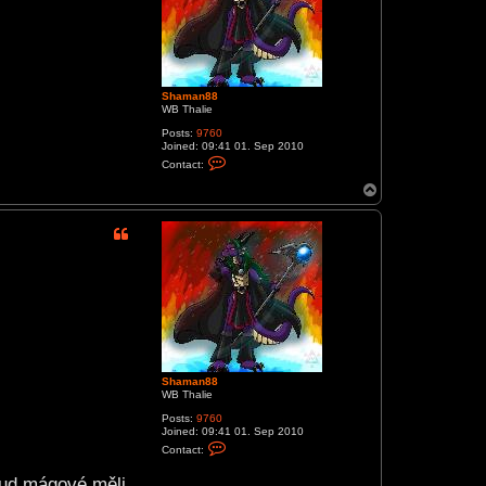
n
8
8
Shaman88
WB Thalie
Posts:
9760
Joined:
09:41 01. Sep 2010
C
Contact:
o
n
T
t
o
a
p
c
t
S
h
a
m
a
n
8
8
Shaman88
WB Thalie
Posts:
9760
Joined:
09:41 01. Sep 2010
C
Contact:
o
n
okud mágové měli
t