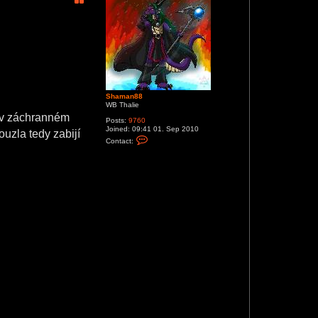
Shaman88
WB Thalie
h v záchranném
Posts:
9760
Joined:
09:41 01. Sep 2010
ouzla tedy zabijí
C
Contact:
o
n
t
a
c
t
S
h
a
m
a
n
8
8