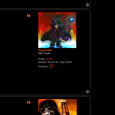
T
o
p
Shaman88
WB Thalie
Posts:
9760
Joined:
09:41 01. Sep 2010
C
Contact:
o
n
t
a
c
t
S
h
T
a
o
m
p
a
n
8
8