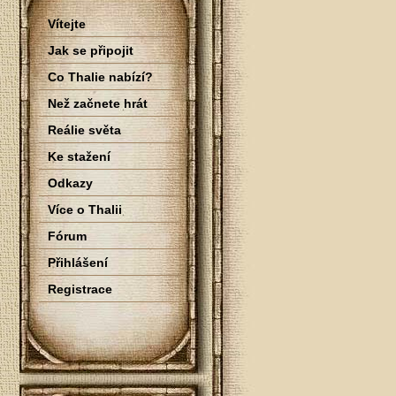
Vítejte
Jak se připojit
Co Thalie nabízí?
Než začnete hrát
Reálie světa
Ke stažení
Odkazy
Více o Thalii
Fórum
Přihlášení
Registrace