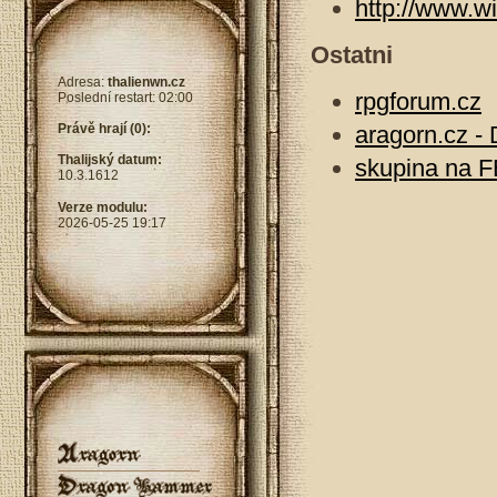
http://www.w
Ostatni
Adresa:
thalienwn.cz
rpgforum.cz
Poslední restart: 02:00
Právě hrají (0):
aragorn.cz -
Thalijský datum:
skupina na 
10.3.1612
Verze modulu:
2026-05-25 19:17