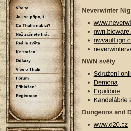
Vítejte
Neverwinter Nig
Jak se připojit
www.neverwin
Co Thalie nabízí?
nwn.bioware
Než začnete hrát
nwvault.ign.
Reálie světa
neverwinterva
Ke stažení
NWN světy
Odkazy
Více o Thalii
Sdružení onl
Fórum
Demona
Přihlášení
Equilibrie
Registrace
Kandelábrie 
Dungeons and 
www.d20.cz