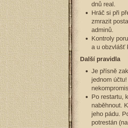
dnů real.
Hráč si při p
zmrazit posta
adminů.
Kontroly por
a u obzvlášť 
Další pravidla
Je přísně za
jednom účtu!
nekompromis
Po restartu, 
naběhnout. Kd
jeho pádu. P
potrestán (n