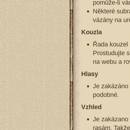
pomůže-li vá
Některé subr
vázány na urč
Kouzla
Řada kouzel 
Prostudujte 
na webu a ro
Hlasy
Je zakázáno p
podobné.
Vzhled
Je zakázano 
rasám. Takže