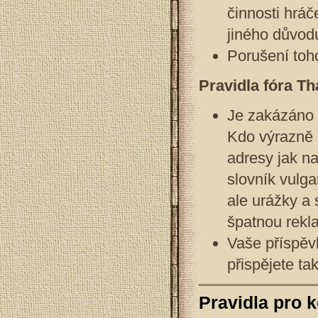
činnosti hráč
jiného důvod
Porušení toh
Pravidla fóra Th
Je zakázáno 
Kdo výrazně 
adresy jak na
slovník vulga
ale urážky a 
špatnou rekl
Vaše příspěvk
přispějete tak
Pravidla pro k