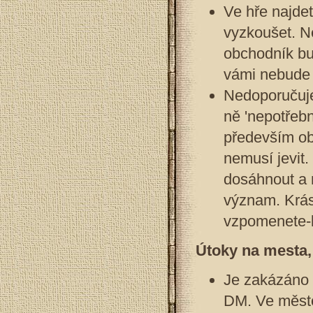
Ve hře najdet
vyzkoušet. N
obchodník bu
vámi nebude 
Nedoporučuje
ně 'nepotřeb
především ob
nemusí jevit
dosáhnout a n
význam. Krás
vzpomenete-li
Útoky na mesta,
Je zakázáno 
DM. Ve měste