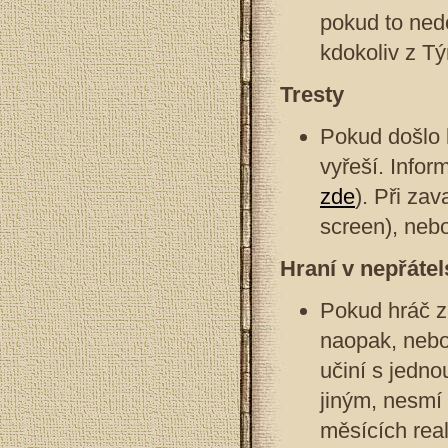
pokud to ned
kdokoliv z Tý
Tresty
Pokud došlo k
vyřeší. Infor
zde
). Při za
screen), neb
Hraní v nepřátel
Pokud hráč z
naopak, nebo 
učiní s jedn
jiným, nesmí 
měsících real