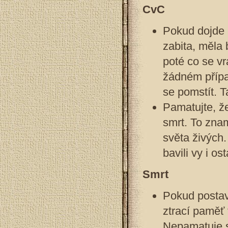
CvC
Pokud dojde k
zabita, měla 
poté co se vr
žádném případ
se pomstít. T
Pamatujte, ž
smrt. To znam
světa živých.
bavili vy i ost
Smrt
Pokud postav
ztrací paměť 
Nepamatuje si