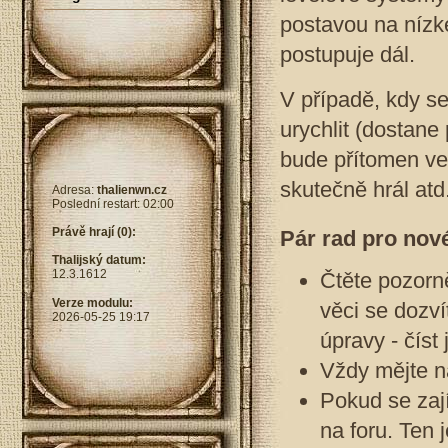
postavou na nízk
postupuje dál.
V případě, kdy s
urychlit (dostane
bude přítomen ve
skutečně hrál atd
Adresa:
thalienwn.cz
Poslední restart: 02:00
Právě hrají (0):
Pár rad pro nov
Thalijský datum:
12.3.1612
Čtěte pozorně
Verze modulu:
věci se dozví
2026-05-25 19:17
úpravy - číst
Vždy mějte na
Pokud se zají
na foru. Ten 