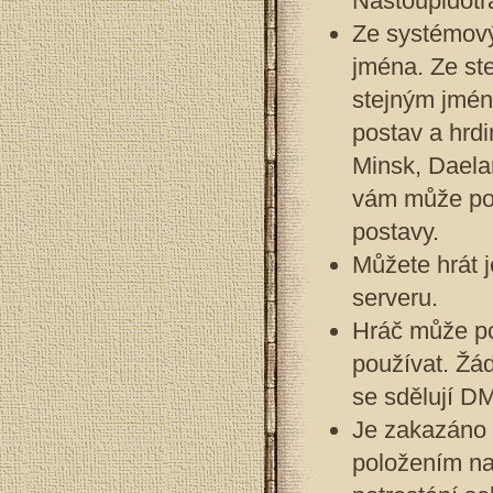
Nastoupidotra
Ze systémový
jména. Ze st
stejným jmén
postav a hrdi
Minsk, Daela
vám může pomo
postavy.
Můžete hrát j
serveru.
Hráč může po
používat. Žád
se sdělují D
Je zakazáno 
položením na