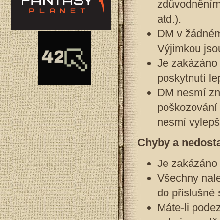
zdůvodněním 
atd.).
DM v žádném 
Výjimkou jso
Je zakázáno 
poskytnutí le
DM nesmí zne
poškozování h
nesmí vylepšo
Chyby a nedosta
Je zakázáno 
Všechny nale
do přislušné
Máte-li podez