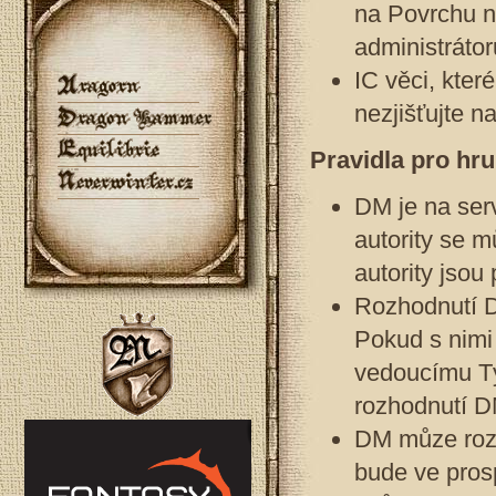
na Povrchu n
administrátor
IC věci, kter
nezjišťujte n
Pravidla pro hr
DM je na serv
autority se 
autority jso
Rozhodnutí D
Pokud s nimi 
vedoucímu Tý
rozhodnutí D
DM můze rozh
bude ve pros