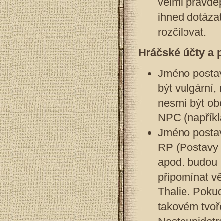
velmi pravdě
ihned dotázat
rozčilovat.
Hráčské účty a 
Jméno postavy
být vulgární,
nesmí být obe
NPC (napříkla
Jméno postav
RP (Postavy 
apod. budou 
připomínat vě
Thalie. Poku
takovém tvoř