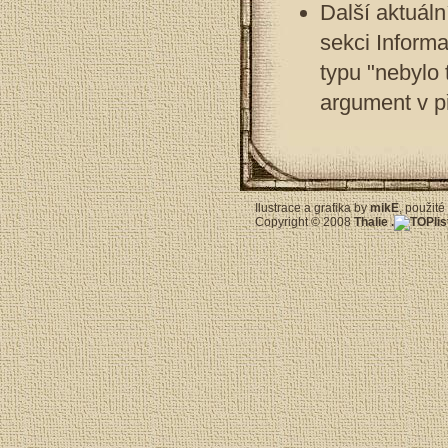
Další aktuáln
sekci Informa
typu "nebylo
argument v p
Ilustrace a grafika by
mikE
, použit
Copyright © 2008
Thalie
.