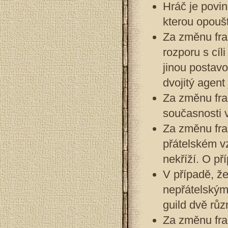
Hráč je povin
kterou opoušt
Za změnu frak
rozporu s cíli
jinou postavo
dvojitý agent
Za změnu fra
současnosti 
Za změnu frak
přátelském vz
nekříží. O p
V případě, že
nepřátelskými
guild dvě růz
Za změnu fra