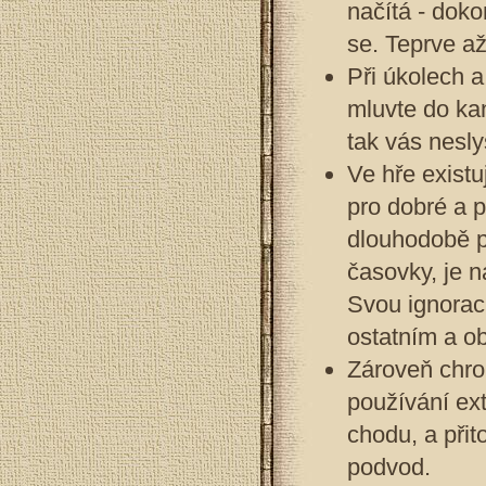
načítá - doko
se. Teprve až
Při úkolech a
mluvte do kan
tak vás nesly
Ve hře exist
pro dobré a 
dlouhodobě p
časovky, je n
Svou ignorací
ostatním a o
Zároveň chron
používání ex
chodu, a přit
podvod.