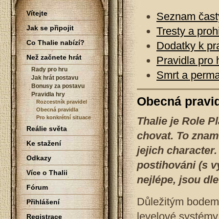
Vítejte
Seznam čast
Jak se připojit
Tresty a pro
Co Thalie nabízí?
Dodatky k pr
Než začnete hrát
Pravidla pro 
Rady pro hru
Smrt a perma
Jak hrát postavu
Bonusy za postavu
Pravidla hry
Obecná pravi
Rozcestník pravidel
Obecná pravidla
Pro konkrétní situace
Thalie je Role P
Reálie světa
chovat. To znam
Ke stažení
jejich characte
Odkazy
postihováni (s v
Více o Thalii
nejlépe, jsou d
Fórum
Důležitým bodem h
Přihlášení
levelové systémy
Registrace