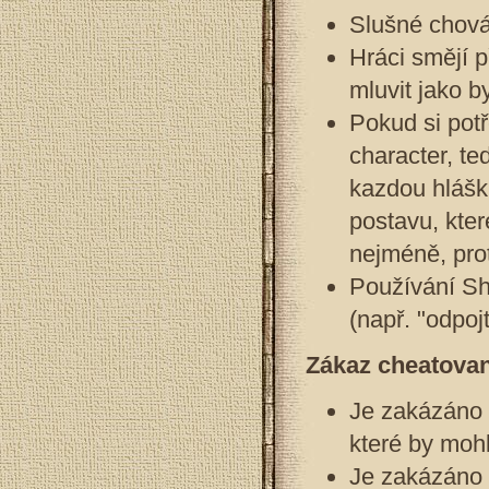
Slušné chová
Hráci smějí p
mluvit jako by
Pokud si pot
character, te
kazdou hlášk
postavu, kter
nejméně, prot
Používání Sh
(např. "odpoj
Zákaz cheatovan
Je zakázáno 
které by mohl
Je zakázáno 