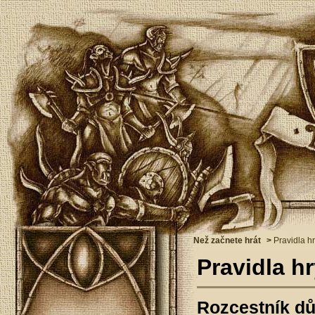
Než začnete hrát
>
Pravidla h
Pravidla h
Rozcestník dů