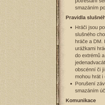
potrestání s
smazáním pos
Pravidla slušné
Hráči jsou p
slušného chov
hráče a DM. 
urážkami hráč
do extrémů a 
jedenadvacát
obscénní či 
mohou hrát i 
Porušení záv
smazáním úč
Komunikace