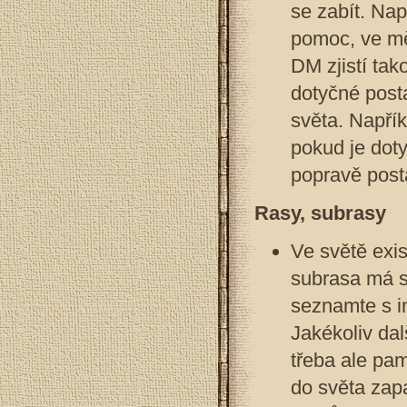
se zabít. Na
pomoc, ve mě
DM zjistí ta
dotyčné post
světa. Napří
pokud je dot
popravě post
Rasy, subrasy
Ve světě exis
subrasa má sv
seznamte s i
Jakékoliv da
třeba ale pa
do světa zap