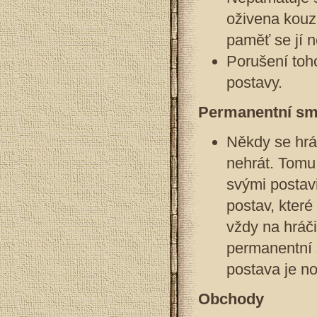
oživena kouzl
paměť se jí 
Porušení toh
postavy.
Permanentní sm
Někdy se hráč
nehrát. Tomu 
svými postavi
postav, které
vždy na hráči
permanentní s
postava je no
Obchody