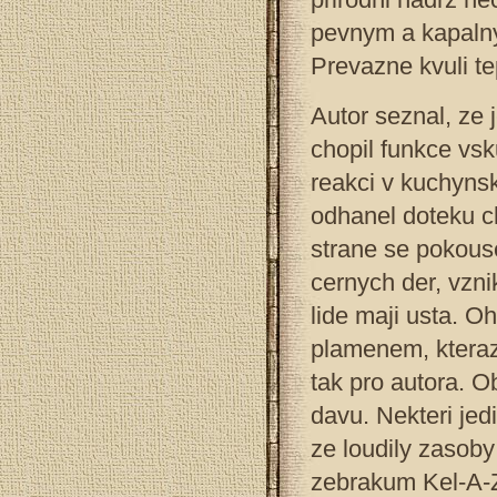
pevnym a kapalny
Prevazne kvuli t
Autor seznal, ze 
chopil funkce vs
reakci v kuchynsk
odhanel doteku ch
strane se pokouse
cernych der, vzni
lide maji usta. O
plamenem, kteraz
tak pro autora. O
davu. Nekteri jedi
ze loudily zasoby
zebrakum Kel-A-Za