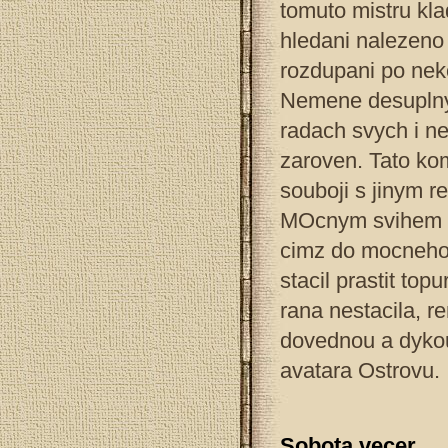
tomuto mistru kla
hledani nalezeno 
rozdupani po nek
Nemene desuplnym
radach svych i n
zaroven. Tato ko
souboji s jinym 
MOcnym svihem Ca
cimz do mocneho 
stacil prastit to
rana nestacila, r
dovednou a dykou
avatara Ostrovu.
Sobota vecer