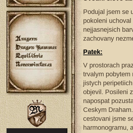
Podujal jsem se 
pokoleni uchoval 
nejjasnejsich bar
zachovany nezmer
Patek:
V prostorach pra
trvalym pobytem 
jistych peripetii
objevil. Posileni
napospat pozusta
Ceskym Draham. 
cestovani jsme se
harmonogramu, a