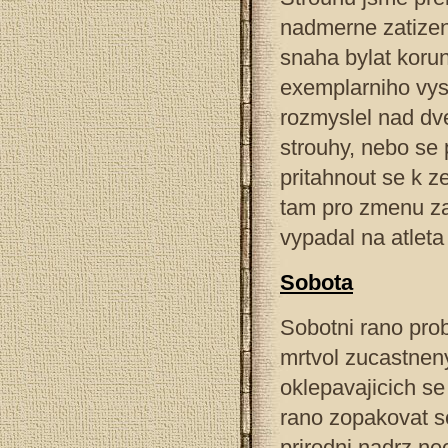
nadmerne zatizeni
snaha bylat koru
exemplarniho vys
rozmyslel nad d
strouhy, nebo se p
pritahnout se k 
tam pro zmenu z
vypadal na atleta
Sobota
Sobotni rano prob
mrtvol zucastneny
oklepavajicich se
rano zopakovat s
prirodni nadrz ne