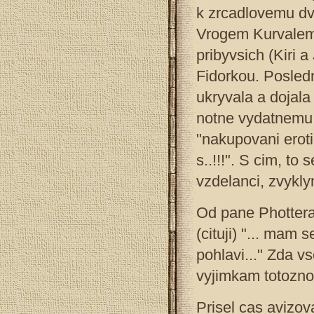
k zrcadlovemu dv
Vrogem Kurvalem"
pribyvsich (Kiri 
Fidorkou. Posled
ukryvala a dojala 
notne vydatnemu, 
"nakupovani eroti
s..!!!". S cim, to 
vzdelanci, zvyklym
Od pane Phottera
(cituji) "... mam
pohlavi..." Zda 
vyjimkam totoznos
Prisel cas avizov