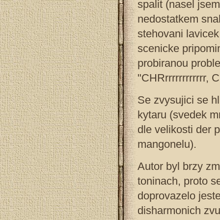
spalit (nasel jse
nedostatkem snahy
stehovani lavicek
scenicke pripomi
probiranou proble
"CHRrrrrrrrrrrrr, CHr
Se zvysujici se h
kytaru (svedek mn
dle velikosti der 
mangonelu).
Autor byl brzy z
toninach, proto s
doprovazelo jeste
disharmonich zvu