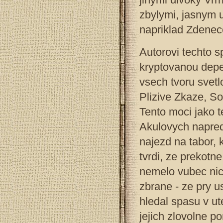
zbylymi, jasnym 
napriklad Zdene
Autorovi techto s
kryptovanou depes
vsech tvoru svetl
Plizive Zkaze, So
Tento moci jako 
Akulovych napred 
najezd na tabor, 
tvrdi, ze prekotn
nemelo vubec nic
zbrane - ze pry u
hledal spasu v 
jejich zlovolne po