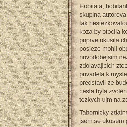
Hobitata, hobitan
skupina autorova 
tak nestezkovatou
koza by otocila k
poprve okusila ch
posleze mohli ob
novodobejsim nez
zdolavajicich zt
privadela k mysle
predstavil ze bu
cesta byla zvolen
tezkych ujm na zd
Tabornicky zdatnej
jsem se ukosem p