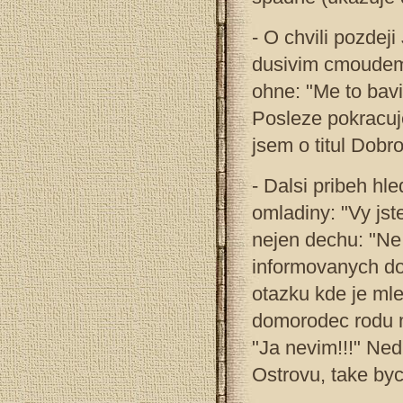
- O chvili pozdej
dusivim cmoudem
ohne: "Me to bavi
Posleze pokracuj
jsem o titul Dobro
- Dalsi pribeh hl
omladiny: "Vy jst
nejen dechu: "Ne
informovanych do
otazku kde je mle
domorodec rodu 
"Ja nevim!!!" Ned
Ostrovu, take byc