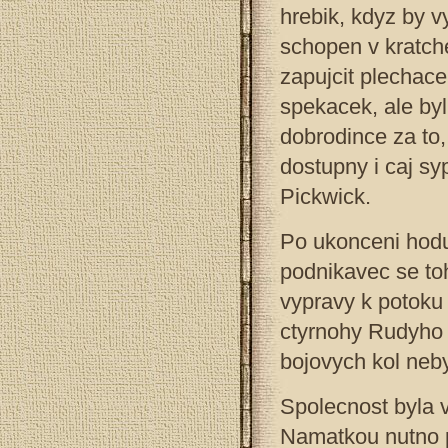
hrebik, kdyz by v
schopen v kratche
zapujcit plechace
spekacek, ale byl
dobrodince za to,
dostupny i caj sy
Pickwick.
Po ukonceni hodu 
podnikavec se toh
vypravy k potoku 
ctyrnohy Rudyho 
bojovych kol nebyl
Spolecnost byla 
Namatkou nutno p