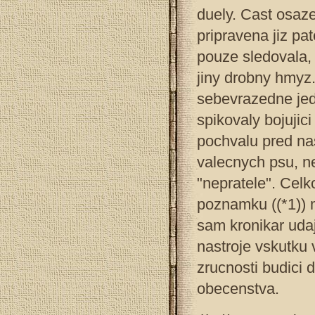
duely. Cast osazen
pripravena jiz pa
pouze sledovala, 
jiny drobny hmyz
sebevrazedne jedn
spikovaly bojujic
pochvalu pred na
valecnych psu, ne
"nepratele". Celk
poznamku ((*1)) 
sam kronikar uda
nastroje vskutku 
zrucnosti budici 
obecenstva.