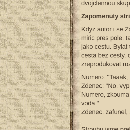
dvojclennou skup
Zapomenuty stri
Kdyz autor i se 
miric pres pole, t
jako cestu. Bylat
cesta bez cesty,
zreprodukovat ro
Numero: "Taaak, 
Zdenec: "No, vypa
Numero, zkouma d
voda."
Zdenec, zafunel, s
Strouhu jsme pre