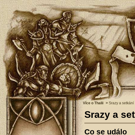
Více o Thalii
>
Srazy a setkání
Srazy a se
Co se událo