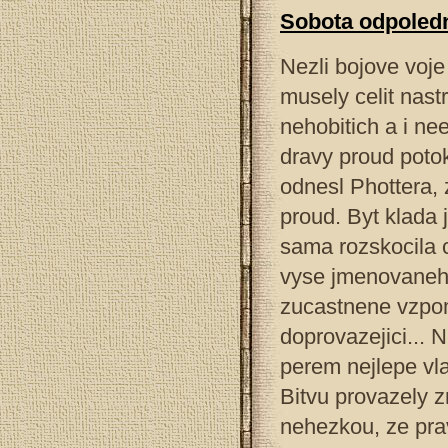
Sobota odpoled
Nezli bojove voje
musely celit nast
nehobitich a i n
dravy proud poto
odnesl Phottera, 
proud. Byt klada 
sama rozskocila 
vyse jmenovaneho
zucastnene vzpom
doprovazejici...
perem nejlepe vla
Bitvu provazely z
nehezkou, ze pra