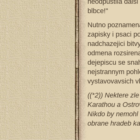
neodpustila dalsi
blbce!"
Nutno poznamenat
zapisky i psaci 
nadchazejici bitv
odmena rozsirena
dejepiscu se sna
nejstrannym pohle
vystavovavsich vl
((*2)) Nektere zle
Karathou a Ostro
Nikdo by nemohl 
obrane hradeb ka