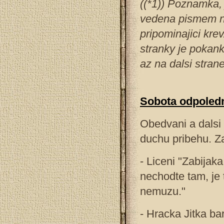
((*1)) Poznamka, 
vedena pismem n
pripominajici krev
stranky je pokan
az na dalsi stran
Sobota odpoled
Obedvani a dalsi (
duchu pribehu. Z
- Liceni "Zabijaka
nechodte tam, je t
nemuzu."
- Hracka Jitka ba