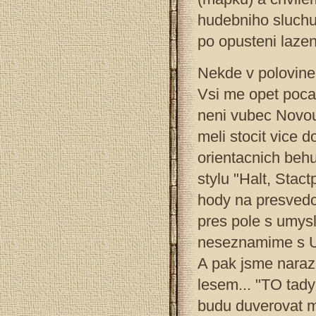
hudebniho sluchu 
po opusteni laze
Nekde v polovine
Vsi me opet poca
neni vubec Novou
meli stocit vice 
orientacnich behu
stylu "Halt, Stac
hody na presvedc
pres pole s umys
neseznamime s Ute
A pak jsme narazil
lesem... "TO tady
budu duverovat m