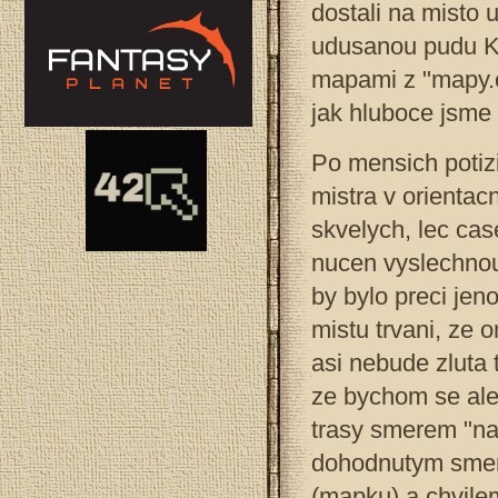
dostali na misto 
udusanou pudu Ko
mapami z "mapy.c
jak hluboce jsme s
Po mensich potiz
mistra v orientac
skvelych, lec ca
nucen vyslechnout
by bylo preci je
mistu trvani, ze
asi nebude zluta 
ze bychom se ale
trasy smerem "na
dohodnutym smere
(mapku) a chvilem