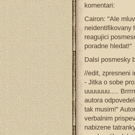
komentari:
Cairon: "Ale mluv
neidentifikovany 
reagujici posmes
poradne hledat!"
Dalsi posmesky b
//edit, zpresneni 
- Jitka o sobe pr
uuuuuuu..... Brrr
autora odpovedel
tak musim!" Auto
verbalnim prispe
nabizene tatranky