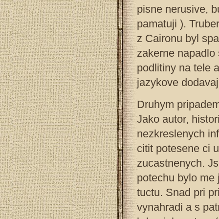
pisne nerusive, b
pamatuji ). Truber
z Caironu byl spac
zakerne napadlo 
podlitiny na tele 
jazykove dodavaji 
Druhym pripadem 
Jako autor, histo
nezkreslenych in
citit potesene ci
zucastnenych. Js
potechu bylo me 
tuctu. Snad pri pr
vynahradi a s pa