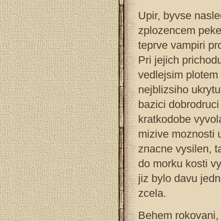
Upir, byvse nasl
zplozencem pekel
teprve vampiri pr
Pri jejich pricho
vedlejsim plotem 
nejblizsiho ukrytu
bazici dobrodruci
kratkodobe vyvola
mizive moznosti u
znacne vysilen, t
do morku kosti v
jiz bylo davu jedn
zcela.
Behem rokovani, p