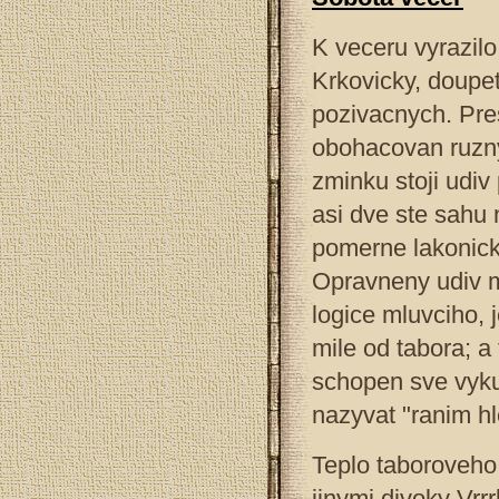
K veceru vyrazil
Krkovicky, doupet
pozivacnych. Pre
obohacovan ruzny
zminku stoji udiv
asi dve ste sahu 
pomerne lakonick
Opravneny udiv m
logice mluvciho, 
mile od tabora; a
schopen sve vyku
nazyvat "ranim h
Teplo taboroveho
jinymi divoky Vrr