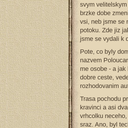
svym velitelskym
brzke dobe zmeni
vsi, neb jsme se 
potoku. Zde jiz j
jsme se vydali k 
Pote, co byly do
nazvem Poloucany
me osobe - a jak 
dobre ceste, ve
rozhodovanim au
Trasa pochodu pr
kravinci a asi dva
vrhcolku neceho, 
sraz. Ano, byl te