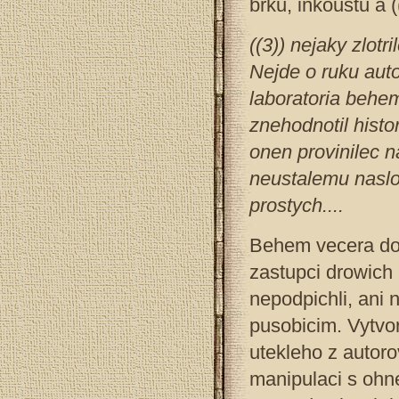
brku, inkoustu a (
((3)) nejaky zlotr
Nejde o ruku auto
laboratoria behe
znehodnotil histo
onen provinilec na
neustalemu naslo
prostych....
Behem vecera dos
zastupci drowich 
nepodpichli, ani n
pusobicim. Vytvor
utekleho z autoro
manipulaci s ohne