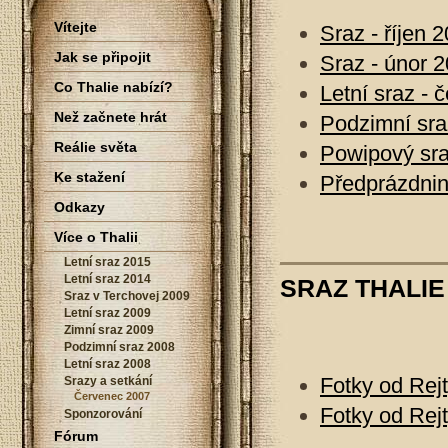
Vítejte
Sraz - říjen 
Jak se připojit
Sraz - únor 
Co Thalie nabízí?
Letní sraz - 
Než začnete hrát
Podzimní sra
Reálie světa
Powipový sra
Ke stažení
Předprázdnin
Odkazy
Více o Thalii
Letní sraz 2015
Letní sraz 2014
SRAZ THALIE
Sraz v Terchovej 2009
Letní sraz 2009
Zimní sraz 2009
Podzimní sraz 2008
Letní sraz 2008
Fotky od Rejt
Srazy a setkání
Červenec 2007
Fotky od Rej
Sponzorování
Fórum