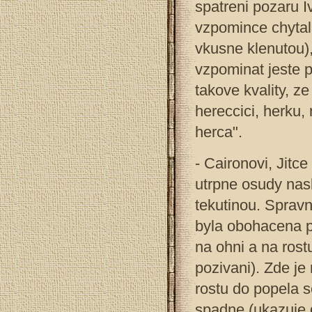
spatreni pozaru I
vzpomince chytal
vkusne klenutou),
vzpominat jeste p
takove kvality, 
hereccici, herku,
herca".
- Caironovi, Jitc
utrpne osudy nasle
tekutinou. Sprav
byla obohacena pr
na ohni a na rost
pozivani). Zde je
rostu do popela s
spadne (ukazuje d