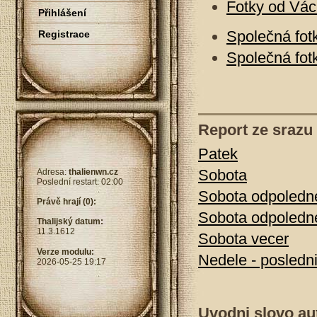
Fotky od Vác
Přihlášení
Společná fot
Registrace
Společná fot
Report ze srazu
Patek
Sobota
Adresa:
thalienwn.cz
Poslední restart: 02:00
Sobota odpoledn
Právě hrají (0):
Sobota odpoledn
Thalijský datum:
11.3.1612
Sobota vecer
Verze modulu:
Nedele - posledn
2026-05-25 19:17
Uvodni slovo au