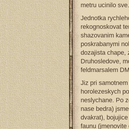
metru ucinilo sve
Jednotka rychleh
rekognoskovat te
shazovanim kame
poskrabanymi noh
dozajista chape, 
Druhosledove, mo
feldmarsalem D
Jiz pri samotnem 
horolezeskych po
neslychane. Po zdo
nase bedra) jsme 
dvakrat), bojujic
faunu (jmenovite 