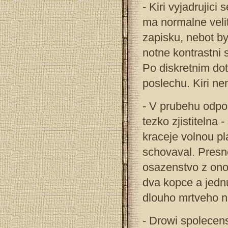
- Kiri vyjadrujic
ma normalne velite
zapisku, nebot b
notne kontrastni
Po diskretnim dot
poslechu. Kiri ne
- V prubehu odpol
tezko zjistitelna 
kraceje volnou pla
schovaval. Presne
osazenstvo z ono
dva kopce a jedn
dlouho mrtveho n
- Drowi spolecen