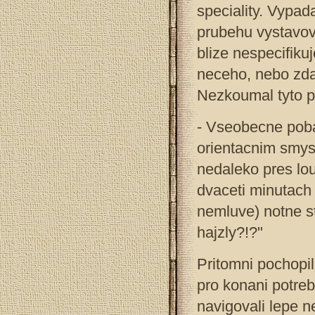
speciality. Vypad
prubehu vystavova
blize nespecifiku
neceho, nebo zda
Nezkoumal tyto pod
- Vseobecne poba
orientacnim smys
nedaleko pres lou
dvaceti minutach 
nemluve) notne s
hajzly?!?"
Pritomni pochopil
pro konani potreb
navigovali lepe 