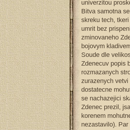
univerzitou prosk
Bitva samotna se 
skreku tech, tker
umrit bez prispeni
zminovaneho Zde
bojovym kladivem, 
Soude dle velikos
Zdenecuv popis bi
rozmazanych stro
zurazenych vetvi
dostatecne mohut
se nachazejici ska
Zdenec prezil, js
korenem mohutneh
nezastavilo). Par