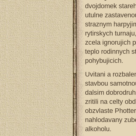
dvojdomek stareh
utulne zastaveno
straznym harpyji
rytirskych turnaju
zcela ignorujich 
teplo rodinnych s
pohybujicich.
Uvitani a rozbale
stavbou samotnou
dalsim dobrodruhu
zritili na celty 
obzvlaste Photter
nahlodavany zube
alkoholu.